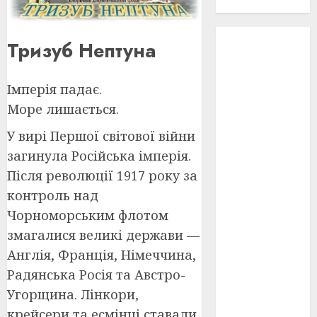
проєкту!
3D
(6)
Тризуб Нептуна
29 квітня
1918
(3)
Імперія падає.
Море лишається.
1918
(6)
У вирі Першої світової війни
1919
(3)
загинула Російська імперія.
Після революції 1917 року за
2022
(22)
контроль над
2023
(3)
Чорноморським флотом
змагалися великі держави —
Ірина
Правило
Англія, Франція, Німеччина,
(3)
Радянська Росія та Австро-
Берлінале
Угорщина. Лінкори,
(6)
крейсери та есмінці ставали