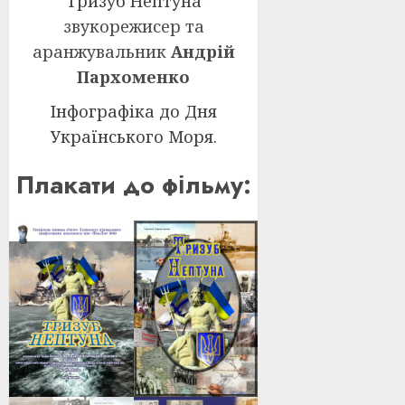
“Тризуб Нептуна”
звукорежисер та
аранжувальник
Андрій
Пархоменко
Інфографіка до Дня
Українського Моря.
Плакати до фільму: