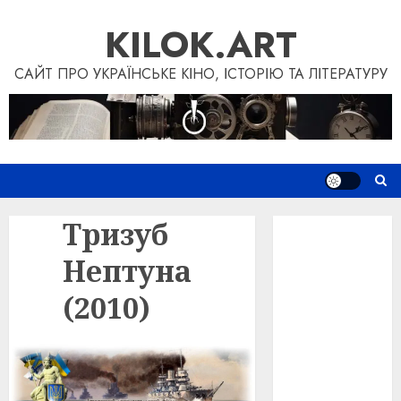
Перейти
KILOK.ART
до
вмісту
САЙТ ПРО УКРАЇНСЬКЕ КІНО, ІСТОРІЮ ТА ЛІТЕРАТУРУ
Тризуб
Новини
Книги
Нептуна
Фільми
Блог
(2010)
“Кіновізія”
Дослідження
Інші проєкти
Допомогти