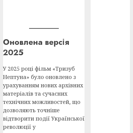
оскар
(7)
оскар2024
(7)
Оновлена версія
переможці
фестивалів
2025
(4)
пропаганда
У 2025 році фільм «Тризуб
в кіно
(3)
Нептуна» було оновлено з
пісні
(9)
урахуванням нових архівних
матеріалів та сучасних
пісні
Української
технічних можливостей, що
революції
(4)
дозволяють точніше
відтворити події Української
російсько-
революції у
українська
війна
(49)