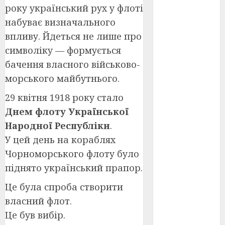
Перша
року український рух у флоті
світова
війна
(3)
набуває визначального
впливу. Йдеться не лише про
Тарас
Шевченко
символіку — формується
(5)
бачення власного військово-
морського майбутнього.
УНР
(24)
29 квітня 1918 року стало
Українська
революція
Днем флоту Української
(6)
Народної Республіки
.
Циндао-
У цей день на кораблях
Відень-
Чорноморського флоту було
Київ
(19)
піднято український прапор.
аналіз
фільму
(3)
Це була спроба створити
власний флот.
анімація
(4)
Це був вибір.