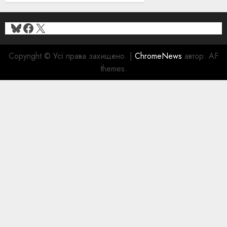
Bluesky
Facebook
X
Copyright © Усі права захищено.
|
ChromeNews
автор: AF
themes.