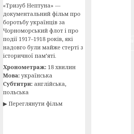
«Тризуб Нептуна» —
воєнне
кіно
(3)
документальний фільм про
боротьбу українців за
голодомор
(3)
Чорноморський флот і про
події 1917–1918 років, які
документальн
кіно
(5)
надовго були майже стерті з
історичної пам’яті.
календар
(11)
Хронометраж:
18 хвилин
Мова:
українська
книжковий
огляд
(3)
Субтитри:
англійська,
польська
кіно про
війну
(3)
▶ Переглянути фільм
лауреати
(4)
номінанти
(3)