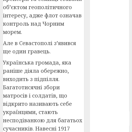
Берлінале
об’єктом геополітичного
2026
(5)
інтересу, адже флот означав
День
контроль над Чорним
захисників
морем.
і
захисниць
України
(4)
Але в Севастополі з’явився
ще один гравець.
Довженко
(4)
Українська громада, яка
раніше діяла обережно,
Друга
світова
виходить з підпілля.
війна
(5)
Багатотисячні збори
Журнал
матросів і солдатів, що
"Кіно-
відкрито називають себе
Театр"
(3)
українцями, стають
Параджанов
несподіванкою для багатьох
(4)
сучасників. Навесні 1917