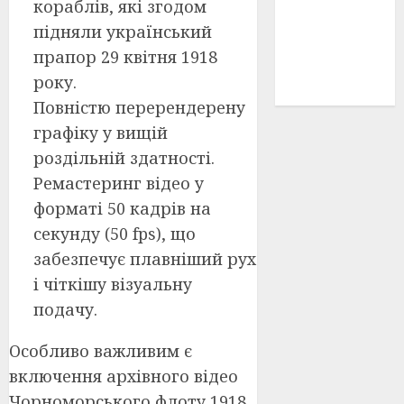
кораблів, які згодом
історичні
підняли український
деталі
(3)
прапор 29 квітня 1918
історія
року.
(40)
Повністю перерендерену
графіку у вищій
роздільній здатності.
Ремастеринг відео у
форматі 50 кадрів на
секунду (50 fps), що
забезпечує плавніший рух
і чіткішу візуальну
подачу.
Особливо важливим є
включення архівного відео
Чорноморського флоту 1918