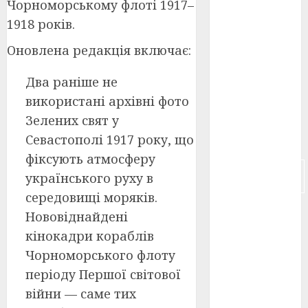
Чорноморському флоті 1917–
1918 років.
російсько-
японська
війна
(4)
Оновлена редакція включає:
українська
Два раніше не
анімація
використані архівні фото
(4)
Зелених свят у
українське
Севастополі 1917 року, що
кіно
(26)
фіксують атмосферу
фестивальне
українського руху в
кіно
(16)
середовищі моряків.
флот
(10)
Нововіднайдені
кінокадри кораблів
флот УНР
(5)
Чорноморського флоту
періоду Першої світової
історичне
кіно
(5)
війни — саме тих