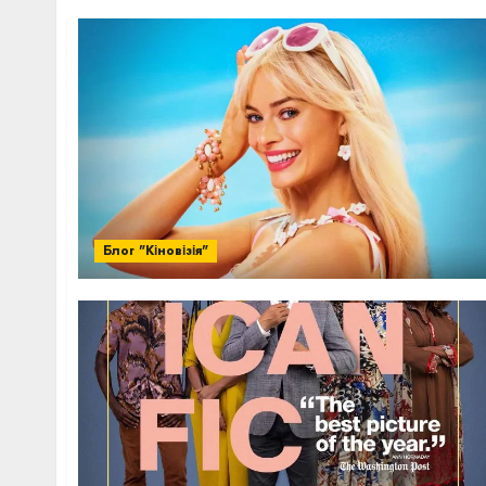
Блог "Кіновізія"