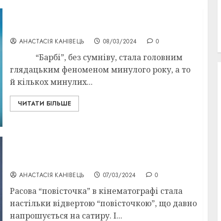
Оскарівські номінанти-2024: “Барбі”
АНАСТАСІЯ КАНІВЕЦЬ
08/03/2024
0
“Барбі”, без сумніву, стала головним
глядацьким феноменом минулого року, а то
й кількох минулих...
ЧИТАТИ БІЛЬШЕ
Оскарівські номінанти 2024:
“Американське чтиво”
АНАСТАСІЯ КАНІВЕЦЬ
07/03/2024
0
Расова “повісточка” в кінематографі стала
настільки відвертою “повісточкою”, що давно
напрошується на сатиру. І...