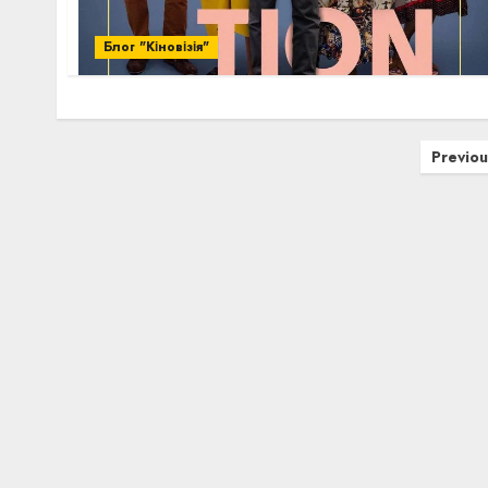
Блог "Кіновізія"
Пагінація
Previou
записів