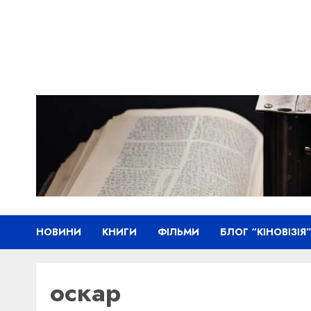
Skip
to
content
НОВИНИ
КНИГИ
ФІЛЬМИ
БЛОГ “КІНОВІЗІЯ
оскар