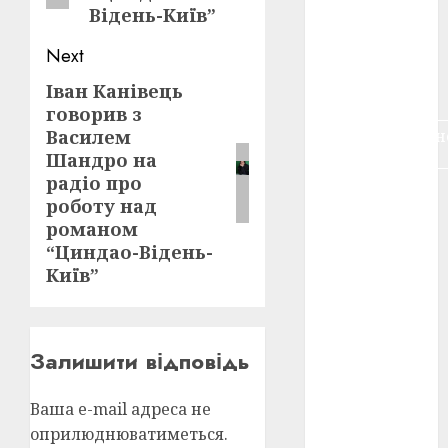
Відень-Київ”
воєнне
кіно
(3)
Next
голодомор
Іван Канівець
Next
(3)
говорив з
post:
Василем
документальн
кіно
(5)
Шандро на
радіо про
календар
роботу над
(11)
романом
“Циндао-Відень-
книжковий
огляд
(3)
Київ”
кіно про
війну
(3)
Залишити відповідь
лауреати
(4)
Ваша e-mail адреса не
номінанти
оприлюднюватиметься.
(3)