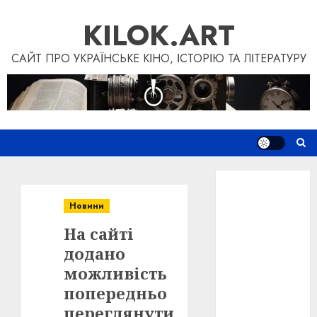
Skip
KILOK.ART
to
content
САЙТ ПРО УКРАЇНСЬКЕ КІНО, ІСТОРІЮ ТА ЛІТЕРАТУРУ
Новини
Книги
Новини
Фільми
На сайті
Блог
“Кіновізія”
додано
Дослідження
можливість
Інші проєкти
попередньо
Допомогти
переглянути