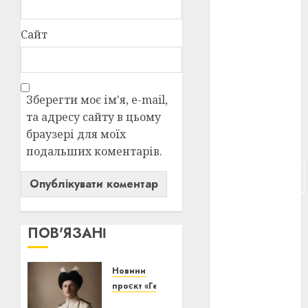
російсько-
Сайт
японська
війна
(4)
українська
анімація
Зберегти моє ім'я, e-mail,
(4)
та адресу сайту в цьому
українське
браузері для моїх
кіно
(26)
подальших коментарів.
фестивальне
кіно
(16)
флот
(10)
ПОВ'ЯЗАНІ
флот УНР
(5)
Новини
історичне
проєкт «Генерація волі»
кіно
(5)
Павло