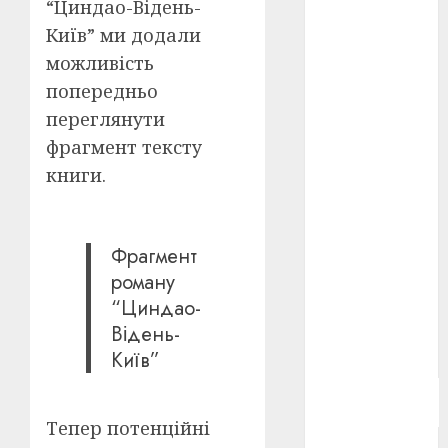
“Циндао-Відень-
Берлінале
Київ” ми додали
2026
(5)
можливість
День
попередньо
захисників
і
переглянути
захисниць
України
(4)
фрагмент тексту
книги.
Довженко
(4)
Друга
Фрагмент
світова
війна
(5)
роману
“Циндао-
Журнал
Відень-
"Кіно-
Театр"
(3)
Київ”
Параджанов
(4)
Тепер потенційні