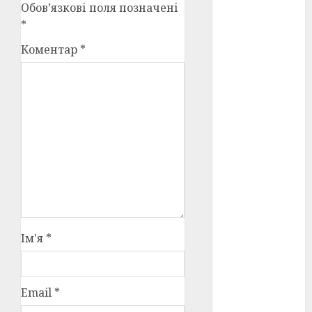
Обов’язкові поля позначені
*
оскар
(7)
Коментар
*
оскар2024
(7)
переможці
фестивалів
(4)
пропаганда
в кіно
(3)
пісні
(9)
пісні
Української
Ім'я
*
революції
(4)
російсько-
Email
*
українська
війна
(49)