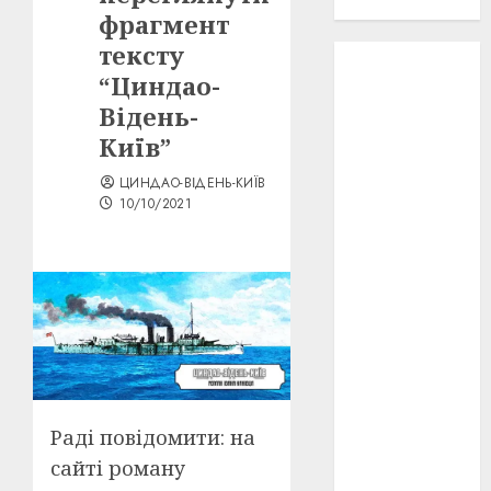
проєкту!
фрагмент
тексту
3D
(6)
“Циндао-
Відень-
29 квітня
1918
(3)
Київ”
1918
(6)
ЦИНДАО-ВІДЕНЬ-КИЇВ
10/10/2021
1919
(3)
2022
(22)
2023
(3)
Ірина
Правило
(3)
Раді повідомити: на
Берлінале
(6)
сайті роману