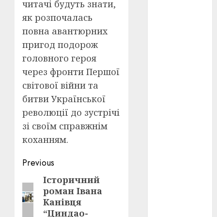
Перша
читачі будуть знати,
світова
як розпочалась
війна
(3)
повна авантюрних
Тарас
пригод подорож
Шевченко
(5)
головного героя
через фронти Першої
УНР
(24)
світової війни та
Українська
битви Української
революція
(6)
революції до зустрічі
зі своїм справжнім
Циндао-
коханням.
Відень-
Київ
(19)
Post
Previous
аналіз
фільму
(3)
navigation
Історичний
Previous
роман Івана
post:
анімація
Канівця
(4)
“Циндао-