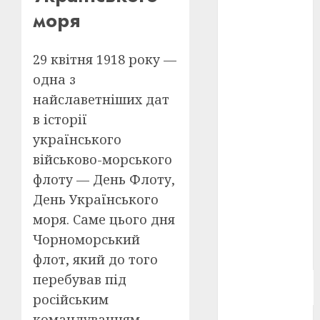
Берлінале
моря
2026
(5)
День
29 квітня 1918 року —
захисників
одна з
і
захисниць
найславетніших дат
України
(4)
в історії
Довженко
українського
(4)
військово-морського
Друга
флоту — День Флоту,
світова
війна
(5)
День Українського
моря. Саме цього дня
Журнал
Чорноморський
"Кіно-
Театр"
(3)
флот, який до того
перебував під
Параджанов
(4)
російським
командуванням,