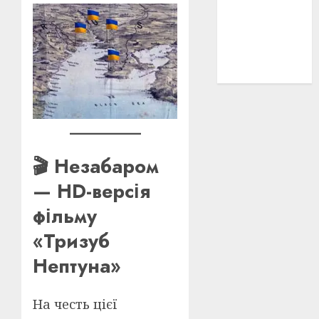
історичні
деталі
(3)
історія
(40)
🎬 Незабаром
— HD-версія
фільму
«Тризуб
Нептуна»
На честь цієї