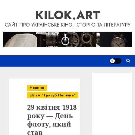
Перейти
KILOK.ART
до
вмісту
САЙТ ПРО УКРАЇНСЬКЕ КІНО, ІСТОРІЮ ТА ЛІТЕРАТУРУ
Новини
Книги
Новини
Фільми
фільм "Тризуб Нептуна"
Блог
29 квітня 1918
“Кіновізія”
Дослідження
року — День
Інші проєкти
флоту, який
Допомогти
став