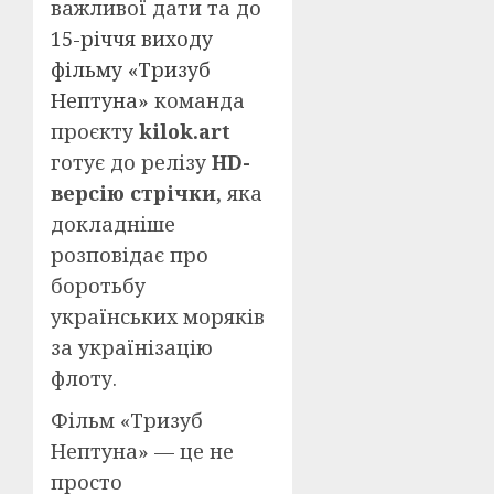
важливої дати та до
15-річчя виходу
фільму «Тризуб
Нептуна»
команда
проєкту
kilok.art
готує до релізу
HD-
версію стрічки
, яка
докладніше
розповідає про
боротьбу
українських моряків
за українізацію
флоту.​
Фільм «Тризуб
Нептуна» — це не
просто