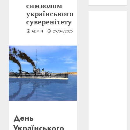
проєкту!
символом
українського
3D
(6)
суверенітету
29 квітня
ADMIN
29/04/2025
1918
(3)
1918
(6)
1919
(3)
2022
(22)
2023
(3)
Ірина
Правило
(3)
День
Берлінале
(6)
Українського