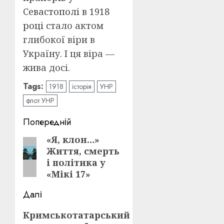
Севастополі в 1918
році
стало актом
глибокої віри в
Україну. І ця віра —
жива досі.
Tags:
1918
історія
УНР
флот УНР
Post
Попередній
navigation
«Я, клон…»
Попередній
Життя, смерть
запис:
і політика у
«Мікі 17»
Далі
Наступний
Кримськотатарський