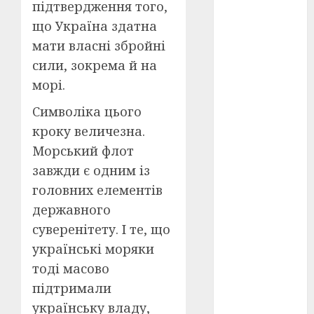
підтвердження того,
що Україна здатна
оскар
(7)
мати власні збройні
оскар2024
сили, зокрема й на
(7)
морі.​
переможці
Символіка цього
фестивалів
(4)
кроку величезна.
Морський флот
пропаганда
в кіно
(3)
завжди є одним із
головних елементів
пісні
(9)
державного
пісні
суверенітету. І те, що
Української
революції
українські моряки
(4)
тоді масово
підтримали
російсько-
українська
українську владу,
війна
(49)