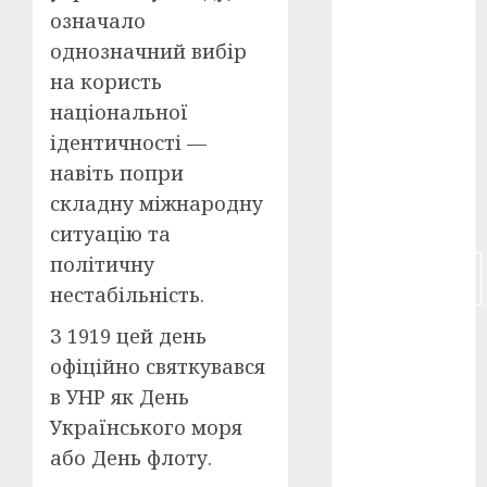
означало
російсько-
однозначний вибір
японська
війна
(4)
на користь
національної
українська
ідентичності —
анімація
(4)
навіть попри
складну міжнародну
українське
кіно
(26)
ситуацію та
політичну
фестивальне
кіно
(16)
нестабільність.​
флот
(10)
З 1919 цей день
офіційно святкувався
флот УНР
в УНР як День
(5)
Українського моря
історичне
або День флоту.
кіно
(5)