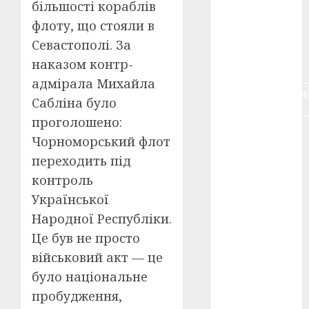
більшості кораблів
воєнне
кіно
(3)
флоту, що стояли в
Севастополі. За
голодомор
наказом контр-
(3)
адмірала Михайла
документальн
Сабліна було
кіно
(5)
проголошено:
календар
Чорноморський флот
(11)
переходить під
книжковий
контроль
огляд
(3)
Української
кіно про
Народної Республіки.
війну
(3)
Це був не просто
військовий акт — це
лауреати
(4)
було національне
пробудження,
номінанти
(3)