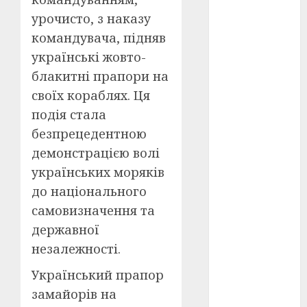
Перша
світова
урочисто, з наказу
війна
(3)
командувача, підняв
Тарас
українські жовто-
Шевченко
блакитні прапори на
(5)
своїх кораблях. Ця
УНР
(24)
подія стала
безпрецедентною
Українська
революція
демонстрацією волі
(6)
українських моряків
Циндао-
до національного
Відень-
Київ
(19)
самовизначення та
державної
аналіз
незалежності.​
фільму
(3)
Український прапор
анімація
(4)
замайорів на