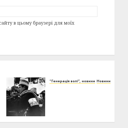
 сайту в цьому браузері для моїх
“Генерація волі”, новини
Новини
Анонс: У Києві покажуть
відреставровані кадри зі
Скоропадським,
Петлюрою та
Коновальцем
04/12/2025
0