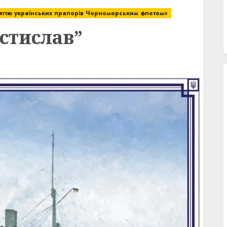
няттю українських прапорів Чорноморським флотом»
стислав”