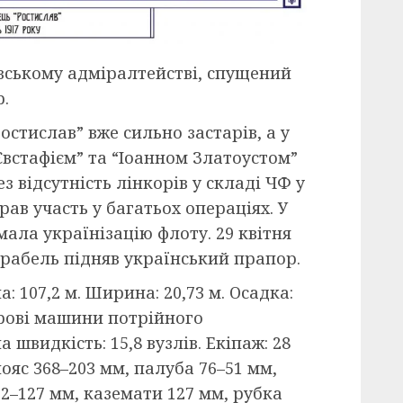
вському адміралтействі, спущений
р.
остислав” вже сильно застарів, а у
Євстафієм” та “Іоанном Златоустом”
з відсутність лінкорів у складі ЧФ у
рав участь у багатьох операціях. У
ала українізацію флоту. 29 квітня
орабель підняв український прапор.
: 107,2 м. Ширина: 20,73 м. Осадка:
арові машини потрійного
швидкість: 15,8 вузлів. Екіпаж: 28
пояс 368–203 мм, палуба 76–51 мм,
2–127 мм, каземати 127 мм, рубка