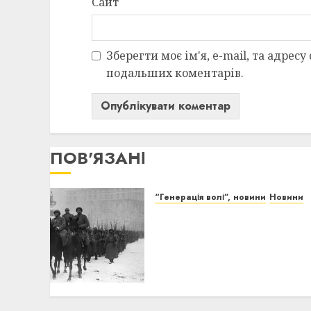
Сайт
Зберегти моє ім'я, e-mail, та адресу
подальших коментарів.
ПОВ'ЯЗАНІ
“Генерація волі”, новини
Новини
Жива історія України:
відреставровані кадри зі
Скоропадським,
Петлюрою та
Коновальцем
14/12/2025
0