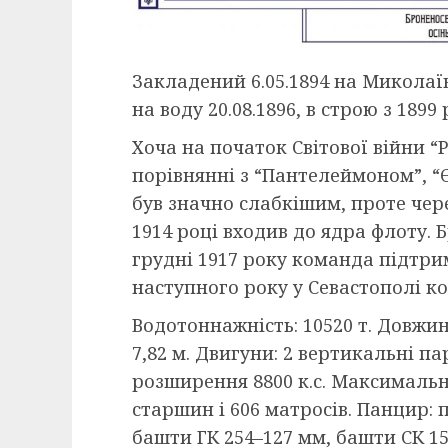
Закладений 6.05.1894 на Миколаї
на воду 20.08.1896, в строю з 1899 
Хоча на початок Світової війни “Р
порівнянні з “Пантелеймоном”, “
був значно слабкішим, проте чере
1914 році входив до ядра флоту. Б
грудні 1917 року команда підтрим
наступного року у Севастополі к
Водотоннажність: 10520 т. Довжина
7,82 м. Двигуни: 2 вертикальні п
розширення 8800 к.с. Максимальна 
старшин і 606 матросів. Панцир: 
башти ГК 254–127 мм, башти СК 15