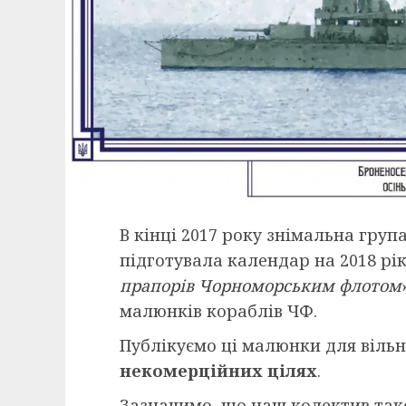
В кінці 2017 року знімальна груп
підготувала календар на 2018 рі
прапорів Чорноморським флотом
малюнків кораблів ЧФ.
Публікуємо ці малюнки для вільн
некомерційних цілях
.
Зазначимо, що наш колектив та