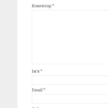
Коментар
*
Ім'я
*
Email
*