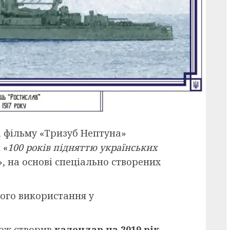
а фільму «Тризуб Нептуна»
к
«
100 років підняттю українських
»
, на основі спеціально створених
ого використання у
кож створив
календар на 2019 рік
,