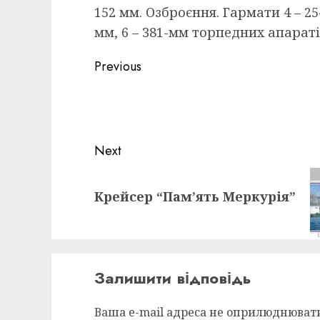
152 мм. Озброєння. Гармати 4 – 254 
мм, 6 – 381-мм торпедних апараті
Post
Previous
navigation
Previous
post:
Next
Next
Крейсер “Пам’ять Меркурія”
post:
Залишити відповідь
Ваша e-mail адреса не оприлюднюват