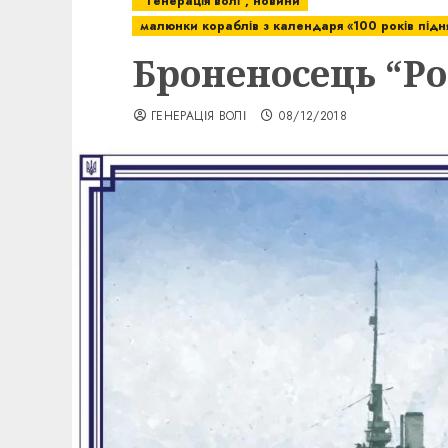
“Генерація волі”, новини
малюнки кораблів з календаря «100 років під
Броненосець “Ро
ГЕНЕРАЦІЯ ВОЛІ
08/12/2018