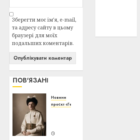
історичні
деталі
(3)
Зберегти моє ім'я, e-mail,
історія
та адресу сайту в цьому
(40)
браузері для моїх
подальших коментарів.
ПОВ'ЯЗАНІ
Новини
проєкт «Генерація волі»
Павло
Скоропадський:
еволюція
20/07/2026