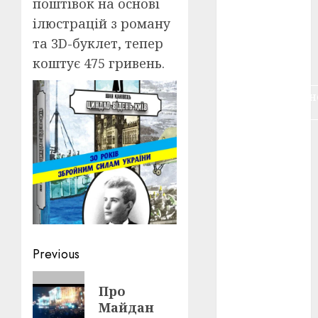
поштівок на основі
воєнне
ілюстрацій з роману
кіно
(3)
та 3D-буклет, тепер
голодомор
коштує 475 гривень.
(3)
документальн
кіно
(5)
календар
(11)
книжковий
огляд
(3)
кіно про
війну
(3)
Post
Previous
лауреати
navigation
(4)
Previous
Про
post:
номінанти
Майдан
(3)