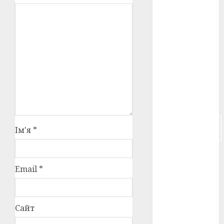
російсько-
японська
війна
(4)
українська
анімація
(4)
українське
кіно
(26)
фестивальне
Ім'я
*
кіно
(16)
флот
(10)
Email
*
флот УНР
(5)
історичне
Сайт
кіно
(5)