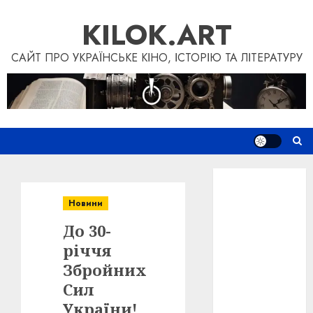
Skip
KILOK.ART
to
content
САЙТ ПРО УКРАЇНСЬКЕ КІНО, ІСТОРІЮ ТА ЛІТЕРАТУРУ
Новини
Книги
Новини
Фільми
До 30-
Блог
“Кіновізія”
річчя
Дослідження
Збройних
Інші проєкти
Сил
Допомогти
України!