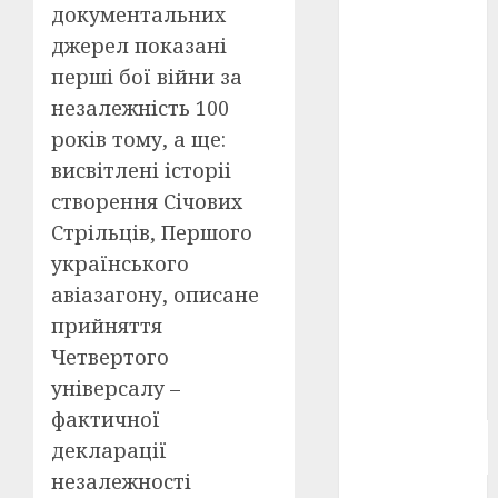
документальних
Берлінале
2026
(5)
джерел показані
перші бої війни за
День
захисників
незалежність 100
і
років тому, а ще:
захисниць
України
(4)
висвітлені історіі
створення Січових
Довженко
(4)
Стрільців, Першого
українського
Друга
світова
авіазагону, описане
війна
(5)
прийняття
Журнал
Четвертого
"Кіно-
універсалу –
Театр"
(3)
фактичної
Параджанов
декларації
(4)
незалежності