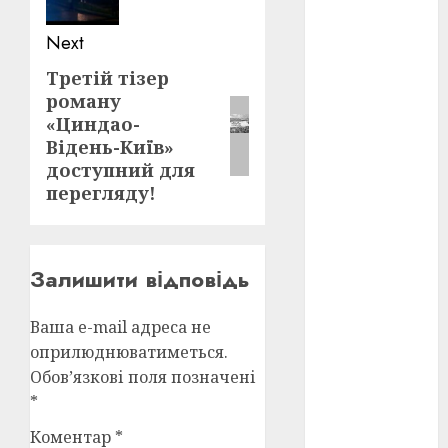
Next
оскар
(7)
Третій тізер
Next
оскар2024
роману
(7)
post:
«Циндао-
переможці
Відень-Київ»
фестивалів
доступний для
(4)
перегляду!
пропаганда
в кіно
(3)
Залишити відповідь
пісні
(9)
пісні
Ваша e-mail адреса не
Української
оприлюднюватиметься.
революції
(4)
Обов’язкові поля позначені
*
російсько-
українська
Коментар
*
війна
(49)