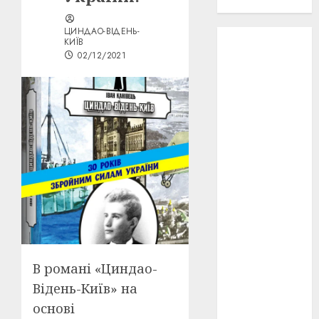
проєкту!
ЦИНДАО-ВІДЕНЬ-
3D
(6)
КИЇВ
02/12/2021
29 квітня
1918
(3)
1918
(6)
1919
(3)
2022
(22)
2023
(3)
Ірина
Правило
(3)
В романі «Циндао-
Відень-Київ» на
Берлінале
(6)
основі