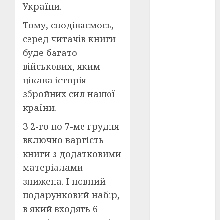
Перша
України.
світова
війна
(3)
Тому, сподіваємось,
серед читачів книги
Тарас
Шевченко
буде багато
(5)
військових, яким
УНР
(24)
цікава історія
збройних сил нашої
Українська
революція
країни.
(6)
З 2-го по 7-ме грудня
Циндао-
включно вартість
Відень-
Київ
(19)
книги з додатковими
матеріалами
аналіз
фільму
(3)
знижена. І повний
подарунковий набір,
анімація
(4)
в який входять 6