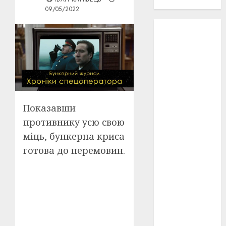
проєкту!
09/05/2022
3D
(6)
29 квітня
1918
(3)
1918
(6)
1919
(3)
Показавши
противнику усю свою
2022
(22)
міць, бункерна криса
2023
(3)
готова до перемовин.
Ірина
Правило
(3)
Берлінале
(6)