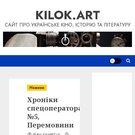
Skip
KILOK.ART
to
content
САЙТ ПРО УКРАЇНСЬКЕ КІНО, ІСТОРІЮ ТА ЛІТЕРАТУРУ
Новини
Книги
Новини
Фільми
Хроніки
Блог
“Кіновізія”
спецоператора
Дослідження
№5,
Інші проєкти
Перемовини
Допомогти
ІВАН КАНІВЕЦЬ