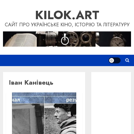
Skip
KILOK.ART
to
content
САЙТ ПРО УКРАЇНСЬКЕ КІНО, ІСТОРІЮ ТА ЛІТЕРАТУРУ
Новини
Іван Канівець
Книги
Фільми
Блог
“Кіновізія”
Дослідження
Інші проєкти
Допомогти