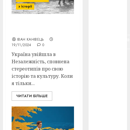
воєнне
з історії
кіно
(3)
голодомор
Перші досягнення
(3)
українського кіно
документальн
ІВАН КАНІВЕЦЬ
кіно
(5)
19/11/2024
0
Україна увійшла в
календар
(11)
Незалежність, сповнена
стереотипів про свою
книжковий
історію та культуру. Коли
огляд
(3)
я тільки...
кіно про
війну
(3)
ЧИТАТИ БІЛЬШЕ
лауреати
(4)
номінанти
(3)