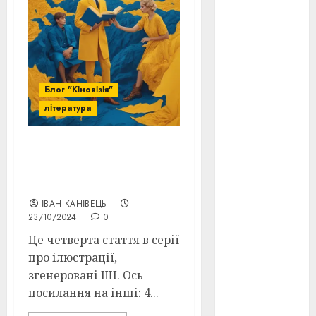
оскар
(7)
оскар2024
(7)
Блог "Кіновізія"
переможці
література
фестивалів
(4)
пропаганда
Ілюстрації, згенеровані
в кіно
(3)
ШІ: кумедні помилки та
несподівані результати
пісні
(9)
ІВАН КАНІВЕЦЬ
23/10/2024
0
пісні
Української
Це четверта стаття в серії
революції
про ілюстрації,
(4)
згенеровані ШІ. Ось
російсько-
посилання на інші: 4...
українська
війна
(49)