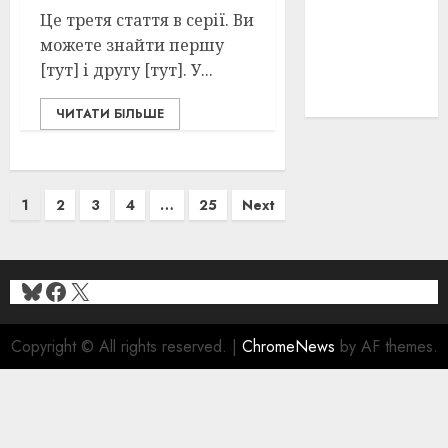
Це третя стаття в серії. Ви
історичні
деталі
(3)
можете знайти першу
[тут] і другу [тут]. У...
історія
(40)
ЧИТАТИ БІЛЬШЕ
Пагінація
1
2
3
4
…
25
Next
записів
Bluesky
Facebook
X
Copyright © All rights reserved.
|
ChromeNews
by AF themes.