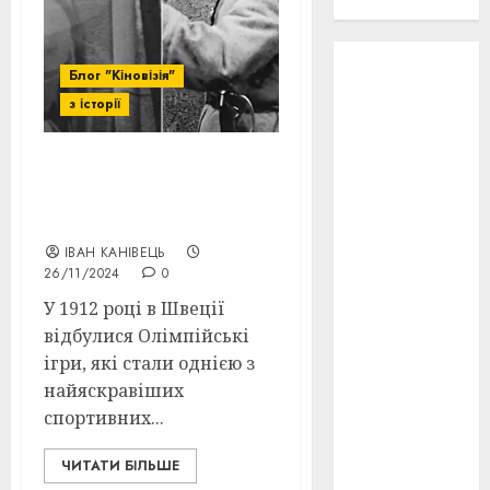
проєкту!
3D
(6)
Блог "Кіновізія"
з історії
29 квітня
1918
(3)
1918
(6)
Від Стокгольма до
Києва: спорт і історія в
1919
(3)
об’єктиві
ІВАН КАНІВЕЦЬ
2022
(22)
26/11/2024
0
У 1912 році в Швеції
2023
(3)
відбулися Олімпійські
ігри, які стали однією з
Ірина
Правило
найяскравіших
(3)
спортивних...
Берлінале
(6)
ЧИТАТИ БІЛЬШЕ