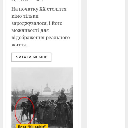
Перша
світова
На початку ХХ століття
війна
(3)
кіно тільки
Тарас
зароджувалося, і його
Шевченко
можливості для
(5)
відображення реального
УНР
(24)
життя...
Українська
ЧИТАТИ БІЛЬШЕ
революція
(6)
Циндао-
Відень-
Київ
(19)
аналіз
фільму
(3)
анімація
(4)
Блог "Кіновізія"