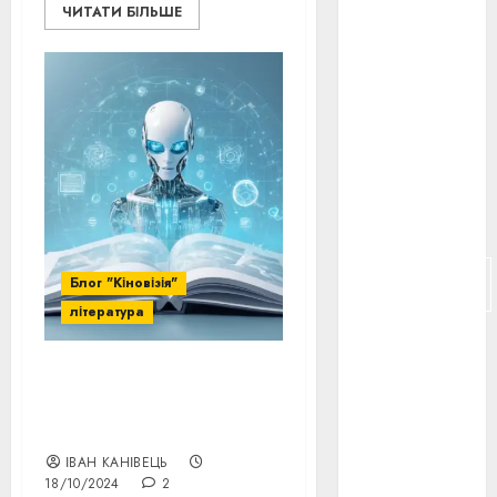
ЧИТАТИ БІЛЬШЕ
російсько-
японська
війна
(4)
українська
анімація
(4)
українське
кіно
(26)
фестивальне
Блог "Кіновізія"
кіно
(16)
література
флот
(10)
Створення ілюстрацій
флот УНР
(5)
для вашої книги за
допомогою ШІ
історичне
ІВАН КАНІВЕЦЬ
кіно
(5)
18/10/2024
2