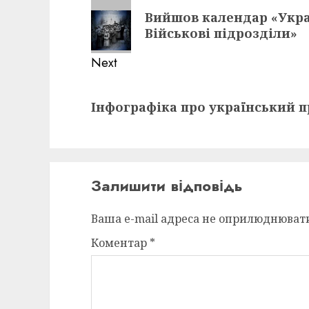
navigation
Previous
Вийшов календар «Украї
post:
Військові підрозділи»
Next
Next
Інфографіка про український пр
post:
Залишити відповідь
Ваша e-mail адреса не оприлюднюват
Коментар
*