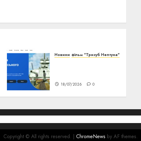
Новини
фільм "Тризуб Нептуна"
Від календаря до сайту:
Як ми зберігаємо історію
флоту
18/07/2026
0
Copyright © All rights reserved.
|
ChromeNews
by AF themes.