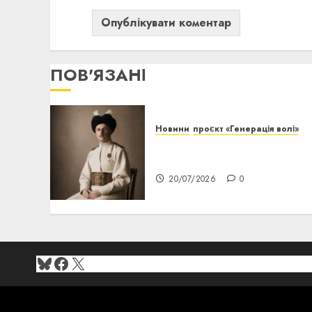
ПОВ'ЯЗАНІ
Новини
проєкт «Генерація волі»
Павло Скоропадський:
еволюція
20/07/2026
0
Bluesky
Facebook
X