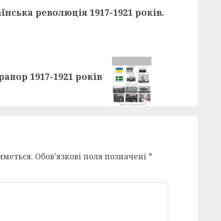
нська революція 1917-1921 років.
апор 1917-1921 років
иметься.
Обов’язкові поля позначені
*