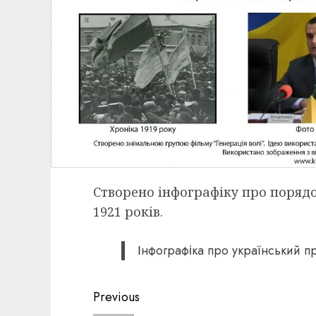
Створено інфографіку про порядо
1921 років.
Інфографіка про український п
Post
Previous