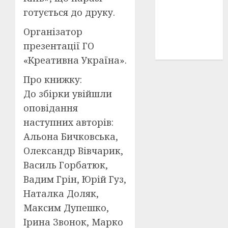
історичні
готується до друку.
деталі
(3)
Організатор
історія
презентації ГО
(40)
«Креативна Україна».
Про книжку:
До збірки увійшли
оповідання
наступних авторів:
Альона Бичковська,
Олександр Вівчарик,
Василь Горбатюк,
Вадим Грін, Юрій Гуз,
Наталка Доляк,
Максим Дупешко,
Ірина Звонок, Марко