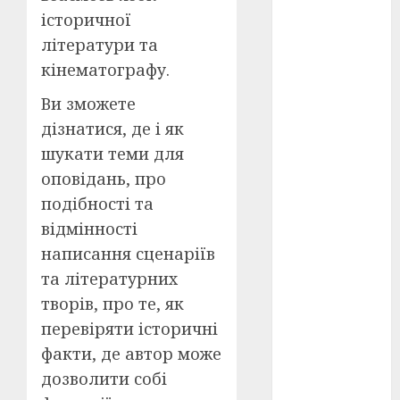
історичної
оскар
(7)
літератури та
кінематографу.
оскар2024
(7)
Ви зможете
дізнатися, де і як
переможці
фестивалів
шукати теми для
(4)
оповідань, про
пропаганда
подібності та
в кіно
(3)
відмінності
пісні
(9)
написання сценаріїв
та літературних
пісні
Української
творів, про те, як
революції
перевіряти історичні
(4)
факти, де автор може
російсько-
дозволити собі
українська
війна
(49)