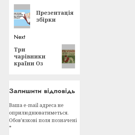
navigation
Previous
Презентація
post:
збірки
Next
Next
Три
чарівники
post:
країни Оз
Залишити відповідь
Ваша e-mail адреса не
оприлюднюватиметься.
Обов’язкові поля позначені
*