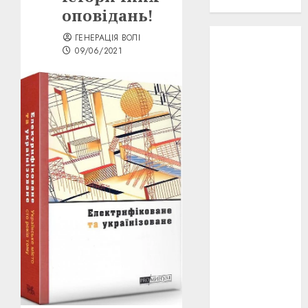
проєкту!
оповідань!
ГЕНЕРАЦІЯ ВОЛІ
3D
(6)
09/06/2021
29 квітня
1918
(3)
1918
(6)
1919
(3)
2022
(22)
2023
(3)
Ірина
Правило
(3)
Берлінале
(6)