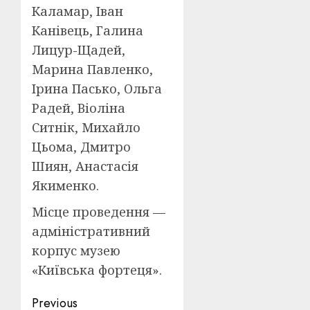
Каламар, Іван
Канівець, Галина
Лицур-Щадей,
Марина Павленко,
Ірина Пасько, Ольга
Радей, Віоліна
Ситнік, Михайло
Цьома, Дмитро
Шиян, Анастасія
Якименко.
Місце проведення —
адміністративний
корпус музею
«Київська фортеця».
Post
Previous