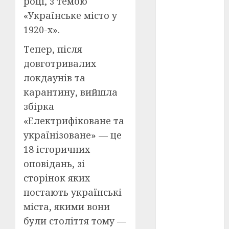
році, з темою
Перша
світова
«Українське місто у
війна
(3)
1920-х».
Тарас
Тепер, після
Шевченко
(5)
довготривалих
локдаунів та
УНР
(24)
карантину, вийшла
Українська
збірка
революція
(6)
«Електрифіковане та
українізоване» — це
Циндао-
Відень-
18 історичних
Київ
(19)
оповідань, зі
сторінок яких
аналіз
фільму
(3)
постають українські
міста, якими вони
анімація
(4)
були століття тому —