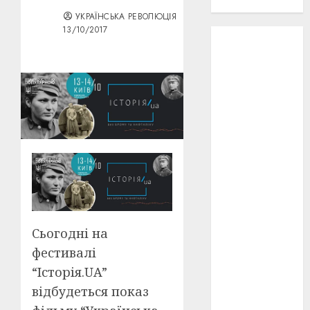
проєкту!
УКРАЇНСЬКА РЕВОЛЮЦІЯ
13/10/2017
3D
(6)
29 квітня
1918
(3)
1918
(6)
1919
(3)
2022
(22)
2023
(3)
Ірина
Сьогодні на
Правило
фестивалі
(3)
“Історія.UA”
Берлінале
відбудеться показ
(6)