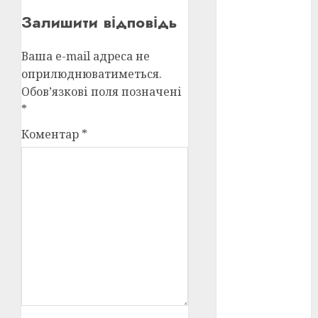
Перша
світова
Залишити відповідь
війна
(3)
Ваша e-mail адреса не
Тарас
Шевченко
оприлюднюватиметься.
(5)
Обов’язкові поля позначені
*
УНР
(24)
Коментар
*
Українська
революція
(6)
Циндао-
Відень-
Київ
(19)
аналіз
фільму
(3)
анімація
(4)