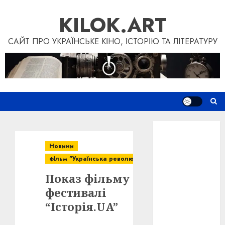
Skip
KILOK.ART
to
content
САЙТ ПРО УКРАЇНСЬКЕ КІНО, ІСТОРІЮ ТА ЛІТЕРАТУРУ
Новини
Книги
Новини
Фільми
фільм "Українська революція"
Блог
Показ фільму на
“Кіновізія”
Дослідження
фестивалі
Інші проєкти
“Історія.UA”
Допомогти