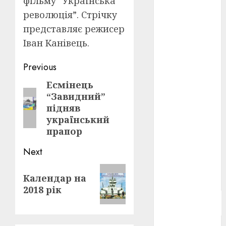
фільму “Українська
Берлінале
революція”. Стрічку
2026
(5)
представляє режисер
День
Іван Канівець.
захисників
і
захисниць
Post
Previous
України
(4)
navigation
Есмінець
Previous
Довженко
“Завидний”
post:
(4)
підняв
український
Друга
прапор
світова
війна
(5)
Next
Журнал
"Кіно-
Next
Театр"
(3)
Календар на
post:
2018 рік
Параджанов
(4)