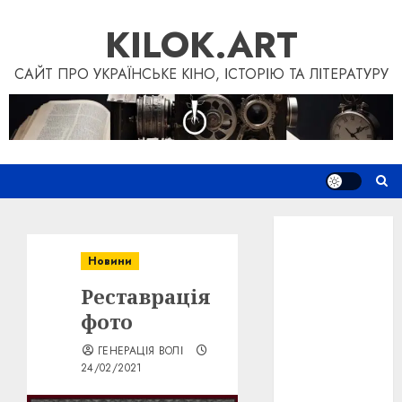
Skip
KILOK.ART
to
content
САЙТ ПРО УКРАЇНСЬКЕ КІНО, ІСТОРІЮ ТА ЛІТЕРАТУРУ
Новини
Книги
Новини
Фільми
Реставрація
Блог
“Кіновізія”
фото
Дослідження
ГЕНЕРАЦІЯ ВОЛІ
Інші проєкти
24/02/2021
Допомогти