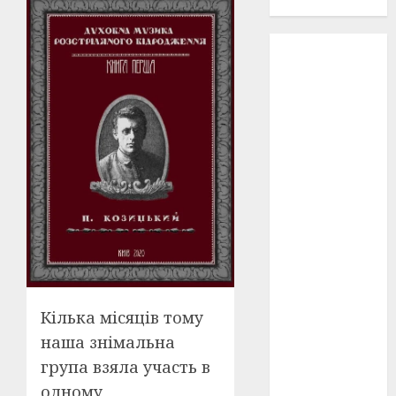
проєкту!
3D
(6)
29 квітня
1918
(3)
1918
(6)
1919
(3)
2022
(22)
2023
(3)
Ірина
Правило
Кілька місяців тому
(3)
наша знімальна
Берлінале
група взяла участь в
(6)
одному