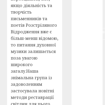
воєнне
якщо діяльність та
кіно
(3)
творчість
голодомор
письменників та
(3)
поетів Розстріляного
Відродження вже є
документальн
кіно
(5)
більш-менш відомою,
то питання духовної
календар
(11)
музики залишається
поза увагою
книжковий
огляд
(3)
широкого
загалу.Наша
кіно про
війну
(3)
знімальна група із
задоволенням
лауреати
застосувала новітні
(4)
методи реставрації
номінанти
світлин для цього
(3)