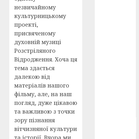
Берлінале
незвичайному
2026
(5)
культурницькому
проекті,
День
захисників
присвяченому
і
захисниць
духовній музиці
України
(4)
Розстріляного
Довженко
Відродження. Хоча ця
(4)
тема здається
Друга
далекою від
світова
матеріалів нашого
війна
(5)
фільму, але, на наш
Журнал
погляд, дуже цікавою
"Кіно-
Театр"
(3)
та важливою з точки
зору пізнання
Параджанов
(4)
вітчизняної культури
та історії. Вчора ми