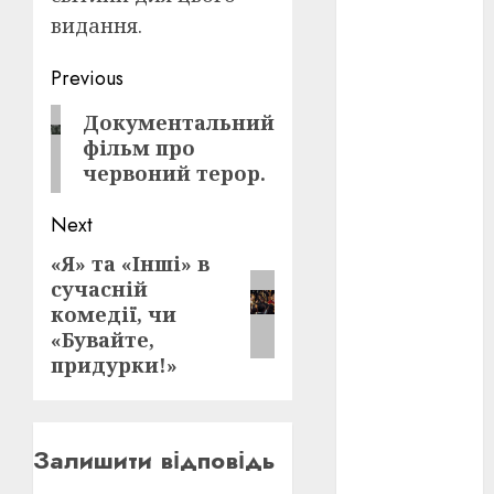
видання.
оскар
(7)
Post
Previous
оскар2024
navigation
(7)
Previous
Документальний
фільм про
post:
переможці
червоний терор.
фестивалів
(4)
Next
пропаганда
в кіно
(3)
«Я» та «Інші» в
Next
сучасній
post:
пісні
(9)
комедії, чи
«Бувайте,
пісні
придурки!»
Української
революції
(4)
Залишити відповідь
російсько-
українська
війна
(49)