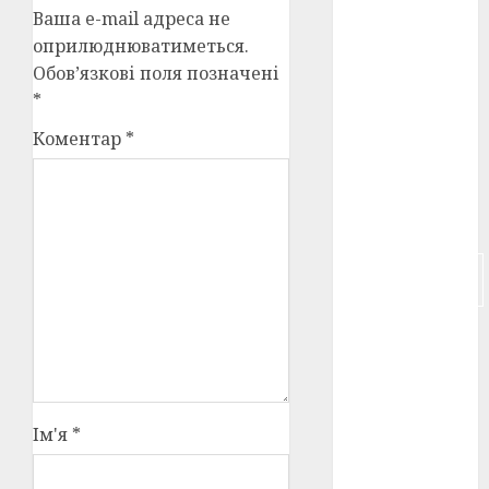
Ваша e-mail адреса не
російсько-
оприлюднюватиметься.
японська
Обов’язкові поля позначені
війна
(4)
*
українська
Коментар
*
анімація
(4)
українське
кіно
(26)
фестивальне
кіно
(16)
флот
(10)
флот УНР
(5)
Ім'я
*
історичне
кіно
(5)