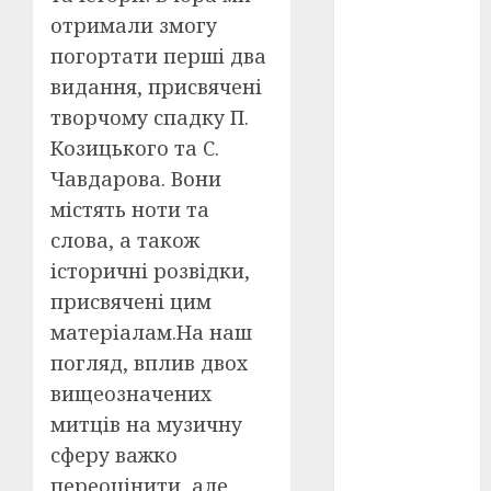
Перша
світова
отримали змогу
війна
(3)
погортати перші два
видання, присвячені
Тарас
Шевченко
творчому спадку П.
(5)
Козицького та С.
УНР
(24)
Чавдарова. Вони
містять ноти та
Українська
революція
слова, а також
(6)
історичні розвідки,
Циндао-
присвячені цим
Відень-
матеріалам.На наш
Київ
(19)
погляд, вплив двох
аналіз
вищеозначених
фільму
(3)
митців на музичну
анімація
сферу важко
(4)
переоцінити, але,