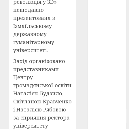
революція у 3D»
Берлінале
нещодавно
2026
(5)
презентована в
День
Ізмаїльському
захисників
і
державному
захисниць
України
(4)
гуманітарному
університеті.
Довженко
(4)
Захід організовано
представниками
Друга
світова
Центру
війна
(5)
громадянської освіти
Журнал
Наталією Будзило,
"Кіно-
Світланою Кравченко
Театр"
(3)
і Наталією Рябовою
Параджанов
за сприяння ректора
(4)
університету