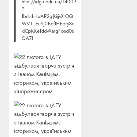
http://idgu.edu.ua/14009
?
fbclid=IwAR2gJkijjvXrOQ
WVT_Eu9J0BcfIHEorySc
xlCpKKefddvXargFosd0s
QAZI