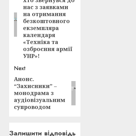
на отримання
безкоштовного
екземпляра
календаря
«Техніка та
озброєння армії
УНР»!
Next
Анонс.
Next
“Захисники” –
post:
монодрама з
аудіовізуальним
супроводом
Залишити відповідь