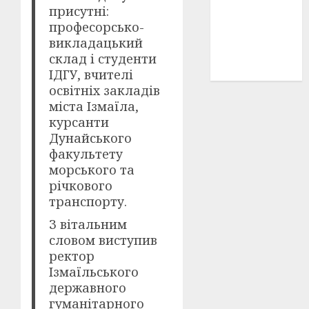
присутні:
історичні
деталі
(3)
професорсько-
викладацький
історія
склад і студенти
(40)
ІДГУ, вчителі
освітніх закладів
міста Ізмаїла,
курсанти
Дунайського
факультету
морського та
річкового
транспорту.
З вітальним
словом виступив
ректор
Ізмаїльського
державного
гуманітарного