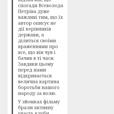
спогади Всеволода
Петріва дуже
важливі тим, що їх
автор описує не
дії керівників
держави, а
ділиться своїми
враженнями про
все, що він чув і
бачив в ті часи.
Завдяки цьому
перед нами
відкривається
велична картина
боротьби нашого
народу за волю.
У зйомках фільму
брали активну
участь клуби