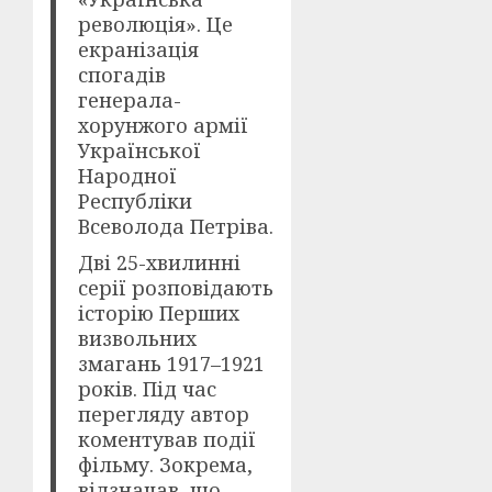
революція». Це
екранізація
спогадів
генерала-
хорунжого армії
Української
Народної
Республіки
Всеволода Петріва.
Дві 25-хвилинні
серії розповідають
історію Перших
визвольних
змагань 1917–1921
років. Під час
перегляду автор
коментував події
фільму. Зокрема,
відзначав, що