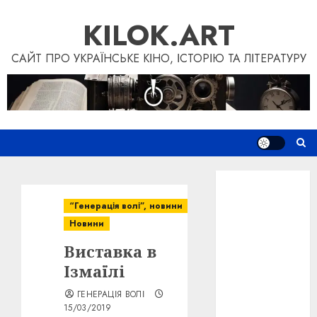
Skip
KILOK.ART
to
content
САЙТ ПРО УКРАЇНСЬКЕ КІНО, ІСТОРІЮ ТА ЛІТЕРАТУРУ
Новини
Книги
“Генерація волі”, новини
Фільми
Новини
Блог
Виставка в
“Кіновізія”
Дослідження
Ізмаїлі
Інші проєкти
ГЕНЕРАЦІЯ ВОЛІ
Допомогти
15/03/2019