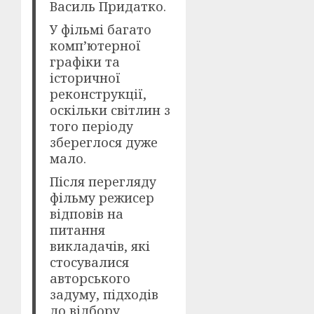
Василь Придатко.
У фільмі багато
комп’ютерної
графіки та
історичної
реконструкції,
оскільки світлин з
того періоду
збереглося дуже
мало.
Після перегляду
фільму режисер
відповів на
питання
викладачів, які
стосувалися
авторського
задуму, підходів
до відбору