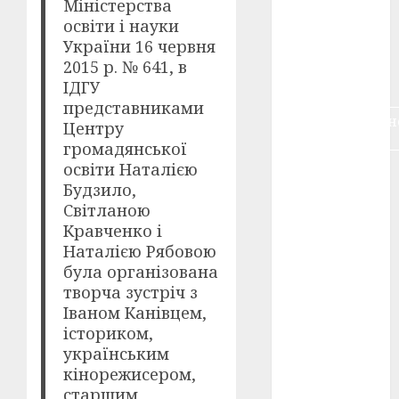
Міністерства
воєнне
освіти і науки
кіно
(3)
України 16 червня
2015 р. № 641, в
голодомор
(3)
ІДГУ
представниками
документальн
Центру
кіно
(5)
громадянської
освіти Наталією
календар
(11)
Будзило,
Світланою
книжковий
Кравченко і
огляд
(3)
Наталією Рябовою
була організована
кіно про
творча зустріч з
війну
(3)
Іваном Канівцем,
лауреати
істориком,
(4)
українським
кінорежисером,
номінанти
старшим
(3)