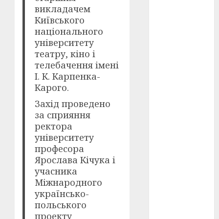
викладачем
Київського
оскар
(7)
національного
оскар2024
університету
(7)
театру, кіно і
телебачення імені
переможці
І. К. Карпенка-
фестивалів
(4)
Карого.
Захід проведено
пропаганда
за сприяння
в кіно
(3)
ректора
пісні
(9)
університету
професора
пісні
Ярослава Кічука і
Української
учасника
революції
(4)
Міжнародного
українсько-
російсько-
польського
українська
проекту
війна
(49)