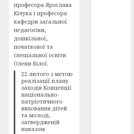
Перша
професора Ярослава
світова
війна
(3)
Кічука і професора
кафедри загальної
Тарас
Шевченко
педагогіки,
(5)
дошкільної,
початкової та
УНР
(24)
спеціальної освіти
Українська
Олени Білої.
революція
(6)
22 лютого з метою
реалізації плану
Циндао-
Відень-
заходів Концепції
Київ
(19)
національно-
патріотичного
аналіз
виховання дітей
фільму
(3)
та молоді,
затвердженій
анімація
(4)
наказом