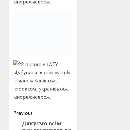
Post
Previous
navigation
Дякуємо всім
Previous
хто звернувся до
post:
нас з заявками