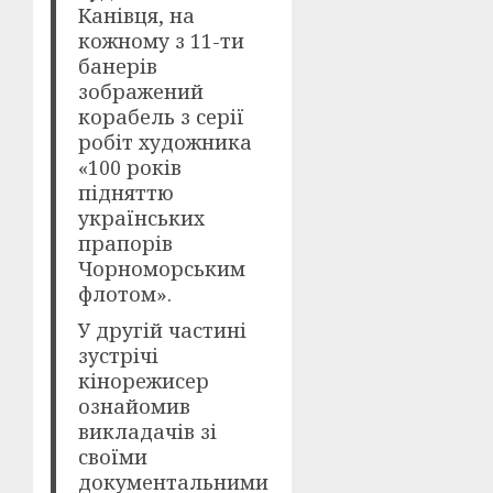
Канівця, на
кожному з 11-ти
банерів
зображений
корабель з серії
робіт художника
«100 років
підняттю
українських
прапорів
Чорноморським
флотом».
У другій частині
зустрічі
кінорежисер
ознайомив
викладачів зі
своїми
документальними