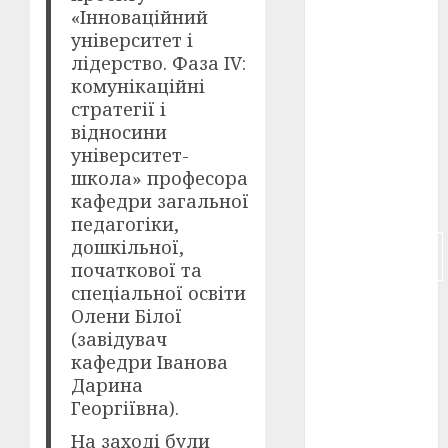
«Інноваційний
університет і
російсько-
японська
лідерство. Фаза IV:
війна
(4)
комунікаційні
стратегії і
українська
анімація
відносини
(4)
університет-
школа» професора
українське
кафедри загальної
кіно
(26)
педагогіки,
дошкільної,
фестивальне
кіно
(16)
початкової та
спеціальної освіти
флот
(10)
Олени Білої
(завідувач
флот УНР
кафедри Іванова
(5)
Дарина
Георгіївна).
історичне
кіно
(5)
На заході були