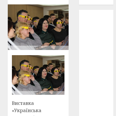
проєкту!
3D
(6)
29 квітня
1918
(3)
1918
(6)
1919
(3)
2022
(22)
2023
(3)
Ірина
Правило
(3)
Виставка
Берлінале
(6)
«Українська