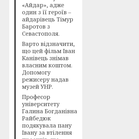
«Айдар», адже
один з її героїв –
айдарівець Тімур
Баротов з
Севастополя.
Варто відзначити,
що цей фільм Іван
Канівець знімав
власним коштом.
Допомогу
режисеру надав
музей УНР.
Професор
університету
Галина Богданівна
Райбедюк
подякувала пану
Івану за втілення