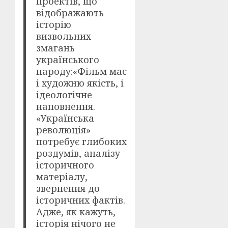
проектів, що
відображають
історію
визвольних
змагань
українського
народу:«Фільм має
і художню якість, і
ідеологічне
наповнення.
«Українська
революція»
потребує глибоких
роздумів, аналізу
історичного
матеріалу,
звернення до
історичних фактів.
Адже, як кажуть,
історія нічого не