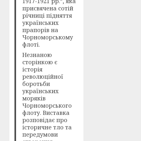
1917-1921 рр.”, яка
присвячена сотій
річниці підняття
українських
прапорів на
Чорноморському
флоті.
Незнаною
сторінкою є
історія
революційної
боротьби
українських
моряків
Чорноморського
флоту. Виставка
розповідає про
історичне тло та
передумови