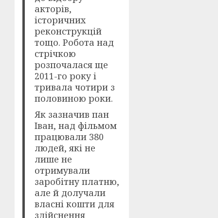
акторів,
історичних
реконструкцій
тощо. Робота над
стрічкою
розпочалася ще
2011-го року і
тривала чотири з
половиною роки.
Як зазначив пан
Іван, над фільмом
працювали 380
людей, які не
лише не
отримували
заробітну платню,
але й долучали
власні кошти для
здійснення