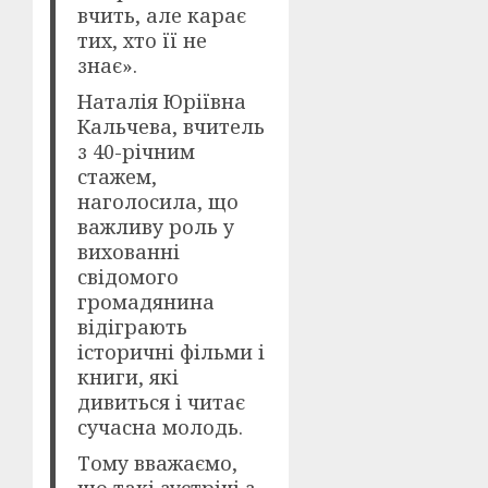
вчить, але карає
тих, хто її не
знає».
Наталія Юріївна
Кальчева, вчитель
з 40-річним
стажем,
наголосила, що
важливу роль у
вихованні
свідомого
громадянина
відіграють
історичні фільми і
книги, які
дивиться і читає
сучасна молодь.
Тому вважаємо,
що такі зустрічі з