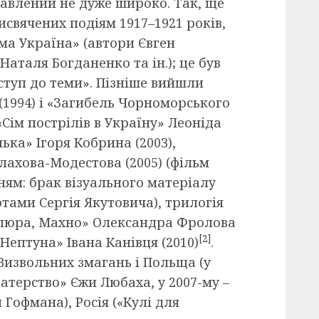
тавлений не дуже широко. Так, ще
рисвячених подіям 1917–1921 років,
ма Україна» (автори Євген
аталя Богданенко та ін.); це був
ступ до теми». Пізніше вийшли
(1994) і «Загибель Чорноморського
«Сім пострілів в Україну» Леоніда
ька» Ігоря Кобрина (2003),
лахова-Модестова (2005) (фільм
ям: брак візуального матеріалу
ами Сергія Якутовича), трилогія
тлюра, Махно» Олександра Фролова
[2]
 Нептуна» Івана Канівця (2010)
.
Визвольних змагань і Польща (у
атерство» Єжи Любаха, у 2007-му –
 Гофмана), Росія («Кулі для