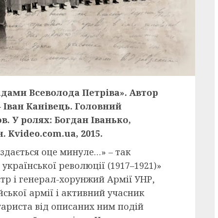
адами Всеволода Петріва». Автор
 Іван Канівець. Головний
. У ролях: Богдан Іванько,
. Kvideo.com.ua, 2015.
 здається оце минуле…» – так
 української революції (1917–1921)»
стр і генерал-хорунжий Армії УНР,
йської армії і активний учасник
уариста від описаних ним подій