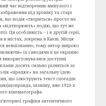
ьний час відтворенню минулого і
 зображення під хроніку та старі
я, що подія «твориться» просто на
а «відтворюють» подію, що тут же
і). Ця особливість – і в другій серії,
я в містах, зокрема в Києві. Місця
лися невпізнанно, тому автор широко
ивлюючи» їх і вводячи в це екранне
ки використовувалися доступні
 плани досить сильно різняться за
долік «працює» на загальну ідею
лин, що ілюструють текст спогадів.
ію(щоправда, пізнішу, вже 1920-х
ого кінематографа.
’ютерної графіки автентичного