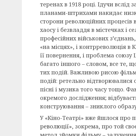
теренах в 1918 році. Ідучи вслід
планами-штрихами накидає низку
сторони революційних процесів в У
хаосу і безвладдя в містечках і с
професійних військових з’єднань,
«на місцях», і контрреволюція в К
її повернення, і проблема союзу 
багато іншого – словом, все те, 
тих подій. Важливою рисою фільм
подій: ретельно відтворювалися оз
пісні і музика того часу тощо. Ф
окремого дослідження; відбуваєт
конструювання – зниклого образу
У «Кіно-Театрі» вже йшлося про
п
революції»
, зокрема, про той св
метод зйомки фільму – залучення