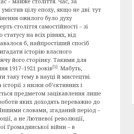
ас – майже століття. Час, за
містив цілу епоху, якщо не дві: тут
рінення ожилого було духу
рть століття самостійності – зі
статусу на всіх рівнях, від
авалося б, найпростіший спосіб
пригадати історію власного
жчу його сторінку. Такими для
[1]
ня 1917–1921 років
. Мабуть,
и таку тему в науці й мистецтві.
 історії з низки об’єктивних і
ється предметом зацікавлення лише
 роботи яких доходять переважно до
 Іншими словами, згаданий період –
юції, а не Лютневої революції,
ої Громадянської війни – в