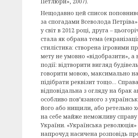
Петлюри», 2007).
Нещодавно цей список поповнивс
за спогадами Всеволода Петріва»
у світ в 2012 році, друга – цього
стала як обрана тема (екранізація
стилістика: створена ігровими п
мету не умовно «відобразити», а
події: відтворити вигляд будівел
говорити мовою, максимально на
підібрати реквізит тощо… Справа
відповідальна з огляду на брак 
особливо пов’язаного з українсь
його або нищили, або ретельно хо
на себе майже неможливу справу
України. «Українська революція»
напрочуд насичена розповідь про