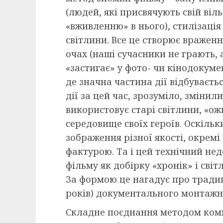
(людей, які присвячують свій віл
«вживленню» в нього), стилізація
світлини. Все це створює враженн
очах (наші сучасники не грають, 
«застигає» у фото- чи кінодокумент
де значна частина дії відбуваєтьс
дії за цей час, зрозуміло, зміни
використовує старі світлини, «ож
середовище своїх героїв. Оскіль
зображення різної якості, окремі
фактурою. Та і цей технічний не
фільму як добірку «хронік» і світ
За формою це нагадує про традиц
років) документального монтажн
Складне поєднання методом комп