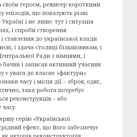
 за своїм героєм, режисер короткими
 епізодів, що показують різні
країні і не лише: тут і ситуація
елах, і спроби створення
 і ставлення до української влади
иєві, і здача столиці більшовикам, і
Центральної Ради з німцями, і
що бачив і записав активний учасник
у є увага до власне «фактури»
наки часу і місця дії – зброя, одяг,
актично, така робота потребує
ься реконструкція – або
 часу.
ершу серію «Української
оєрідний ефект, що його забезпечує
 як акторів реконструкторів