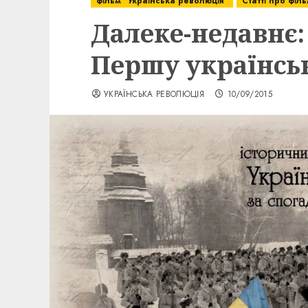
фільм "Українська революція"
Статті про філ
Далеке-недавнє:
Першу українсь
УКРАЇНСЬКА РЕВОЛЮЦІЯ
10/09/2015