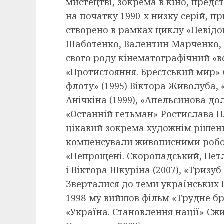
мистецтві, зокрема в кіно, предс
на початку 1990-х низку серій, п
створено в рамках циклу «Невідо
Шаботенко, Валентин Марченко, Н
свого роду кінематографічний «в
«Протистояння. Брестський мир» 
флоту» (1995) Віктора Живолуба, 
Анічкіна (1999), «Апельсинова дол
«Останній гетьман» Ростислава П
цікавий зокрема художнім рішенн
компенсували живописними робот
«Непрощені. Скоропадський, Пе
і Віктора Шкуріна (2007), «Тризуб
Зверталися до теми українських 
1998-му вийшов фільм «Трудне бр
«Україна. Становлення нації» Єжи