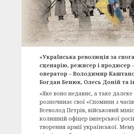
«Українська революція за спог
сценарію, режисер і продюсер –
оператор – Володимир Каштанов
Богдан Бенюк, Олесь Доній та ін
«Яке воно недавнє, а таке далеке
розпочинає свої «Спомини з часів
Всеволод Петрів, військовий міні
колишній офіцер імперської росі
творення армії української. Мем