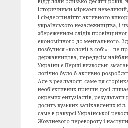
відділяли близько десяти років, н
історичними мірками невеликий, у
і сімдесятиліття активного вико
українського незалежництва, і чве
збереженням слідів провінційного 
економічного до ментального. Зд
позбутися «колонії в собі» – це 
державництва, передусім найбли
України є Перші визвольні змаган
логічно було б активно розроблят
Але в реальності саме ця сторінка
необ’єктивних причин досі лиша
окремих ентузіастів, результати
досить вузьких зацікавлених кіл.
саме в ракурсі Української револ
Жовтневого перевороту і наступн