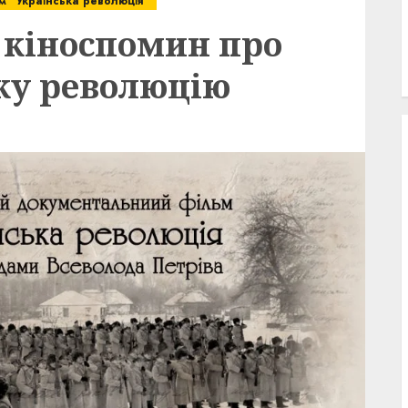
ьм “Українська революція”
 кіноспомин про
ку революцію