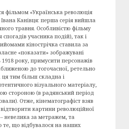
я фільмом «Українська революція
 Івана Канівця: перша серія вийшла
річного травня. Особливістю фільму
 спогадів учасника подій), так і
рийомами кінострічка ставила за
 власне «показати» зображувані
ь 1918 року, примусити персонажів
ближеною до тогочасної, ретельно
 ця тим більш складна і
автентичного візуального матеріалу,
кою стороною (в радянський період
вали). Отже, кінематографіст взяв
 відтворити картини революційної
 – невелика за метражем, та
 те, що відбувалося на наших