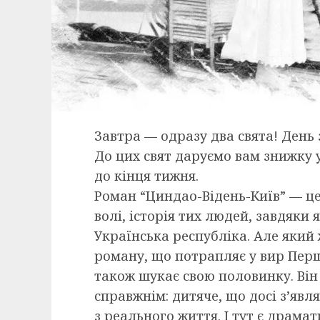
Завтра — одразу два свята! День
До цих свят даруємо вам знижку 
до кінця тижня.
Роман “Циндао-Відень-Київ” — це
волі, історія тих людей, завдяки 
Українська республіка. Але який
роману, що потрапляє у вир Першо
також шукає свою половинку. Він 
справжнім: дитяче, що досі з’явл
з реального життя. І тут є драмат