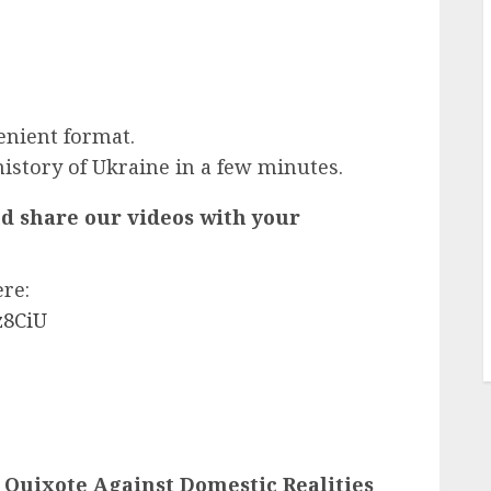
venient format.
history of Ukraine in a few minutes.
nd share our videos with your
ere:
z8CiU
Quixote Against Domestic Realities