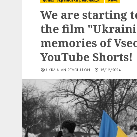
фільм "Українська революція"
News
We are starting t
the film "Ukrain
memories of Vseo
YouTube Shorts!
UKRAINIAN REVOLUTION
15/12/2024