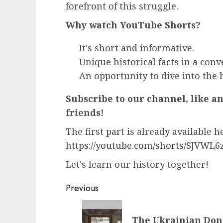
forefront of this struggle.
Why watch YouTube Shorts?
It's short and informative.
Unique historical facts in a con
An opportunity to dive into the 
Subscribe to our channel, like a
friends!
The first part is already available h
https://youtube.com/shorts/SJVWL6
Let's learn our history together!
Post
Previous
navigation
Previous
The Ukrainian Don 
post: