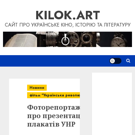
Skip
KILOK.ART
to
content
САЙТ ПРО УКРАЇНСЬКЕ КІНО, ІСТОРІЮ ТА ЛІТЕРАТУРУ
Новини
Книги
Новини
Фільми
фільм "Українська революція"
Блог
Фоторепортаж
“Кіновізія”
Дослідження
про презентацію
Інші проєкти
плакатів УНР
Допомогти