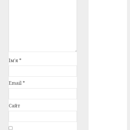
оскар
(7)
оскар2024
(7)
переможці
фестивалів
(4)
Ім'я
*
пропаганда
в кіно
(3)
пісні
(9)
Email
*
пісні
Української
революції
Сайт
(4)
російсько-
українська
війна
(49)