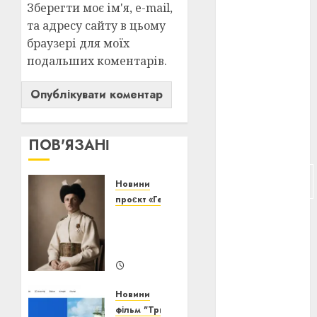
Зберегти моє ім'я, e-mail,
та адресу сайту в цьому
російсько-
японська
браузері для моїх
війна
(4)
подальших коментарів.
українська
анімація
(4)
українське
ПОВ'ЯЗАНІ
кіно
(26)
фестивальне
Новини
кіно
(16)
проєкт «Генерація волі»
Павло
флот
(10)
Скоропадський:
флот УНР
еволюція
(5)
20/07/2026
історичне
0
Новини
кіно
(5)
фільм "Тризуб Нептуна"