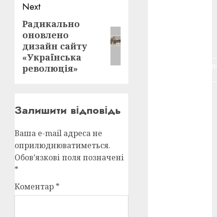
Next
воєнне
кіно
(3)
Радикально
Next
оновлено
post:
голодомор
(3)
дизайн сайту
«Українська
документальн
революція»
кіно
(5)
календар
(11)
Залишити відповідь
книжковий
огляд
(3)
Ваша e-mail адреса не
оприлюднюватиметься.
кіно про
Обов’язкові поля позначені
війну
(3)
*
лауреати
Коментар
*
(4)
номінанти
(3)