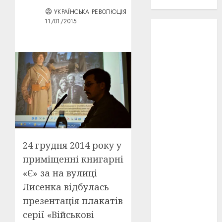
проєкту!
УКРАЇНСЬКА РЕВОЛЮЦІЯ
11/01/2015
3D
(6)
29 квітня
1918
(3)
1918
(6)
1919
(3)
2022
(22)
2023
(3)
24 грудня 2014 року у
приміщенні книгарні
Ірина
«Є» за на вулиці
Правило
(3)
Лисенка відбулась
презентація
плакатів
Берлінале
(6)
серії «Військові