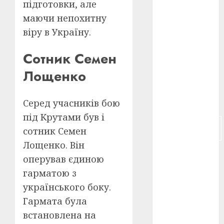
підготовки, але
маючи непохитну
російсько-
японська
віру в Україну.
війна
(4)
Сотник Семен
українська
анімація
Лощенко
(4)
українське
кіно
(26)
Серед учасників бою
під Крутами був і
фестивальне
сотник Семен
кіно
(16)
Лощенко. Він
флот
(10)
оперував єдиною
гарматою з
флот УНР
(5)
українського боку.
Гармата була
історичне
кіно
(5)
встановлена на