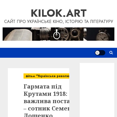
Skip
KILOK.ART
to
content
САЙТ ПРО УКРАЇНСЬКЕ КІНО, ІСТОРІЮ ТА ЛІТЕРАТУРУ
Новини
Книги
фільм "Українська революція"
Фільми
Гармата під
Блог
“Кіновізія”
Крутами 1918:
Дослідження
важлива постать
Інші проєкти
– сотник Семен
Допомогти
Лощенко