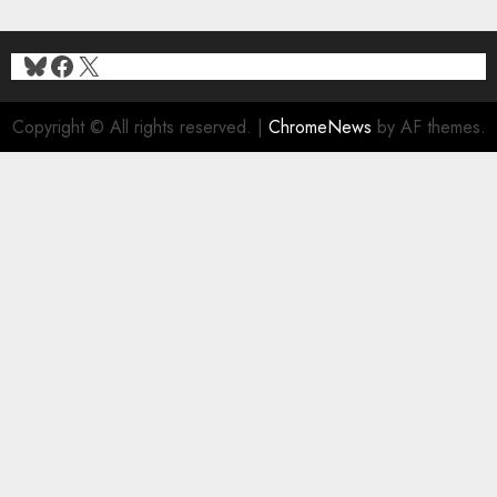
1920)
28/05/2026
Bluesky
Facebook
X
0
Copyright © All rights reserved.
|
ChromeNews
by AF themes.