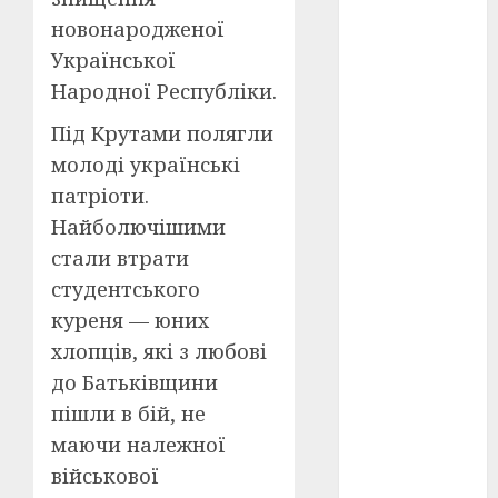
новонародженої
оскар
(7)
Української
Народної Республіки.
оскар2024
(7)
Під Крутами полягли
переможці
молоді українські
фестивалів
патріоти.
(4)
Найболючішими
пропаганда
стали втрати
в кіно
(3)
студентського
пісні
(9)
куреня — юних
хлопців, які з любові
пісні
Української
до Батьківщини
революції
(4)
пішли в бій, не
маючи належної
російсько-
військової
українська
війна
(49)