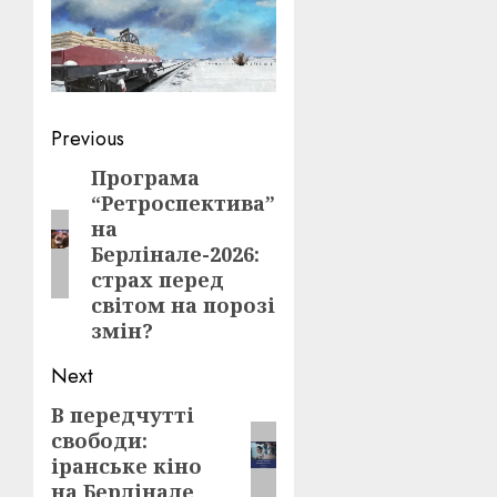
Post
Previous
navigation
Програма
Previous
“Ретроспектива”
post:
на
Берлінале-2026:
страх перед
світом на порозі
змін?
Next
В передчутті
Next
свободи:
post:
іранське кіно
на Берлінале