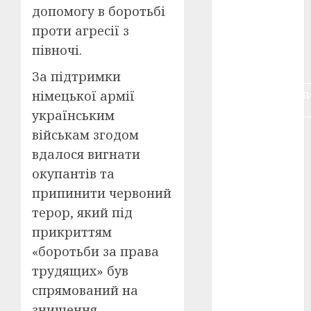
допомогу в боротьбі
воєнне
кіно
(3)
проти агресії з
півночі.
голодомор
(3)
За підтримки
документальн
німецької армії
кіно
(5)
українським
військам згодом
календар
(11)
вдалося вигнати
окупантів та
книжковий
огляд
(3)
припинити червоний
терор, який під
кіно про
війну
(3)
прикриттям
«боротьби за права
лауреати
(4)
трудящих» був
спрямований на
номінанти
знищення
(3)