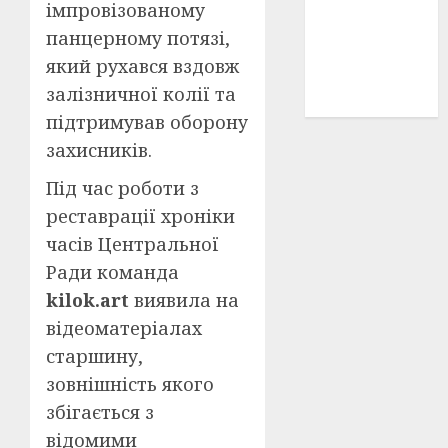
імпровізованому
історичні
деталі
(3)
панцерному потязі,
який рухався вздовж
історія
залізничної колії та
(40)
підтримував оборону
захисників.
Під час роботи з
реставрації хроніки
часів Центральної
Ради команда
kilok.art
виявила на
відеоматеріалах
старшину,
зовнішність якого
збігається з
відомими