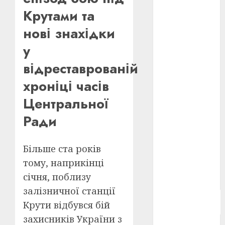
Берлінале
Крутами та
2026
(5)
нові знахідки
День
у
захисників
і
захисниць
відреставрованій
України
(4)
хроніці часів
Довженко
Центральної
(4)
Ради
Друга
світова
війна
(5)
Більше ста років
Журнал
тому, наприкінці
"Кіно-
січня, поблизу
Театр"
(3)
залізничної станції
Параджанов
Крути відбувся бій
(4)
захисників України з