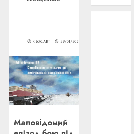
проєкту!
3D
(6)
29 квітня
1918
(3)
KILOK.ART
29/01/2026
1918
(6)
1919
(3)
2022
(22)
2023
(3)
Ірина
Правило
(3)
Маловідомий
Берлінале
(6)
епізод бою під