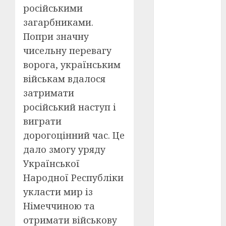
Перша
російськими
світова
війна
(3)
загарбниками.
Попри значну
Тарас
Шевченко
чисельну перевагу
(5)
ворога, українським
військам вдалося
УНР
(24)
затримати
Українська
російський наступ і
революція
(6)
виграти
дорогоцінний час. Це
Циндао-
Відень-
дало змогу уряду
Київ
(19)
Української
аналіз
Народної Республіки
фільму
(3)
укласти мир із
Німеччиною та
анімація
(4)
отримати військову