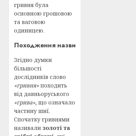
гривня була
основною грошовою
та ваговою
одиницею.
Походження назви
Згідно думки
більшості
дослідників слово
«гривня»
походить
від давньоруського
«грива»
, що означало
частину шиї.
Спочатку гривнями
називали
золоті та