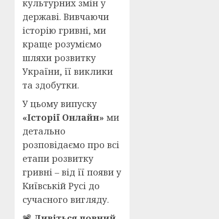
культурних змін у
державі. Вивчаючи
історію гривні, ми
краще розуміємо
шляхи розвитку
України, її виклики
та здобутки.
У цьому випуску
«Історії Онлайн»
ми
детально
розповідаємо про всі
етапи розвитку
гривні – від її появи у
Київській Русі до
сучасного вигляду.
📽
Дивіться повний