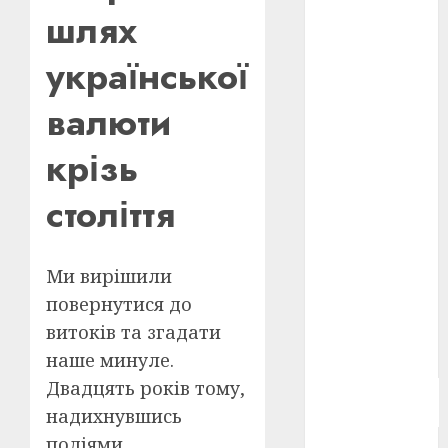
шлях
Берлінале
2026
(5)
української
День
захисників
валюти
і
захисниць
України
(4)
крізь
Довженко
століття
(4)
Друга
світова
Ми вирішили
війна
(5)
повернутися до
Журнал
витоків та згадати
"Кіно-
Театр"
(3)
наше минуле.
Двадцять років тому,
Параджанов
(4)
надихнувшись
подіями