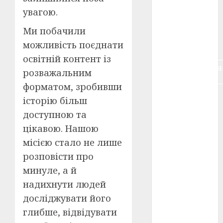
воєнне
увагою.
кіно
(3)
Ми побачили
голодомор
можливість поєднати
(3)
освітній контент із
документальн
розважальним
кіно
(5)
форматом, зробивши
календар
історію більш
(11)
доступною та
книжковий
цікавою. Нашою
огляд
(3)
місією стало не лише
кіно про
розповісти про
війну
(3)
минуле, а й
надихнути людей
лауреати
(4)
досліджувати його
глибше, відвідувати
номінанти
(3)