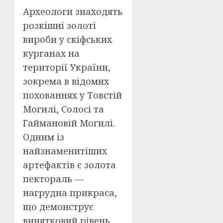
Археологи знаходять
розкішні золоті
вироби у скіфських
курганах на
території України,
зокрема в відомих
похованнях у Товстій
Могилі, Солосі та
Гаймановій Могилі.
Одним із
найзнаменитіших
артефактів є золота
пектораль —
нагрудна прикраса,
що демонструє
винятковий рівень