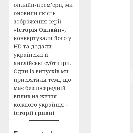
онлайн-прем’єри, ми
російсько-
оновили якість
японська
війна
(4)
зображення серії
«Історія Онлайн»
,
українська
конвертували його у
анімація
(4)
HD та додали
українські й
українське
кіно
(26)
англійські субтитри.
Один із випусків ми
фестивальне
кіно
(16)
присвятили темі, що
має безпосередній
флот
(10)
вплив на життя
флот УНР
кожного українця –
(5)
історії гривні
.
історичне
кіно
(5)