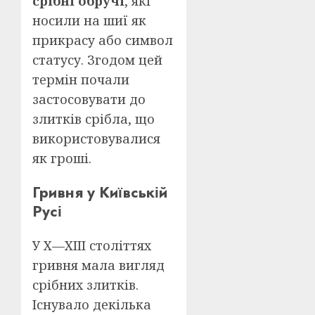
срібні обручі
, які
носили на шиї як
прикрасу або символ
статусу. Згодом цей
термін почали
застосовувати до
злитків срібла, що
використовувалися
як гроші.
Гривня у Київській
Русі
У Х—ХІІІ століттях
гривня мала вигляд
срібних злитків.
Існувало декілька