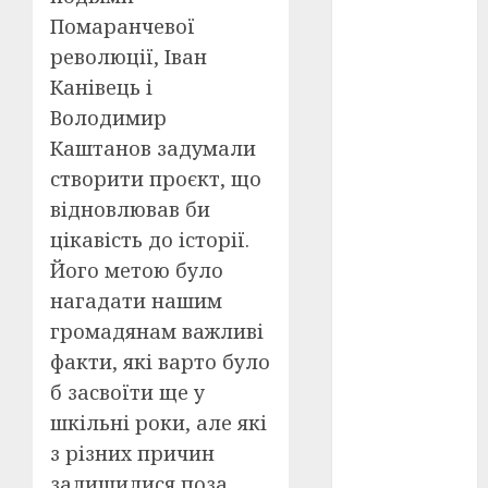
Перша
світова
Помаранчевої
війна
(3)
революції, Іван
Канівець і
Тарас
Шевченко
Володимир
(5)
Каштанов задумали
УНР
(24)
створити проєкт, що
відновлював би
Українська
революція
цікавість до історії.
(6)
Його метою було
Циндао-
нагадати нашим
Відень-
громадянам важливі
Київ
(19)
факти, які варто було
аналіз
б засвоїти ще у
фільму
(3)
шкільні роки, але які
анімація
з різних причин
(4)
залишилися поза