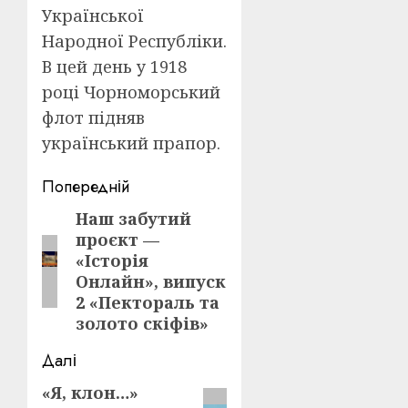
Української
Народної Республіки.
В цей день у 1918
році Чорноморський
флот підняв
український прапор.
Post
Попередній
navigation
Наш забутий
Попередній
проєкт —
запис:
«Історія
Онлайн», випуск
2 «Пектораль та
золото скіфів»
Далі
«Я, клон…»
Наступний