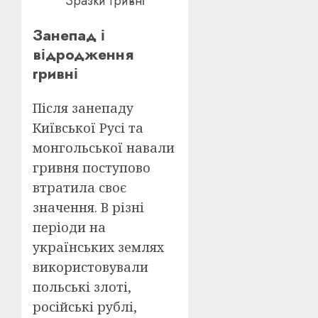
Зразки гривні
Занепад і
відродження
гривні
Після занепаду
Київської Русі та
монгольської навали
гривня поступово
втратила своє
значення. В різні
періоди на
українських землях
використовували
польські злоті,
російські рублі,