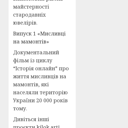
майстерності
стародавніх
ювелірів.
Випуск 1 «Мисливці
на мамонтів»
Документальний
фільм із циклу
“Історія онлайн” про
життя мисливців на
мамонтів, які
населяли територію
України 20 000 років
тому.
Дивіться інші
проєкти
kilok.art
!