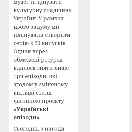
музеї та цінувати
культурну спадщину
оскар
(7)
України. У рамках
оскар2024
цього задуму ми
(7)
планували створити
переможці
серію з 20 випусків.
фестивалів
Однак через
(4)
обмежені ресурси
пропаганда
вдалося зняти лише
в кіно
(3)
три епізоди, які
пісні
(9)
згодом у зміненому
вигляді стали
пісні
Української
частиною проєкту
революції
(4)
«Українські
епізоди»
.
російсько-
українська
Сьогодні, з нагоди
війна
(49)