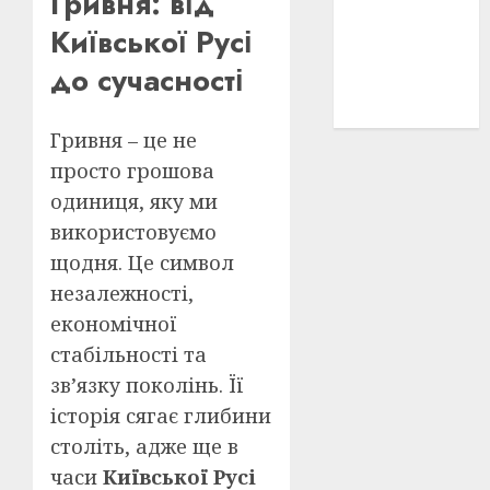
Гривня: від
історичні
Київської Русі
деталі
(3)
до сучасності
історія
(40)
Гривня – це не
просто грошова
одиниця, яку ми
використовуємо
щодня. Це символ
незалежності,
економічної
стабільності та
зв’язку поколінь. Її
історія сягає глибини
століть, адже ще в
часи
Київської Русі