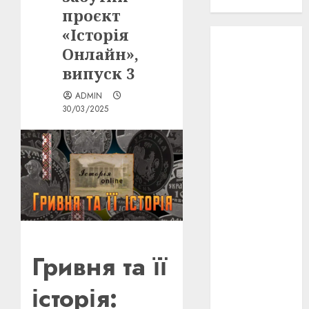
проєкту!
проєкт
«Історія
3D
(6)
Онлайн»,
випуск 3
29 квітня
1918
(3)
ADMIN
30/03/2025
1918
(6)
1919
(3)
2022
(22)
2023
(3)
Ірина
Правило
(3)
Гривня та її
Берлінале
історія:
(6)