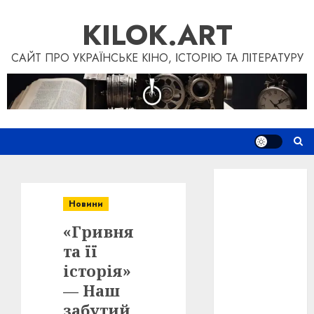
Перейти
KILOK.ART
до
вмісту
САЙТ ПРО УКРАЇНСЬКЕ КІНО, ІСТОРІЮ ТА ЛІТЕРАТУРУ
Новини
Книги
Новини
Фільми
«Гривня
Блог
“Кіновізія”
та її
Дослідження
історія»
Інші проєкти
— Наш
Допомогти
забутий