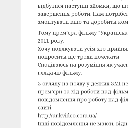
відбутися наступні зйомки, що щ
завершення роботи. Нам потрібен
змонтувати кіно та доробити ком
Тому прем’єра фільму “Українськ
2011 року.
Хочу подякувати усім хто прийняв
попросити ще трохи почекати.
Сподіваюсь на розуміння як учасн
глядачів фільму.
З огляду на появу у деяких ЗМІ 
прем’єри та хід роботи над фільм
повідомлення про роботу над фі
сайті:
http://ur.kvideo.com.ua/
Інші повідомлення не мають від