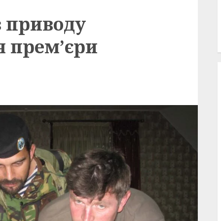
з приводу
я прем’єри