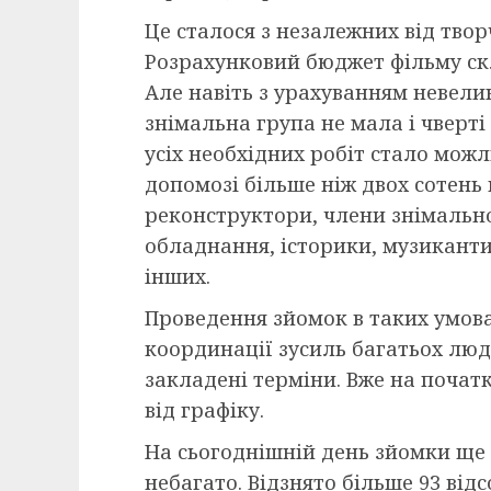
Це сталося з незалежних від твор
Розрахунковий бюджет фільму скл
Але навіть з урахуванням невели
знімальна група не мала і чверті
усіх необхідних робіт стало мож
допомозі більше ніж двох сотень 
реконструктори, члени знімально
обладнання, історики, музиканти,
інших.
Проведення зйомок в таких умова
координації зусиль багатьох люде
закладені терміни. Вже на почат
від графіку.
На сьогоднішній день зйомки ще
небагато. Відзнято більше 93 від