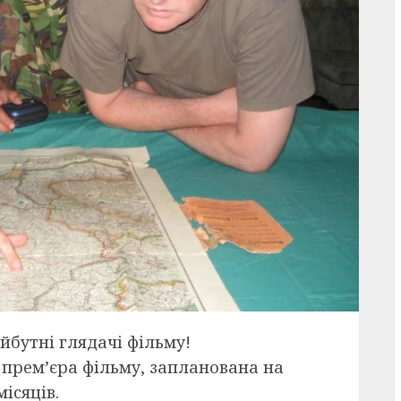
йбутні глядачі фільму!
 прем’єра фільму, запланована на
ісяців.