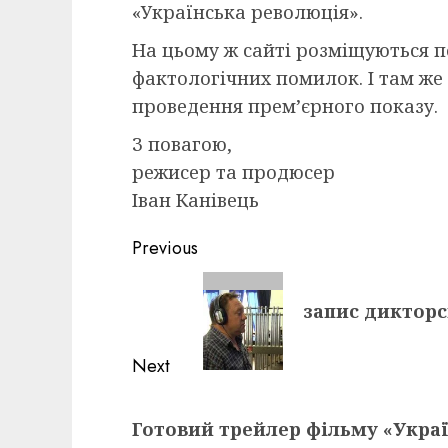
«Українська революція».
На цьому ж сайті розміщуються по
фактологічних помилок. І там же 
проведення прем’єрного показу.
З повагою,
режисер та продюсер
Іван Канівець
Post
Previous
navigation
Previous
запис дикторс
post:
Next
Next
Готовий трейлер фільму «Украї
post: