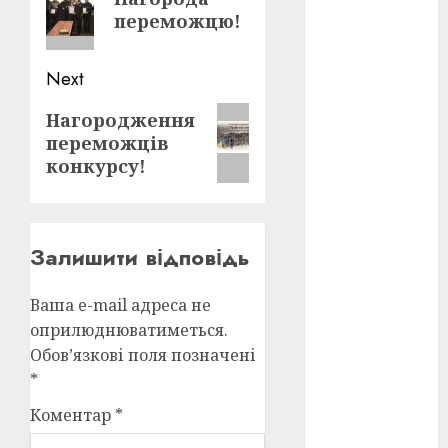
post:
переможцю!
оскар
(7)
Next
оскар2024
(7)
Next
Нагородження
переможців
post:
переможці
фестивалів
конкурсу!
(4)
пропаганда
в кіно
(3)
Залишити відповідь
пісні
(9)
Ваша e-mail адреса не
пісні
оприлюднюватиметься.
Української
революції
Обов’язкові поля позначені
(4)
*
російсько-
Коментар
*
українська
війна
(49)