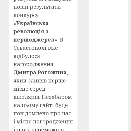
Берлінале
повні результати
2026
(5)
конкурсу
«
Українська
День
захисників
революція з
і
захисниць
першоджерел
». В
України
(4)
Севастополі вже
Довженко
відбулося
(4)
нагородження
Друга
Дмитра Рогожина
,
світова
який зайняв перше
війна
(5)
місце серед
Журнал
школярів. Незабаром
"Кіно-
Театр"
(3)
на цьому сайті буде
повідомлено про час
Параджанов
(4)
і місце нагородження
інших переможців.