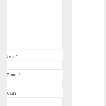
російсько-
японська
війна
(4)
українська
анімація
(4)
українське
кіно
(26)
Ім'я
*
фестивальне
кіно
(16)
флот
(10)
Email
*
флот УНР
(5)
Сайт
історичне
кіно
(5)