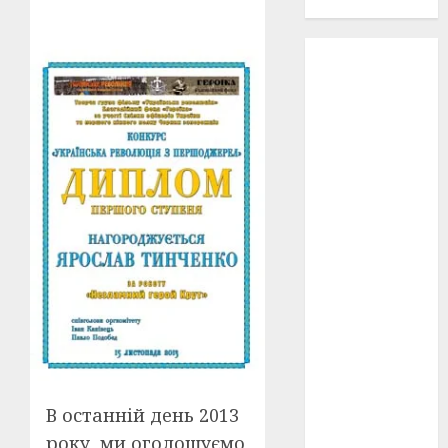
проєкту!
3D
(6)
29 квітня
1918
(3)
1918
(6)
1919
(3)
2022
(22)
2023
(3)
Ірина
Правило
(3)
Берлінале
В останній день 2013
(6)
року, ми оголошуємо