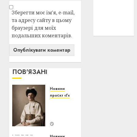
історичні
деталі
(3)
Зберегти моє ім'я, e-mail,
та адресу сайту в цьому
історія
браузері для моїх
(40)
подальших коментарів.
ПОВ'ЯЗАНІ
Новини
проєкт «Генерація волі»
Павло
Скоропадський:
еволюція
20/07/2026
0
Новини