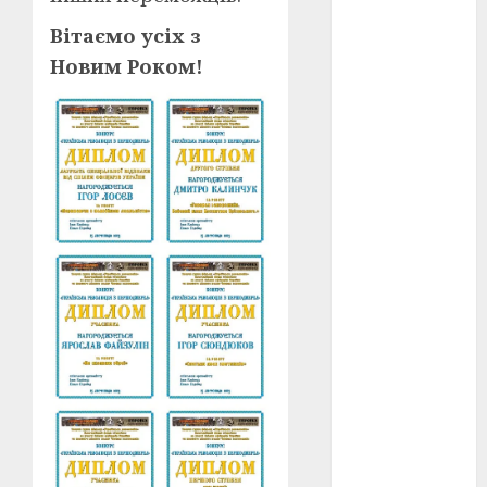
Перша
світова
Вітаємо усіх з
війна
(3)
Новим Роком!
Тарас
Шевченко
(5)
УНР
(24)
Українська
революція
(6)
Циндао-
Відень-
Київ
(19)
аналіз
фільму
(3)
анімація
(4)