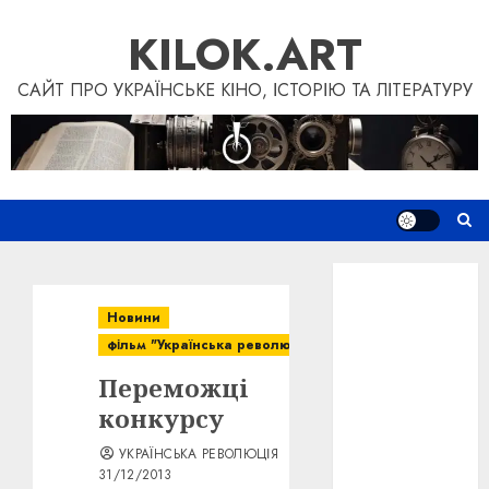
Skip
KILOK.ART
to
content
САЙТ ПРО УКРАЇНСЬКЕ КІНО, ІСТОРІЮ ТА ЛІТЕРАТУРУ
Новини
Книги
Новини
Фільми
фільм "Українська революція"
Блог
Переможці
“Кіновізія”
Дослідження
конкурсу
Інші проєкти
УКРАЇНСЬКА РЕВОЛЮЦІЯ
Допомогти
31/12/2013