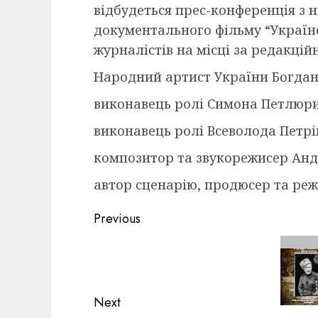
відбудеться прес-конференція з 
документального фільму “Українс
журналістів на місці за редакці
Народний артист України Богдан
виконавець ролі Симона Петлюри
виконавець ролі Всеволода Петрі
композитор та звукорежисер Анд
автор сценарію, продюсер та реж
Post
Previous
navigation
Previous
post:
Next