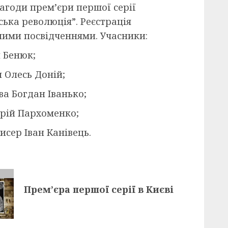
нагоди прем’єри першої серії
ька революція”. Реєстрація
йними посвідченнями. Учасники:
 Бенюк;
 Олесь Доній;
ва Богдан Іванько;
рій Пархоменко;
исер Іван Канівець.
Прем’єра першої серії в Києві