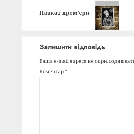
Next
Плакат прем’єри
post:
Залишити відповідь
Ваша e-mail адреса не оприлюднюват
Коментар
*