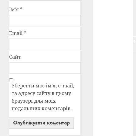
воєнне
Ім'я
*
кіно
(3)
голодомор
(3)
Email
*
документальн
кіно
(5)
Сайт
календар
(11)
книжковий
огляд
(3)
Зберегти моє ім'я, e-mail,
та адресу сайту в цьому
кіно про
війну
(3)
браузері для моїх
подальших коментарів.
лауреати
(4)
номінанти
(3)