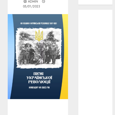
проєкту!
ADMIN
05/01/2023
3D
(6)
29 квітня
1918
(3)
1918
(6)
1919
(3)
2022
(22)
2023
(3)
Ірина
Правило
(3)
Берлінале
(6)