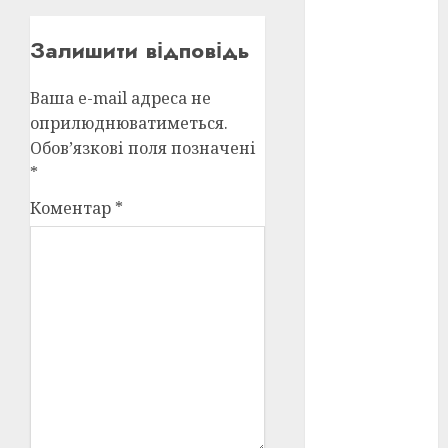
Перша
світова
війна
(3)
Залишити відповідь
Тарас
Шевченко
Ваша e-mail адреса не
(5)
оприлюднюватиметься.
Обов’язкові поля позначені
УНР
(24)
*
Українська
Коментар
*
революція
(6)
Циндао-
Відень-
Київ
(19)
аналіз
фільму
(3)
анімація
(4)