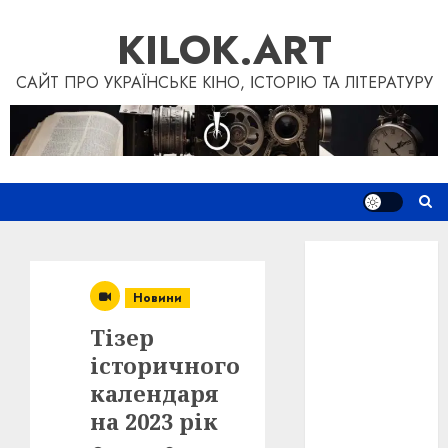
Skip
KILOK.ART
to
content
САЙТ ПРО УКРАЇНСЬКЕ КІНО, ІСТОРІЮ ТА ЛІТЕРАТУРУ
Новини
Книги
Новини
Фільми
Блог
Тізер
“Кіновізія”
історичного
Дослідження
календаря
Інші проєкти
на 2023 рік
Допомогти