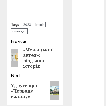
Берлінале
2026
(5)
День
захисників
Tags:
2023
історія
і
захисниць
календар
України
(4)
Post
Previous
Довженко
(4)
navigation
«Мужицький
Previous
ангел»:
post:
Друга
різдвяна
світова
війна
(5)
історія
Next
Журнал
"Кіно-
Театр"
(3)
Next
Удруге про
«Червону
post:
Параджанов
калину»
(4)