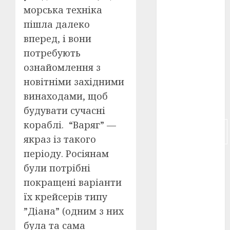
морська техніка
російсько-
пішла далеко
японська
війна
(4)
вперед, і вони
потребують
українська
ознайомлення з
анімація
(4)
новітніми західними
винаходами, щоб
українське
кіно
(26)
будувати сучасні
кораблі. “Варяг” —
фестивальне
кіно
(16)
якраз із такого
періоду. Росіянам
флот
(10)
були потрібні
флот УНР
покращені варіанти
(5)
їх крейсерів типу
історичне
”Діана” (одним з них
кіно
(5)
була та сама