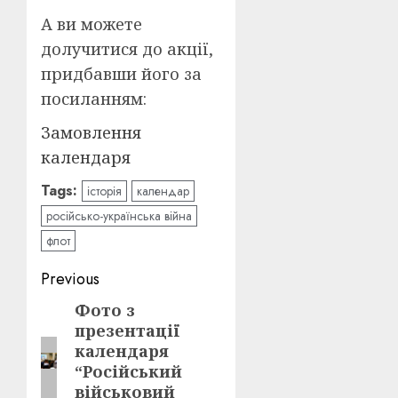
А ви можете
долучитися до акції,
придбавши його за
посиланням:
Замовлення
календаря
Tags:
історія
календар
російсько-українська війна
флот
Post
Previous
navigation
Фото з
Previous
презентації
post:
календаря
“Російський
військовий