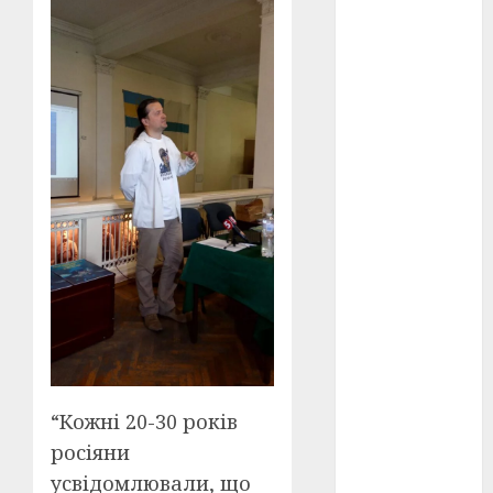
оскар
(7)
оскар2024
(7)
переможці
фестивалів
(4)
пропаганда
в кіно
(3)
пісні
(9)
пісні
Української
революції
(4)
“Кожні 20-30 років
росіяни
російсько-
українська
усвідомлювали, що
війна
(49)