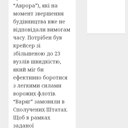
“Аврора”), які на
історичні
деталі
(3)
момент звершення
будівництва вже не
історія
(40)
відповідали вимогам
часу. Потрібен був
крейсер зі
збільшеною до 23
вузлів швидкістю,
який міг би
ефективно боротися
з легкими силами
ворожих флотів.
“Варяг” замовили в
Сполучених Штатах.
Щоб в рамках
заданої