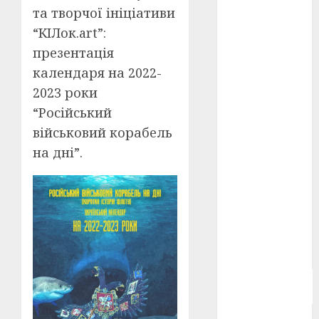
та творчої ініціативи
Берлінале
2026
(5)
“КІЛок.art”:
презентація
День
захисників
календаря на 2022-
і
захисниць
2023 роки
України
(4)
“Російський
військовий корабель
Довженко
(4)
на дні”.
Друга
світова
війна
(5)
Журнал
"Кіно-
Театр"
(3)
Параджанов
(4)