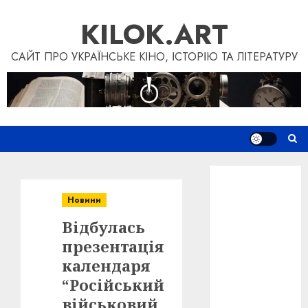
Skip
KILOK.ART
to
content
САЙТ ПРО УКРАЇНСЬКЕ КІНО, ІСТОРІЮ ТА ЛІТЕРАТУРУ
Новини
Книги
Новини
Фільми
Відбулась
Блог
“Кіновізія”
презентація
Дослідження
календаря
Інші проєкти
“Російський
Допомогти
військовий