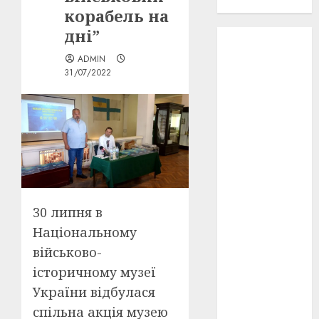
проєкту!
корабель на
дні”
3D
(6)
ADMIN
29 квітня
31/07/2022
1918
(3)
1918
(6)
1919
(3)
2022
(22)
2023
(3)
30 липня в
Національному
Ірина
Правило
військово-
(3)
історичному музеї
Берлінале
України відбулася
(6)
спільна акція музею