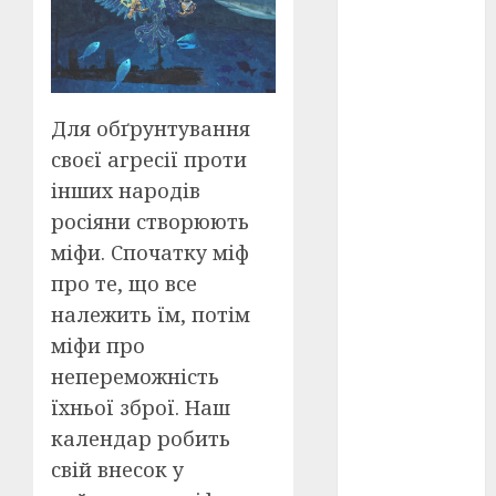
Перша
світова
війна
(3)
Тарас
Шевченко
(5)
Для обґрунтування
своєї агресії проти
УНР
(24)
інших народів
Українська
росіяни створюють
революція
міфи. Спочатку міф
(6)
про те, що все
Циндао-
належить їм, потім
Відень-
Київ
(19)
міфи про
непереможність
аналіз
фільму
(3)
їхньої зброї. Наш
календар робить
анімація
свій внесок у
(4)