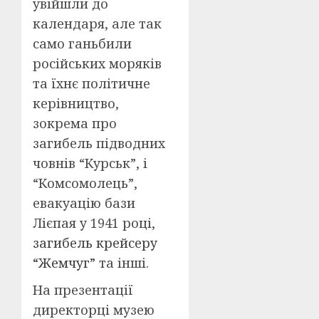
увійшли до
календаря, але так
само ганьбили
російських моряків
та їхнє політичне
керівництво,
зокрема про
загибель підводних
човнів “Курськ”, і
“Комсомолець”,
евакуацію бази
Лієпая у 1941 році,
загибель крейсеру
“Жемчуг”
та інші.
На презентації
директорці музею