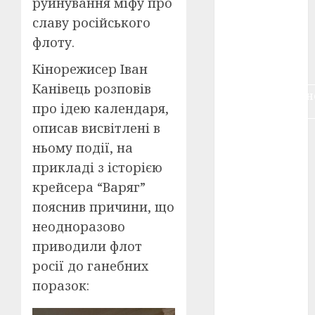
руйнування міфу про
воєнне
славу російського
кіно
(3)
флоту.
голодомор
(3)
Кінорежисер Іван
Канівець розповів
документальн
кіно
(5)
про ідею календаря,
описав висвітлені в
календар
ньому події, на
(11)
прикладі з історією
книжковий
крейсера “Варяг”
огляд
(3)
пояснив причини, що
кіно про
неодноразово
війну
(3)
приводили флот
лауреати
росії до ганебних
(4)
поразок:
номінанти
(3)