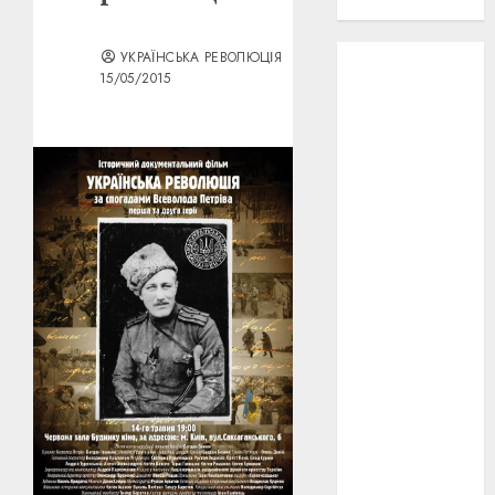
проєкту!
УКРАЇНСЬКА РЕВОЛЮЦІЯ
3D
(6)
15/05/2015
29 квітня
1918
(3)
1918
(6)
1919
(3)
2022
(22)
2023
(3)
Ірина
Правило
(3)
Берлінале
(6)