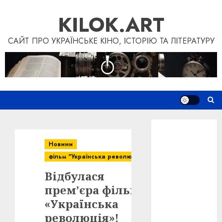
Skip
KILOK.ART
to
content
САЙТ ПРО УКРАЇНСЬКЕ КІНО, ІСТОРІЮ ТА ЛІТЕРАТУРУ
Новини
Книги
Новини
Фільми
фільм "Українська революція"
Блог
Відбулася
“Кіновізія”
Дослідження
прем’єра фільму
Інші проєкти
«Українська
Допомогти
революція»!