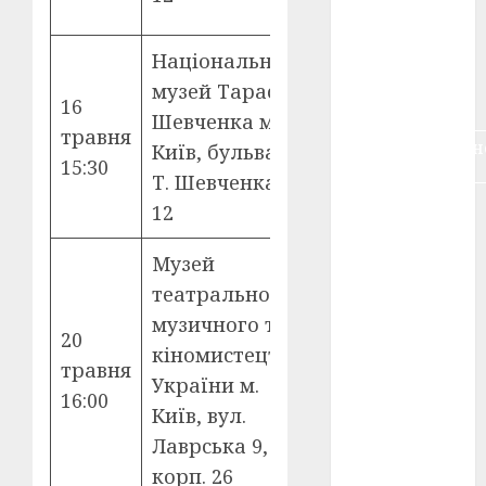
Петріва»
воєнне
кіно
(3)
Національний
Показ
голодомор
музей Тараса
фільму
(3)
16
Шевченка м.
«Українська
травня
документальн
Київ, бульвар
революція»
кіно
(5)
15:30
Т. Шевченка,
(перша та
12
друга серії)
календар
(11)
Музей
книжковий
театрального,
огляд
(3)
музичного та
20
Презентація
кіно про
кіномистецтва
війну
(3)
травня
музики до
України м.
16:00
фільму
лауреати
Київ, вул.
(4)
Лаврська 9,
номінанти
корп. 26
(3)