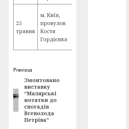
Показ
оскар
(7)
м. Київ,
фільму під
25
провулок
оскар2024
відкритим
(7)
травня
Костя
небом (дата
Гордієнка
переможці
уточнюється)
фестивалів
(4)
пропаганда
в кіно
(3)
Post
Previous
navigation
Змонтовано
Previous
пісні
(9)
виставку
post:
пісні
“Малярські
Української
нотатки до
революції
спогадів
(4)
Всеволода
російсько-
Петріва”
українська
війна
(49)