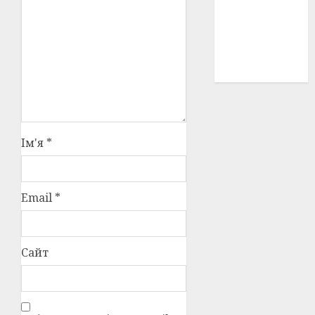
історичні
деталі
(3)
історія
(40)
Ім'я
*
Email
*
Сайт