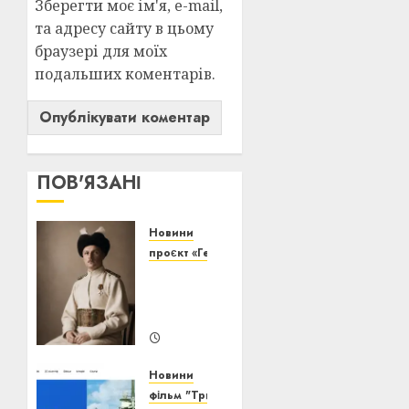
Зберегти моє ім'я, e-mail,
та адресу сайту в цьому
браузері для моїх
подальших коментарів.
ПОВ'ЯЗАНІ
Новини
проєкт «Генерація волі»
Павло
Скоропадський:
еволюція
20/07/2026
0
Новини
фільм "Тризуб Нептуна"