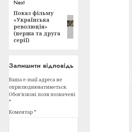
Next
російсько-
Показ фільму
Next
японська
«Українська
війна
(4)
post:
революція»
(перша та друга
українська
анімація
серії)
(4)
українське
кіно
(26)
Залишити відповідь
фестивальне
кіно
(16)
Ваша e-mail адреса не
оприлюднюватиметься.
флот
(10)
Обов’язкові поля позначені
*
флот УНР
(5)
Коментар
*
історичне
кіно
(5)