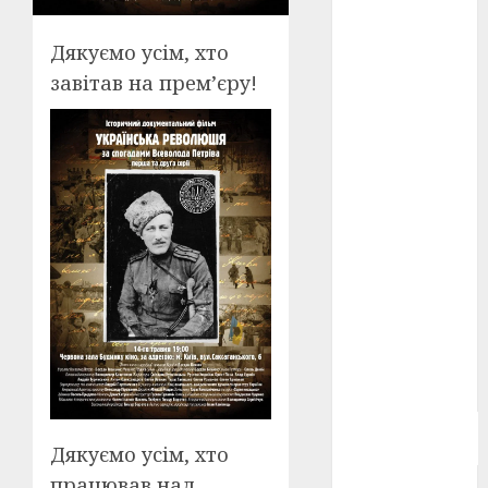
Берлінале
2026
(5)
Дякуємо усім, хто
завітав на прем’єру!
День
захисників
і
захисниць
України
(4)
Довженко
(4)
Друга
світова
війна
(5)
Журнал
"Кіно-
Театр"
(3)
Параджанов
(4)
Дякуємо усім, хто
працював над