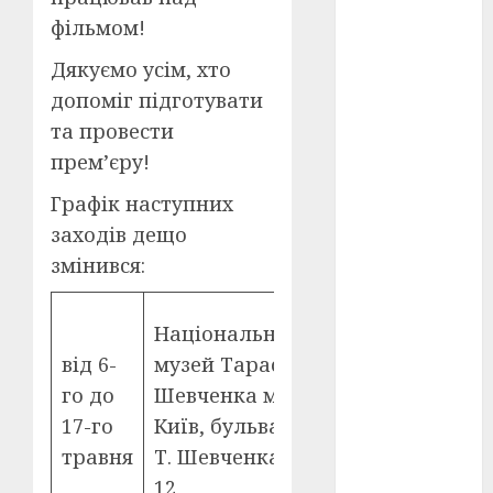
Перша
світова
фільмом!
війна
(3)
Дякуємо усім, хто
Тарас
допоміг підготувати
Шевченко
(5)
та провести
прем’єру!
УНР
(24)
Графік наступних
Українська
заходів дещо
революція
(6)
змінився:
Циндао-
Виставка
Відень-
Національний
Київ
(19)
картин
від 6-
музей Тараса
«Малярські
аналіз
го до
Шевченка м.
фільму
(3)
нотатки до
17-го
Київ, бульвар
спогадів
анімація
травня
Т. Шевченка,
(4)
Всеволода
12