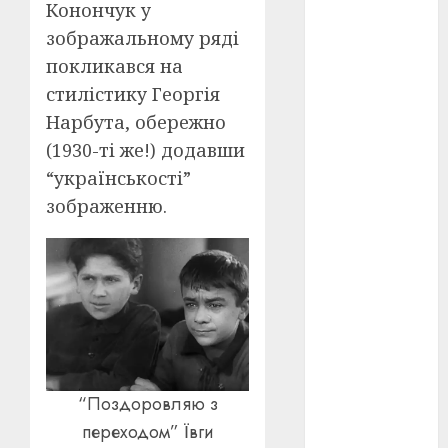
Конончук у
зображальному ряді
оскар
(7)
покликався на
оскар2024
стилістику Георгія
(7)
Нарбута, обережно
переможці
(1930-ті же!) додавши
фестивалів
(4)
“українськості”
зображенню.
пропаганда
в кіно
(3)
пісні
(9)
пісні
Української
революції
(4)
“Поздоровляю з
російсько-
українська
переходом” Ївги
війна
(49)