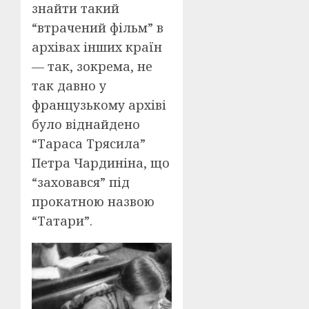
знайти такий
“втрачений фільм” в
архівах інших країн
— так, зокрема, не
так давно у
французькому архіві
було віднайдено
“Тараса Трясила”
Петра Чардиніна, що
“заховався” під
прокатною назвою
“Татари”.