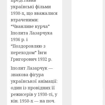
представив
Берлінале
українські фільми
2026
(5)
1930-х, що вважалися
День
втраченими:
захисників
і
“Чванливе курча”
захисниць
Іполита Лазарчука
України
(4)
1936 р. і
Довженко
“Поздоровляю з
(4)
переходом” Ївги
Друга
Григорович 1932 р.
світова
війна
(5)
Іполит Лазарчук —
знакова фігура
Журнал
"Кіно-
української анімації:
Театр"
(3)
один із провідних її
Параджанов
режисерів у 1930-ті, у
(4)
кін. 1950-х — на поч.