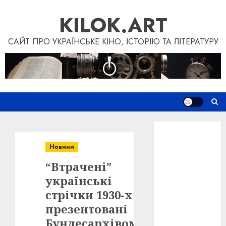
Перейти
KILOK.ART
до
вмісту
САЙТ ПРО УКРАЇНСЬКЕ КІНО, ІСТОРІЮ ТА ЛІТЕРАТУРУ
Новини
Книги
Новини
Фільми
“Втрачені”
Блог
“Кіновізія”
українські
Дослідження
стрічки 1930-х
Інші проєкти
презентовані
Допомогти
Бундесархівом