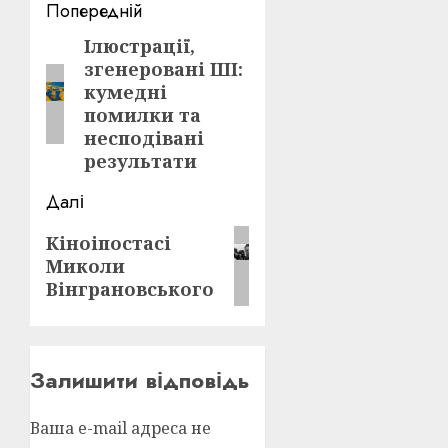
Post
Попередній
navigation
Ілюстрації,
Попередній
згенеровані ШІ:
запис:
кумедні
помилки та
несподівані
результати
Далі
Наступний
Кіноіпостасі
Миколи
запис:
Вінграновського
Залишити відповідь
Ваша e-mail адреса не