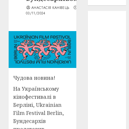
проєкту!
АНАСТАСІЯ КАНІВЕЦЬ
03/11/2024
3D
(6)
29 квітня
1918
(3)
1918
(6)
1919
(3)
2022
(22)
Чудова новина!
2023
(3)
На Українському
Ірина
кінофестивалі в
Правило
Берліні, Ukrainian
(3)
Film Festival Berlin,
Берлінале
Бундесархів
(6)