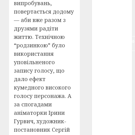
випробувань,
воєнне
кіно
(3)
повертається додому
— аби вже разом з
голодомор
(3)
друзями радіти
життю. Технічною
документальн
“родзинкою” було
кіно
(5)
використання
календар
уповільненого
(11)
запису голосу, що
книжковий
дало ефект
огляд
(3)
кумедного високого
кіно про
голосу персонажа. А
війну
(3)
за спогадами
лауреати
аніматорки Ірини
(4)
Гурвич, художник-
постановник Сергій
номінанти
(3)