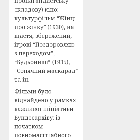
пропагандистську
складову) кіно:
культурфільм “Жінці
про жінку” (1930), на
щастя, збережений,
ігрові “Поздоровляю
з переходом”,
“Будьониші” (1935),
“Сонячний маскарад”
та ін.
Фільми було
віднайдено у рамках
важливої ініціативи
Бундесархіву: із
початком
повномасштабного