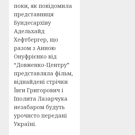
поки, як повідомила
представниця
Бундесархіву
Адельхайд
Хефтбергер, що
разом з Анною
Онуфрієнко від
“Довженко-Центру”
представляла фільм,
віднайдені стрічки
Ївги Григорович і
Іполита Лазарчука
незабаром будуть
урочисто передані
Україні.