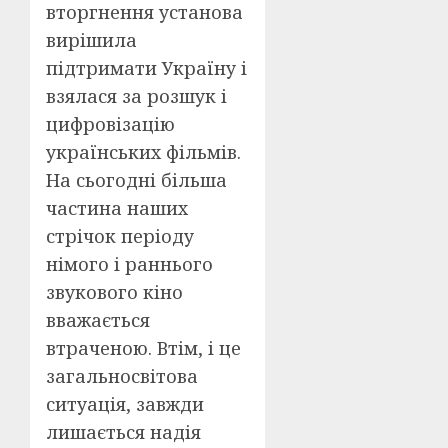
вторгнення установа
вирішила
підтримати Україну і
взялася за розшук і
цифровізацію
українських фільмів.
На сьогодні більша
частина наших
стрічок періоду
німого і раннього
звукового кіно
вважається
втраченою. Втім, і це
загальносвітова
ситуація, завжди
лишається надія