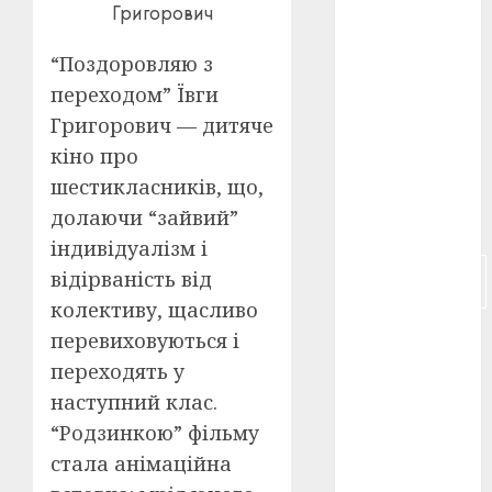
Григорович
російсько-
японська
“Поздоровляю з
війна
(4)
переходом” Ївги
Григорович — дитяче
українська
анімація
кіно про
(4)
шестикласників, що,
українське
долаючи “зайвий”
кіно
(26)
індивідуалізм і
фестивальне
відірваність від
кіно
(16)
колективу, щасливо
флот
(10)
перевиховуються і
переходять у
флот УНР
наступний клас.
(5)
“Родзинкою” фільму
історичне
стала анімаційна
кіно
(5)