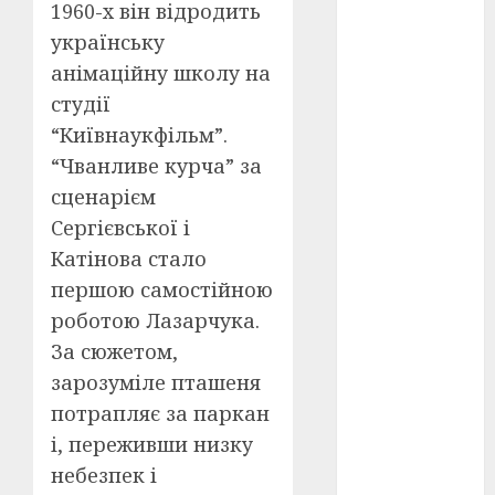
Перша
1960-х він відродить
світова
війна
(3)
українську
анімаційну школу на
Тарас
студії
Шевченко
(5)
“Київнаукфільм”.
“Чванливе курча” за
УНР
(24)
сценарієм
Українська
Сергієвської і
революція
(6)
Катінова стало
першою самостійною
Циндао-
Відень-
роботою Лазарчука.
Київ
(19)
За сюжетом,
зарозуміле пташеня
аналіз
фільму
(3)
потрапляє за паркан
і, переживши низку
анімація
(4)
небезпек і