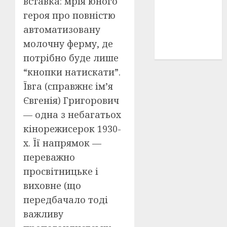
вставка: мрія юного
історичні
героя про повністю
деталі
(3)
автоматизовану
історія
молочну ферму, де
(40)
потрібно буде лише
“кнопки натискати”.
Ївга (справжнє ім’я
Євгенія) Григорович
— одна з небагатьох
кінорежисерок 1930-
х. Її напрямок —
переважно
просвітницьке і
виховне (що
передбачало тоді
важливу