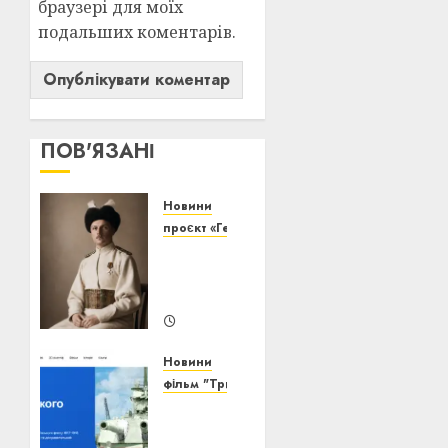
браузері для моїх
подальших коментарів.
ПОВ'ЯЗАНІ
Новини
проєкт «Генерація волі»
Павло
Скоропадський:
еволюція
20/07/2026
0
Новини
фільм "Тризуб Нептуна"
Від
календаря