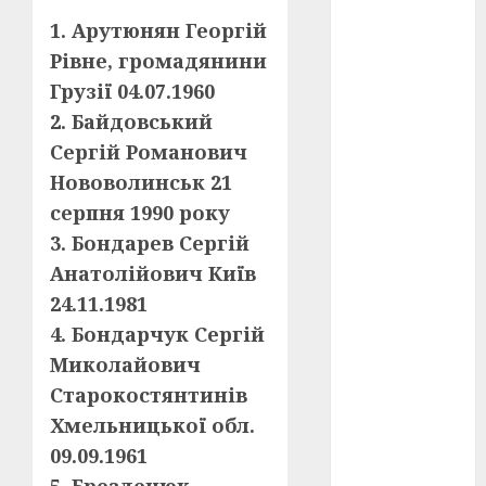
1. Арутюнян Георгій
оскар
(7)
Рівне, громадянини
Грузії 04.07.1960
оскар2024
(7)
2. Байдовський
Сергій Романович
переможці
фестивалів
Нововолинськ 21
(4)
серпня 1990 року
пропаганда
3. Бондарев Сергій
в кіно
(3)
Анатолійович Київ
пісні
(9)
24.11.1981
4. Бондарчук Сергій
пісні
Миколайович
Української
революції
Старокостянтинів
(4)
Хмельницької обл.
російсько-
09.09.1961
українська
війна
(49)