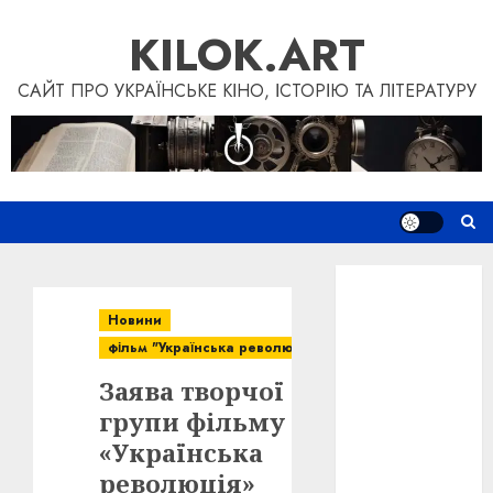
Skip
KILOK.ART
to
content
САЙТ ПРО УКРАЇНСЬКЕ КІНО, ІСТОРІЮ ТА ЛІТЕРАТУРУ
Новини
Книги
Новини
Фільми
фільм "Українська революція"
Блог
Заява творчої
“Кіновізія”
Дослідження
групи фільму
Інші проєкти
«Українська
Допомогти
революція»