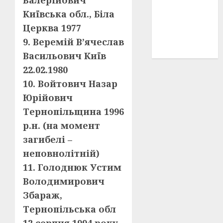
Валерійович
історичні
Київська обл., Біла
деталі
(3)
Церква 1977
історія
9. Веремій В’ячеслав
(40)
Васильович Київ
22.02.1980
10. Войтович Назар
Юрійович
Тернопільщина 1996
р.н. (на момент
загибелі –
неповнолітній)
11. Голоднюк Устим
Володимирович
Збараж,
Тернопільська обл