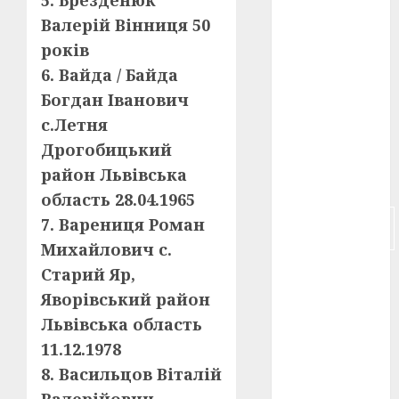
5. Брезденюк
Валерій Вінниця 50
російсько-
японська
років
війна
(4)
6. Вайда / Байда
Богдан Іванович
українська
анімація
с.Летня
(4)
Дрогобицький
українське
район Львівська
кіно
(26)
область 28.04.1965
фестивальне
7. Варениця Роман
кіно
(16)
Михайлович с.
флот
(10)
Старий Яр,
Яворівський район
флот УНР
Львівська область
(5)
11.12.1978
історичне
8. Васильцов Віталій
кіно
(5)