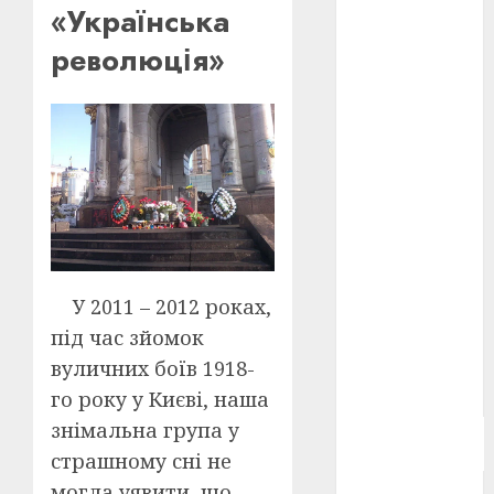
«Українська
Берлінале
2026
(5)
революція»
День
захисників
і
захисниць
України
(4)
Довженко
(4)
Друга
світова
війна
(5)
У 2011 – 2012 роках,
під час зйомок
Журнал
вуличних боїв 1918-
"Кіно-
Театр"
(3)
го року у Києві, наша
знімальна група у
Параджанов
(4)
страшному сні не
могла уявити, що