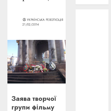
проєкту!
3D
(6)
УКРАЇНСЬКА РЕВОЛЮЦІЯ
21/02/2014
29 квітня
1918
(3)
1918
(6)
1919
(3)
2022
(22)
2023
(3)
Ірина
Правило
(3)
Заява творчої
Берлінале
групи фільму
(6)