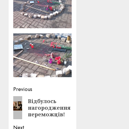
Post
Previous
navigation
Previous
Відбулось
нагородження
post:
переможців!
Next