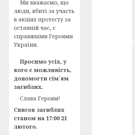
Ми вважаємо, що
воєнне
кіно
(3)
люди, вбиті за участь
в акціях протесту за
голодомор
останній час, є
(3)
справжніми Героями
документальн
України.
кіно
(5)
календар
Просимо усіх, у
(11)
кого є можливість,
книжковий
допомогти сім`ям
огляд
(3)
загиблих.
кіно про
Слава Героям!
війну
(3)
Список загиблих
лауреати
(4)
станом на 17:00 21
лютого.
номінанти
(3)