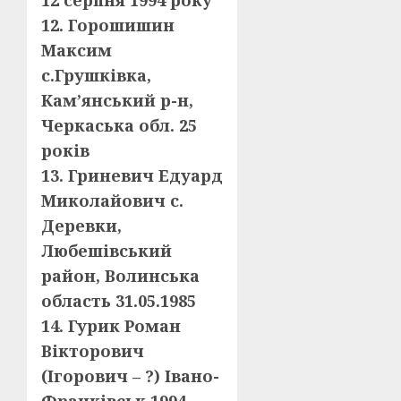
12 серпня 1994 року
12. Горошишин
Максим
с.Грушківка,
Кам’янський р-н,
Черкаська обл. 25
років
13. Гриневич Едуард
Миколайович с.
Деревки,
Любешівський
район, Волинська
область 31.05.1985
14. Гурик Роман
Вікторович
(Ігорович – ?) Івано-