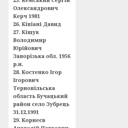
25. Кемський Сергій
Олександрович
Керч 1981
26. Кіпіані Давид
27. Кіщук
Володимир
Юрійович
Запорізька обл. 1956
р.н.
28. Костенко Ігор
Ігорович
Тернопільська
область Бучацький
район село Зубрець
31.12.1991
29. Корнеєв