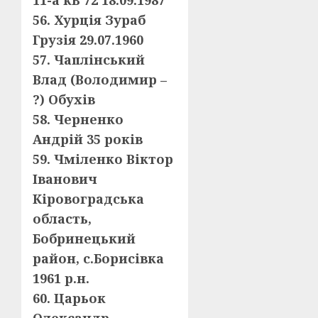
11-а кВ 72 18.09.1987
56. Хурція Зураб
Грузія 29.07.1960
57. Чаплінський
Влад (Володимир –
?) Обухів
58. Черненко
Андрій 35 років
59. Чміленко Віктор
Іванович
Кіровоградська
область,
Бобринецький
район, с.Борисівка
1961 р.н.
60. Царьок