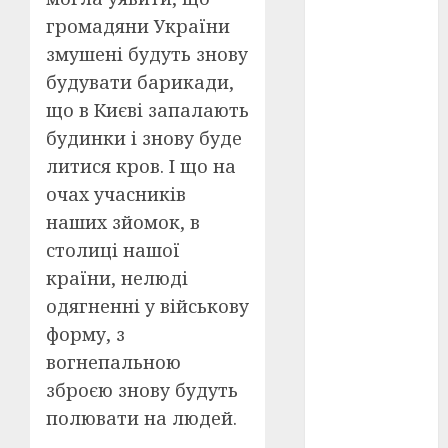
Перша
світова
громадяни України
війна
(3)
змушені будуть знову
Тарас
будувати барикади,
Шевченко
що в Києві запалають
(5)
будинки і знову буде
УНР
(24)
литися кров. І що на
очах учасників
Українська
революція
наших зйомок, в
(6)
столиці нашої
Циндао-
країни, нелюді
Відень-
Київ
(19)
одягненні у військову
форму, з
аналіз
вогнепальною
фільму
(3)
зброєю знову будуть
анімація
полювати на людей.
(4)