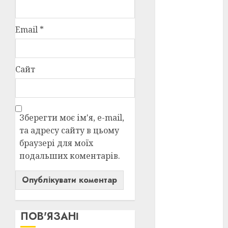
оскар
(7)
Email
*
оскар2024
(7)
Сайт
переможці
фестивалів
(4)
пропаганда
Зберегти моє ім'я, e-mail,
в кіно
(3)
та адресу сайту в цьому
пісні
(9)
браузері для моїх
подальших коментарів.
пісні
Української
революції
(4)
російсько-
ПОВ'ЯЗАНІ
українська
війна
(49)