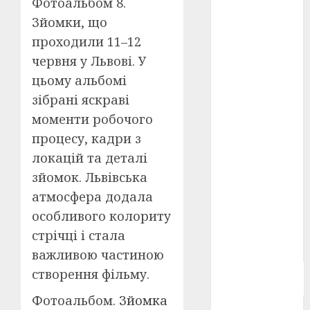
Фотоальбом 8.
Берлінале
Зйомки, що
2026
(5)
проходили 11–12
День
червня у Львові. У
захисників
і
цьому альбомі
захисниць
України
(4)
зібрані яскраві
моменти робочого
Довженко
процесу, кадри з
(4)
локацій та деталі
Друга
зйомок. Львівська
світова
війна
(5)
атмосфера додала
особливого колориту
Журнал
"Кіно-
стрічці і стала
Театр"
(3)
важливою частиною
Параджанов
створення фільму.
(4)
Фотоальбом.
Зйомка