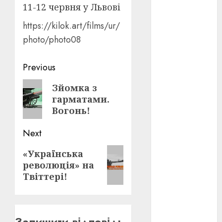
Перша
11-12 червня у Львові
світова
війна
(3)
https://kilok.art/films/ur/
photo/photo08
Тарас
Шевченко
(5)
Post
Previous
УНР
(24)
navigation
Previous
Зйомка з
Українська
гарматами.
post:
революція
Вогонь!
(6)
Next
Циндао-
Відень-
Next
Київ
(19)
«Українська
революція» на
post:
аналіз
Твіттері!
фільму
(3)
анімація
(4)
Залишити відповідь