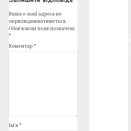
воєнне
кіно
(3)
Ваша e-mail адреса не
оприлюднюватиметься.
голодомор
(3)
Обов’язкові поля позначені
*
документальн
кіно
(5)
Коментар
*
календар
(11)
книжковий
огляд
(3)
кіно про
війну
(3)
лауреати
(4)
Ім'я
*
номінанти
(3)