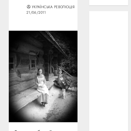
проєкту!
УКРАЇНСЬКА РЕВОЛЮЦІЯ
21/06/2011
3D
(6)
29 квітня
1918
(3)
1918
(6)
1919
(3)
2022
(22)
2023
(3)
Ірина
Правило
(3)
Берлінале
(6)