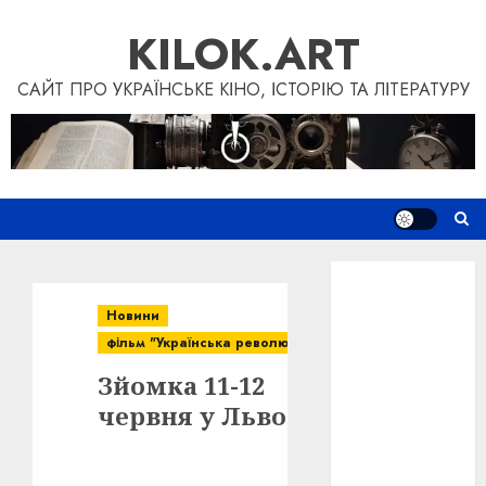
Skip
KILOK.ART
to
content
САЙТ ПРО УКРАЇНСЬКЕ КІНО, ІСТОРІЮ ТА ЛІТЕРАТУРУ
Новини
Книги
Новини
Фільми
фільм "Українська революція"
Блог
Зйомка 11-12
“Кіновізія”
Дослідження
червня у Львові
Інші проєкти
Допомогти