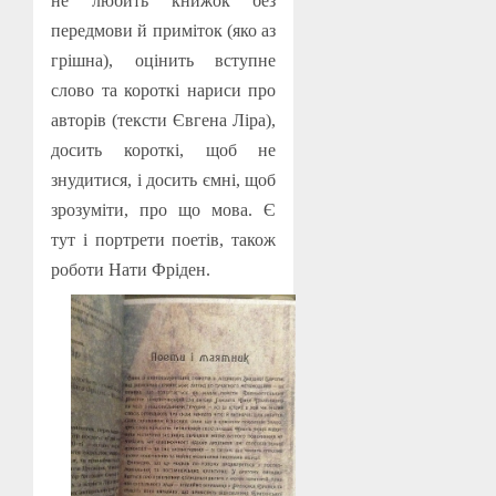
не любить книжок без
передмови й приміток (яко аз
грішна), оцінить вступне
слово та короткі нариси про
авторів (тексти Євгена Ліра),
досить короткі, щоб не
знудитися, і досить ємні, щоб
зрозуміти, про що мова. Є
тут і портрети поетів, також
роботи Нати Фріден.