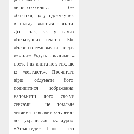
дешифрування… без
обіцянки, що у підсумку все
в ньому вдасться зчитати.
Десь так, як у самих
літературних текстах. Білі
літери на темному тлі не для
кожного будуть зручними –
проте і ця книга не з тих, що
їх «ковтають». Прочитати
вірш, обдумати його,
подивитися зображення,
наповнити його своїми
сенсами – це повільне
читання, повільне занурення
до української культурної
«Атлантиди». І ще – тут