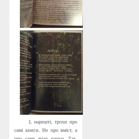
І, нарешті, трохи про
самі книги. Не про вміст, а
про саме
тіло
книги. Так,