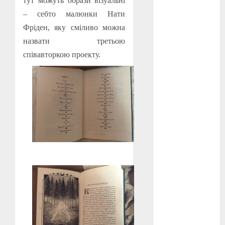
тут можуть образи візуальні
– себто малюнки Нати
оскар
(7)
Фріден, яку сміливо можна
назвати третьою
оскар2024
(7)
співавторкою проекту.
переможці
фестивалів
(4)
пропаганда
в кіно
(3)
пісні
(9)
пісні
Української
революції
(4)
російсько-
українська
війна
(49)