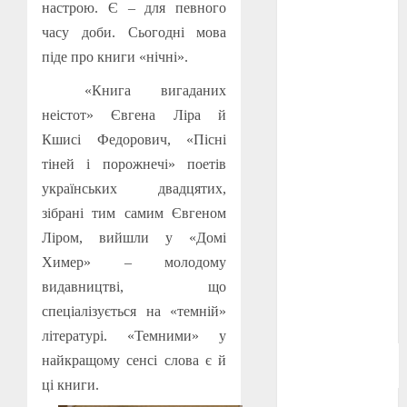
настрою. Є – для певного
Берлінале
2026
(5)
часу доби. Сьогодні мова
піде про книги «нічні».
День
захисників
«Книга вигаданих
і
захисниць
неістот» Євгена Ліра й
України
(4)
Кшисі Федорович, «Пісні
тіней і порожнечі» поетів
Довженко
(4)
українських двадцятих,
зібрані тим самим Євгеном
Друга
світова
Ліром, вийшли у «Домі
війна
(5)
Химер» – молодому
видавництві, що
Журнал
"Кіно-
спеціалізується на «темній»
Театр"
(3)
літературі. «Темними» у
Параджанов
найкращому сенсі слова є й
(4)
ці книги.