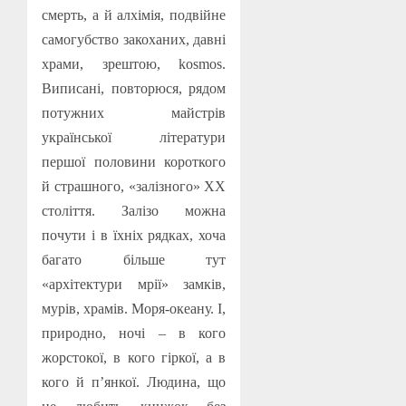
смерть, а й алхімія, подвійне
самогубство закоханих, давні
храми, зрештою,
kosmos
.
Виписані, повторюся, рядом
потужних майстрів
української літератури
першої половини короткого
й страшного, «залізного» ХХ
століття. Залізо можна
почути і в їхніх рядках, хоча
багато більше тут
«архітектури мрії» замків,
мурів, храмів. Моря-океану. І,
природно, ночі – в кого
жорстокої, в кого гіркої, а в
кого й п’янкої. Людина, що