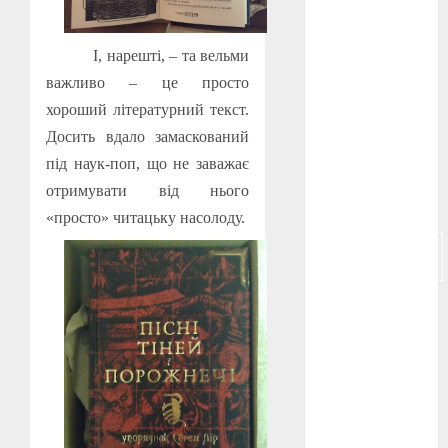
російсько-
японська
І, нарешті, – та вельми
війна
(4)
важливо – це просто
хороший літературний текст.
українська
анімація
Досить вдало замаскований
(4)
під наук-поп, що не заважає
українське
отримувати від нього
кіно
(26)
«просто» читацьку насолоду.
фестивальне
кіно
(16)
флот
(10)
флот УНР
(5)
історичне
кіно
(5)