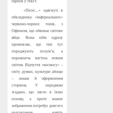
пірнув у текст.
«Пісні…» одягнуті в
обкладинку «інфернальних»
червоно-чорних тонів, з
Офіоном, що обвиває світове
яйце. Вона ніби одразу
промовляє, що тіні тут
породжують полум’я, а
порожнеча вагітна новим
світом. Відчуття «космосу» –
світу думки, культури абощо
– лишає й оформлення
сторінок. У передмові
згадано, що лягло в їхню
основу, а проте кожне
зображення потребує довгого
розглядання, навіть