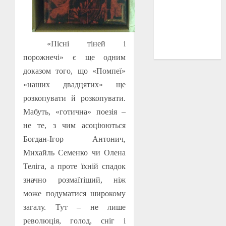
історичні
деталі
(3)
історія
«Пісні тіней і
(40)
порожнечі» є ще одним
доказом того, що «Помпеї»
«наших двадцятих» ще
розкопувати й розкопувати.
Мабуть, «готична» поезія –
не те, з чим асоціюються
Богдан-Ігор Антонич,
Михайль Семенко чи Олена
Теліга, а проте їхній спадок
значно розмаїтіший, ніж
може подуматися широкому
загалу. Тут – не лише
революція, голод, сніг і