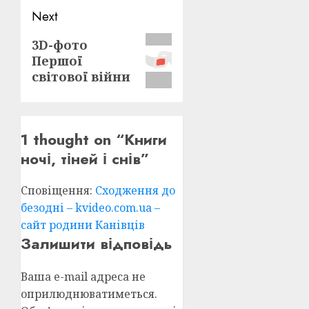
Next
Next
3D-фото
Першої
post:
світової війни
1 thought on “
Книги
ночі, тіней і снів
”
Сповіщення:
Сходження до
безодні – kvideo.com.ua –
сайт родини Канівців
Залишити відповідь
Ваша e-mail адреса не
оприлюднюватиметься.