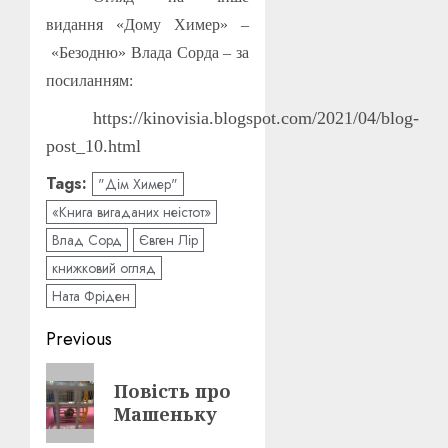
видання
«Дому Химер»
–
«Безодню» Влада Сорда
–
за
посиланням:
https://kinovisia.blogspot.com/2021/04/blog-
post_10.html
Tags:
"Дім Химер"
«Книга вигаданих неістот»
Влад Сорд
Євген Лір
книжковий огляд
Ната Фріден
Post
Previous
navigation
Previous
Повість про
post:
Машеньку