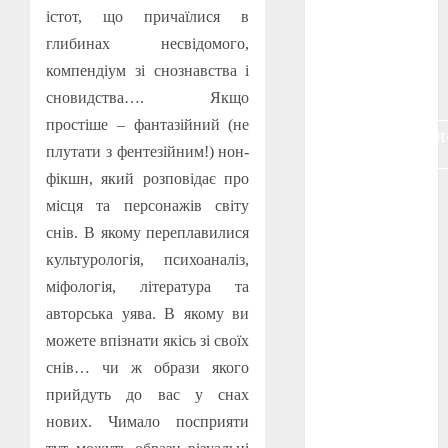
воєнне
істот, що причаїлися в
кіно
(3)
глибинах несвідомого,
компендіум зі снознавства і
голодомор
(3)
сновидства…. Якщо
простіше – фантазійний (не
документальн
кіно
(5)
плутати з фентезійним!) нон-
фікшн, який розповідає про
календар
місця та персонажів світу
(11)
снів. В якому переплавилися
книжковий
культурологія, психоаналіз,
огляд
(3)
міфологія, література та
кіно про
авторська уява. В якому ви
війну
(3)
можете впізнати якісь зі своїх
снів… чи ж образи якого
лауреати
(4)
прийдуть до вас у снах
нових. Чимало посприяти
номінанти
(3)