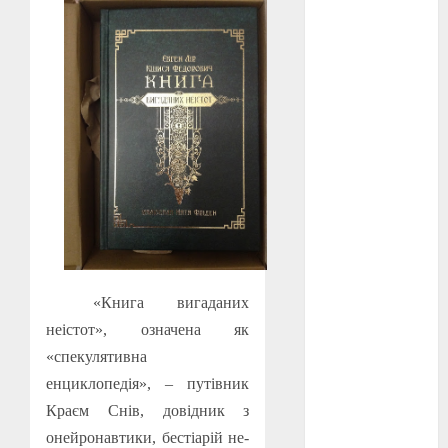
Перша
світова
війна
(3)
Тарас
Шевченко
(5)
УНР
(24)
Українська
революція
(6)
Циндао-
Відень-
«Книга вигаданих
Київ
(19)
неістот», означена як
аналіз
«спекулятивна
фільму
(3)
енциклопедія», – путівник
анімація
Краєм Снів, довідник з
(4)
онейронавтики, бестіарій не-