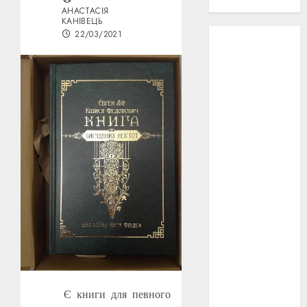
проєкту!
АНАСТАСІЯ
КАНІВЕЦЬ
22/03/2021
3D
(6)
29 квітня
1918
(3)
1918
(6)
1919
(3)
2022
(22)
2023
(3)
Ірина
Правило
(3)
Берлінале
(6)
Є книги для певного