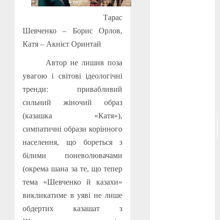
Тарас
російсько-
японська
Шевченко
–
Борис Орлов,
війна
(4)
Катя
– Акнієт Оринтай
українська
Автор не лишив поза
анімація
(4)
увагою і світові ідеологічні
тренди: привабливий
українське
кіно
(26)
сильний жіночий образ
(казашка «Катя»),
фестивальне
кіно
(16)
симпатичні образи корінного
населення, що бореться з
флот
(10)
білими поневолювачами
(окрема шана за те, що тепер
флот УНР
(5)
тема «Шевченко й казахи»
викликатиме в уяві не лише
історичне
кіно
(5)
обдертих казашат з