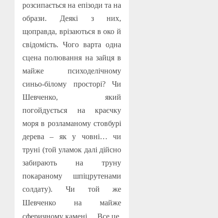
розсипається на епізоди та на
образи. Деякі з них,
щоправда, врізаються в око й
свідомість. Чого варта одна
сцена полювання на зайця в
майже психоделічному
синьо-білому просторі? Чи
Шевченко, який
погойдується на краєчку
моря в розламаному стовбурі
дерева – як у човні… чи
труні (той уламок далі дійсно
забирають на труну
покараному шпіцрутенами
со
лдату). Чи той же
Шевченко на майже
сферичному камені… Все це,