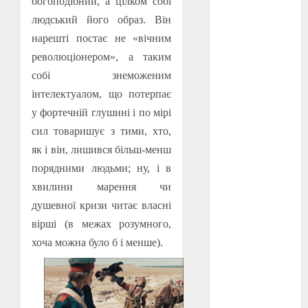
богоподібний, а цілком собі
людський його образ. Він
оскар
(7)
нарешті постає не «вічним
оскар2024
революціонером», а таким
(7)
собі знеможеним
інтелектуалом, що потерпає
переможці
фестивалів
у фортечній глушині і по мірі
(4)
сил товаришує з тими, хто,
пропаганда
як і він, лишився більш-менш
в кіно
(3)
порядними людьми; ну, і в
хвилини марення чи
пісні
(9)
душевної кризи читає власні
пісні
вірші (в межах розумного,
Української
революції
хоча можна було б і менше).
(4)
російсько-
українська
війна
(49)