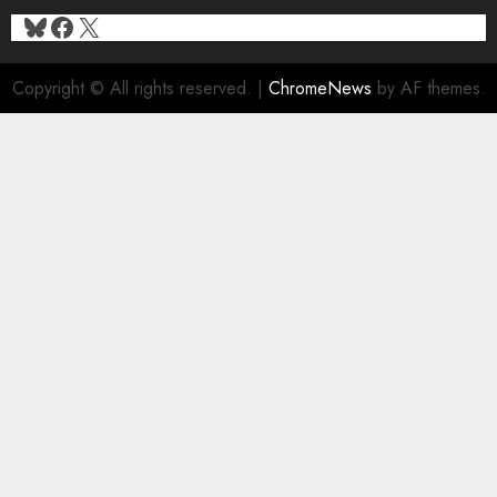
0
Bluesky
Facebook
X
Copyright © All rights reserved.
|
ChromeNews
by AF themes.