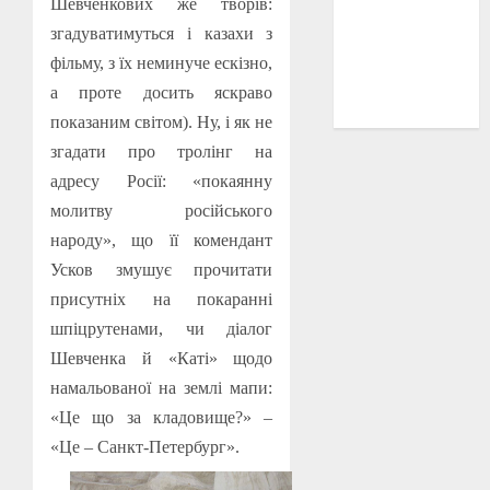
Шевченкових же творів:
історичні
згадуватимуться і казахи з
деталі
(3)
фільму, з їх неминуче ескізно,
історія
а проте досить яскраво
(40)
показаним світом). Ну, і як не
згадати про тролінг на
адресу Росії: «покаянну
молитву російського
народу», що її комендант
Усков змушує прочитати
присутніх на покаранні
шпіцрутенами, чи діалог
Шевченка й «Каті» щодо
намальованої на землі мапи:
«Це що за кладовище?» –
«Це – Санкт-Петербург».