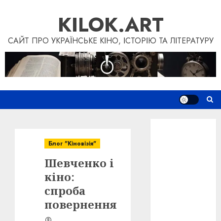
Skip
KILOK.ART
to
content
САЙТ ПРО УКРАЇНСЬКЕ КІНО, ІСТОРІЮ ТА ЛІТЕРАТУРУ
Новини
Книги
Блог "Кіновізія"
Фільми
Шевченко і
Блог
“Кіновізія”
кіно:
Дослідження
спроба
Інші проєкти
повернення
Допомогти