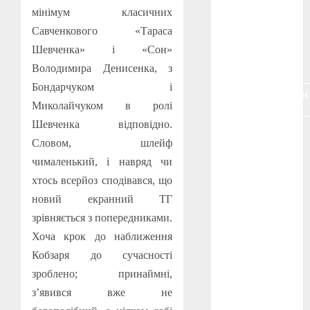
воєнне
мінімум класичних
кіно
(3)
Савченкового «Тараса
Шевченка» і «Сон»
голодомор
(3)
Володимира Денисенка, з
Бондарчуком і
документальн
кіно
(5)
Миколайчуком в ролі
Шевченка відповідно.
календар
Словом, шлейф
(11)
чималенький, і навряд чи
книжковий
хтось всерйоз сподівався, що
огляд
(3)
новий екранний ТГ
кіно про
зрівняється з попередниками.
війну
(3)
Хоча крок до наближення
Кобзаря до сучасності
лауреати
(4)
зроблено; принаймні,
з’явився вже не
номінанти
(3)