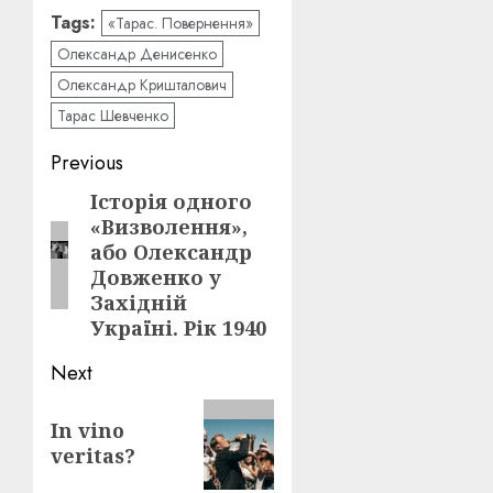
Tags:
«Тарас. Повернення»
Олександр Денисенко
Олександр Кришталович
Тарас Шевченко
Post
Previous
navigation
Історія одного
Previous
«Визволення»,
post:
або Олександр
Довженко у
Західній
Україні. Рік 1940
Next
Next
In vino
post:
veritas?