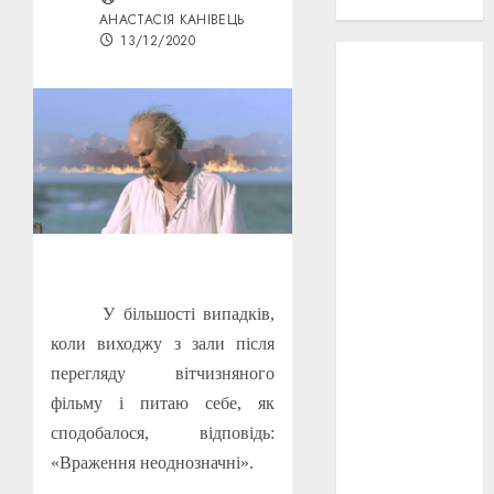
проєкту!
АНАСТАСІЯ КАНІВЕЦЬ
13/12/2020
3D
(6)
29 квітня
1918
(3)
1918
(6)
1919
(3)
2022
(22)
У більшості випадків,
2023
(3)
коли виходжу з зали після
Ірина
перегляду вітчизняного
Правило
(3)
фільму і питаю себе, як
сподобалося, відповідь:
Берлінале
«Враження неоднозначні».
(6)