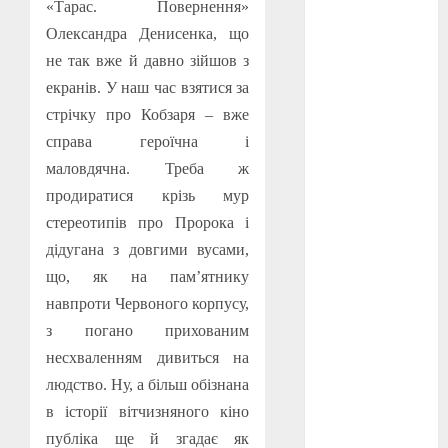
Перша
«Тарас. Повернення»
світова
Олександра Денисенка, що
війна
(3)
не так вже й давно зійшов з
Тарас
екранів. У наш час взятися за
Шевченко
(5)
стрічку про Кобзаря – вже
справа героїчна і
УНР
(24)
маловдячна. Треба ж
Українська
продиратися крізь мур
революція
стереотипів про Пророка і
(6)
дідугана з довгими вусами,
Циндао-
що, як на пам’ятнику
Відень-
Київ
(19)
навпроти Червоного корпусу,
з погано прихованим
аналіз
несхваленням дивиться на
фільму
(3)
людство. Ну, а більш обізнана
анімація
в історії вітчизняного кіно
(4)
публіка ще й згадає як