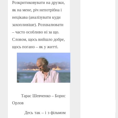
Розкритиковувати на друзки,
Берлінале
2026
(5)
як на мене, річ непотрібна і
нецікава (аналізувати куди
День
захисників
захопливіше). Розхвалювати
і
– часто особливо ні за що.
захисниць
України
(4)
Словом, щось вийшло добре,
щось погано – як у житті.
Довженко
(4)
Друга
світова
війна
(5)
Журнал
"Кіно-
Театр"
(3)
Тарас Шевченко
–
Борис
Орлов
Параджанов
(4)
Десь так – і з фільмом