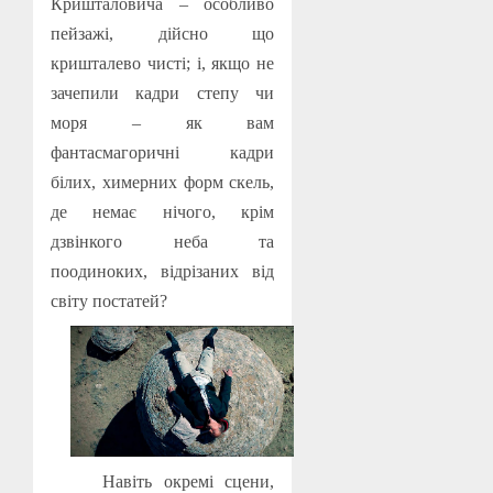
Кришталовича – особливо
пейзажі, дійсно що
кришталево чисті; і, якщо не
зачепили кадри степу чи
моря – як вам
фантасмагоричні кадри
білих, химерних форм скель,
де немає нічого, крім
дзвінкого неба та
поодиноких, відрізаних від
світу постатей?
Навіть окремі сцени,