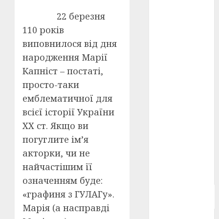
Берлінале
22 березня
2026
(5)
110 років
День
виповнилося від дня
захисників
і
народження Марії
захисниць
України
(4)
Капніст – постаті,
просто-таки
Довженко
емблематичної для
(4)
всієї історії України
Друга
ХХ ст. Якщо ви
світова
війна
(5)
погуглите ім’я
акторки, чи не
Журнал
"Кіно-
найчастішим її
Театр"
(3)
означенням буде:
Параджанов
«графиня з ГУЛАГу».
(4)
Марія (а насправді