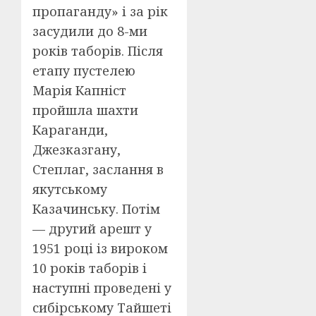
пропаганду» і за рік
засудили до 8-ми
років таборів. Після
етапу пустелею
Марія Капніст
пройшла шахти
Караганди,
Джезказгану,
Степлаг, заслання в
якутському
Казачинську. Потім
— другий арешт у
1951 році із вироком
10 років таборів і
наступні проведені у
сибірському Тайшеті