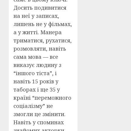
Досить подивитися
на неї у записах,
лишень не у фільмах,
а у житті. Манера
триматися, рухатися,
розмовляти, навіть
сама мова — все
виказує людину з
“іншого тіста”, і
навіть 15 років у
таборах і ще 35 у
країні “переможного
соціалізму” не
змогли це змінити.
Навіть у споминах
знайомих акторки