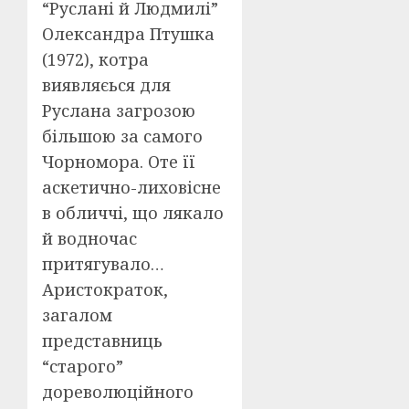
“Руслані й Людмилі”
Олександра Птушка
(1972), котра
виявляєься для
Руслана загрозою
більшою за самого
Чорномора. Оте її
аскетично-лиховісне
в обличчі, що лякало
й водночас
притягувало…
Аристократок,
загалом
представниць
“старого”
дореволюційного