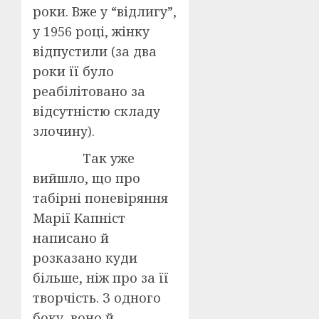
роки. Вже у “відлигу”,
у 1956 році, жінку
відпустили (за два
роки її було
реабілітовано за
відсутністю складу
злочину).
Так уже
вийшло, що про
табірні поневіряння
Марії Капніст
написано й
розказано куди
більше, ніж про за її
творчість. З одного
боку, воно й