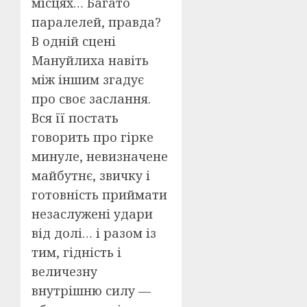
місцях… Багато
паралелей, правда?
В одній сцені
Мануйлиха навіть
між іншим згадує
про своє заслання.
Вся її постать
говорить про гірке
минуле, невизначене
майбутнє, звичку і
готовність приймати
незаслужені удари
від долі… і разом із
тим, гідність і
величезну
внутрішню силу —