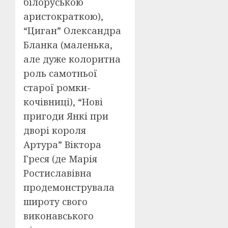
білоруською
аристократкою),
“Циган” Олександра
Бланка (маленька,
але дуже колоритна
роль самотньої
старої ромки-
кочівниці), “Нові
пригоди Янкі при
дворі короля
Артура” Віктора
Греся (де Марія
Ростиславівна
продемонструвала
широту свого
виконавського