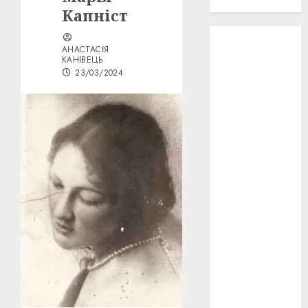
проєкту!
Капніст
3D
(6)
АНАСТАСІЯ
КАНІВЕЦЬ
29 квітня
23/03/2024
1918
(3)
1918
(6)
1919
(3)
2022
(22)
2023
(3)
Ірина
Правило
(3)
Берлінале
(6)