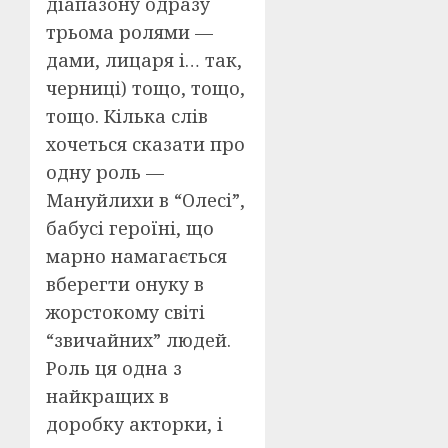
діапазону одразу
трьома ролями —
дами, лицаря і… так,
черниці) тощо, тощо,
тощо. Кілька слів
хочеться сказати про
одну роль —
Мануйлихи в “Олесі”,
бабусі героїні, що
марно намагається
вберегти онуку в
жорстокому світі
“звичайних” людей.
Роль ця одна з
найкращих в
доробку акторки, і