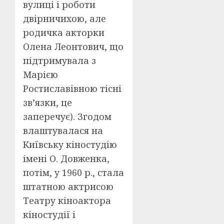
вулиці і роботи
двірничихою, але
родичка акторки
Олена Леонтович, що
підтримувала з
Марією
Ростиславівною тісні
зв’язки, це
заперечує). Згодом
влаштувалася на
Київську кіностудію
імені О. Довженка,
потім, у 1960 р., стала
штатною актрисою
Театру кіноактора
кіностудії і