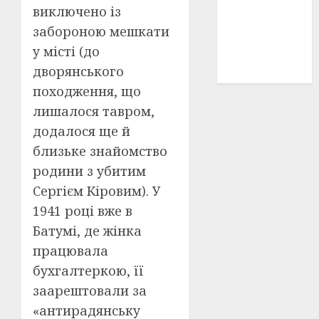
виключено із
історичні
деталі
(3)
забороною мешкати
у місті (до
історія
(40)
дворянського
походження, що
лишалося тавром,
додалося ще й
близьке знайомство
родини з убитим
Сергієм Кіровим). У
1941 році вже в
Батумі, де жінка
працювала
бухгалтеркою, її
заарештовали за
«антирадянську