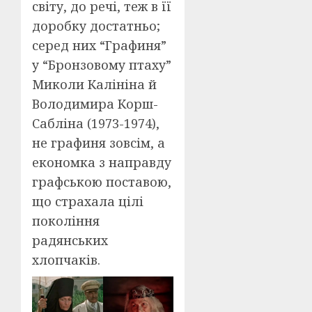
світу, до речі, теж в її
доробку достатньо;
серед них “Графиня”
у “Бронзовому птаху”
Миколи Калініна й
Володимира Корш-
Сабліна (1973-1974),
не графиня зовсім, а
економка з направду
графською поставою,
що страхала цілі
покоління
радянських
хлопчаків.