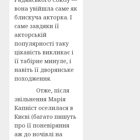
вона увійшла саме як
блискуча акторка. І
саме завдяки її
акторській
популярності таку
цікавість викликає і
її табірне минуле, і
навіть її дворянське
походження.
Отже, після
звільнення Марія
Капніст оселилася в
Києві (багато пишуть
про її поневіряння
аж до ночівлі на