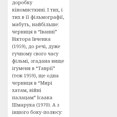
доробку
кіномисткині. І тих, і
тих в її фільмографії,
мабуть, найбільше:
черниця в “Іванні”
Віктора Івченка
(1959), до речі, дуже
гучному свого часу
фільмі, згадана вище
ігуменя в “Таврії”
(теж 1959), ще одна
черниця в “Мирі
хатам, війні
палацам” Ісаака
Шмарука (1970). А з
іншого боку-полюсу: