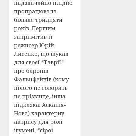
надзвичайно плідно
пропрацювала
більше тридцяти
років. Першим
запримітив її
режисер Юрій
Лисенко, що шукав
для своєї “Таврії”
про баронів
Фальцфейнів (кому
нічого не говорить
це прізвище, інша
підказка: Асканія-
Нова) характерну
актрису для ролі
ігумені, “сірої