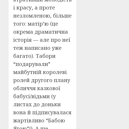
і красу, а проте
незломленою, більше
того: матір’ю (це
окрема драматична
історія — але про неї
теж написано уже
багато). Табори
“подарували”
майбутній королеві
ролей другого плану
обличчя казкової
бабусі/відьми (у
листах до доньки
вона й підписувалася
жартівливо “Бабою
Ягою”!). А ще —