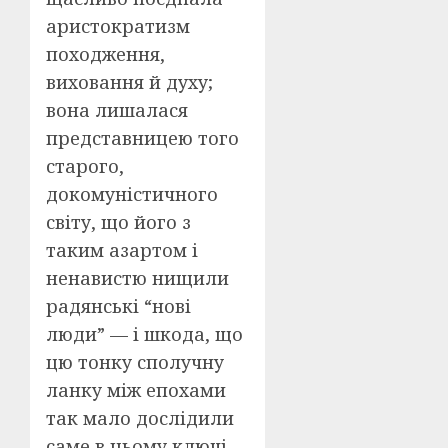
аристократизм
походження,
виховання й духу;
вона лишалася
представницею того
старого,
докомуністичного
світу, що його з
таким азартом і
ненавистю нищили
радянські “нові
люди” — і шкода, що
цю тонку сполучну
ланку між епохами
так мало дослідили
саме в цьому ключі.