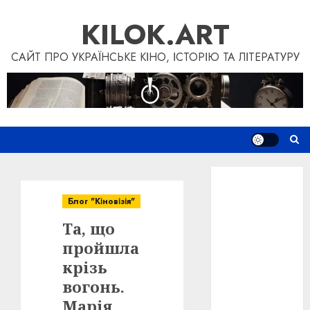
Skip
KILOK.ART
to
content
САЙТ ПРО УКРАЇНСЬКЕ КІНО, ІСТОРІЮ ТА ЛІТЕРАТУРУ
Новини
Книги
Блог "Кіновізія"
Фільми
Та, що
Блог
“Кіновізія”
пройшла
Дослідження
крізь
Інші проєкти
вогонь.
Допомогти
Марія