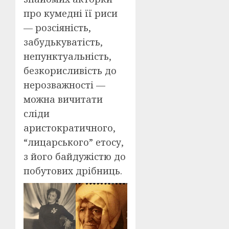
про кумедні її риси
— розсіяність,
забудькуватість,
непунктуальність,
безкорисливість до
нерозважності —
можна вичитати
сліди
аристократичного,
“лицарського” етосу,
з його байдужістю до
побутових дрібниць.