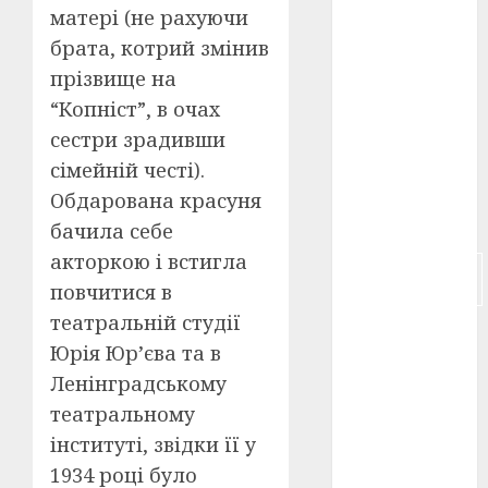
матері (не рахуючи
російсько-
брата, котрий змінив
японська
прізвище на
війна
(4)
“Копніст”, в очах
українська
сестри зрадивши
анімація
(4)
сімейній честі).
Обдарована красуня
українське
кіно
(26)
бачила себе
акторкою і встигла
фестивальне
кіно
(16)
повчитися в
театральній студії
флот
(10)
Юрія Юр’єва та в
флот УНР
Ленінградському
(5)
театральному
інституті, звідки її у
історичне
кіно
(5)
1934 році було