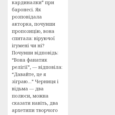
кардиналки” при
баронесі. Як
розповідала
акторка, почувши
пропозицію, вона
спитала: віруючої
ігумені чи ні?
Почувши відповідь:
“Вона фанатик
релігії”, — відповіла:
“Давайте, це я
зіграю…” Черниця і
відьма — два
полюси, можна
сказати навіть, два
архетипи творчого