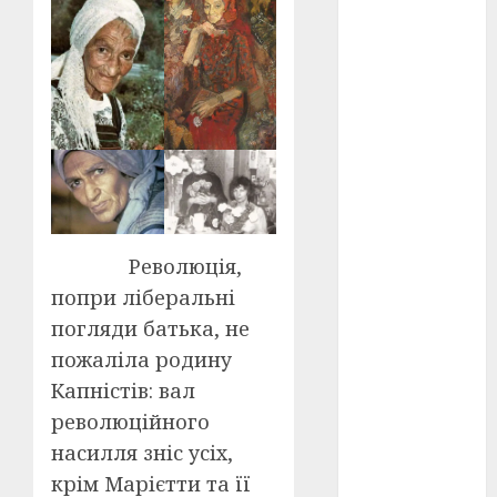
оскар
(7)
оскар2024
(7)
переможці
фестивалів
(4)
пропаганда
в кіно
(3)
Революція,
попри ліберальні
пісні
(9)
погляди батька, не
пісні
пожаліла родину
Української
Капністів: вал
революції
(4)
революційного
насилля зніс усіх,
російсько-
українська
крім Марієтти та її
війна
(49)