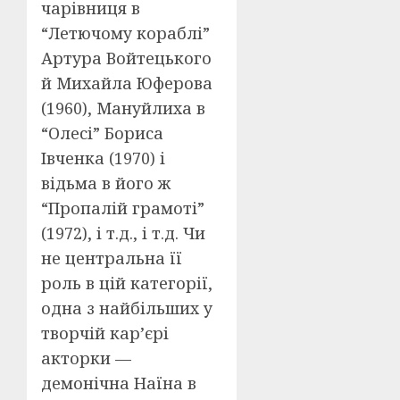
чарівниця в
“Летючому кораблі”
Артура Войтецького
й Михайла Юферова
(1960), Мануйлиха в
“Олесі” Бориса
Івченка (1970) і
відьма в його ж
“Пропалій грамоті”
(1972), і т.д., і т.д. Чи
не центральна її
роль в цій категорії,
одна з найбільших у
творчій кар’єрі
акторки —
демонічна Наїна в