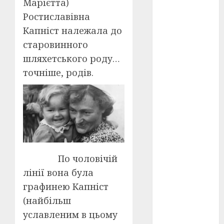
Марієтта)
Перша
світова
Ростиславівна
війна
(3)
Капніст належала до
Тарас
старовинного
Шевченко
(5)
шляхетського роду…
точніше, родів.
УНР
(24)
Українська
революція
(6)
Циндао-
Відень-
Київ
(19)
По чоловічій
лінії вона була
аналіз
фільму
(3)
графинею Капніст
(найбільш
анімація
(4)
уславленим в цьому