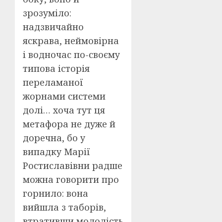
зрозуміло:
надзвичайно
яскрава, неймовірна
і водночас по-своєму
типова історія
переламаної
жорнами системи
долі… хоча тут ця
метафора не дуже й
доречна, бо у
випадку Марії
Ростиславівни радше
можна говорити про
горнило: вона
вийшла з таборів,
втративши молодість