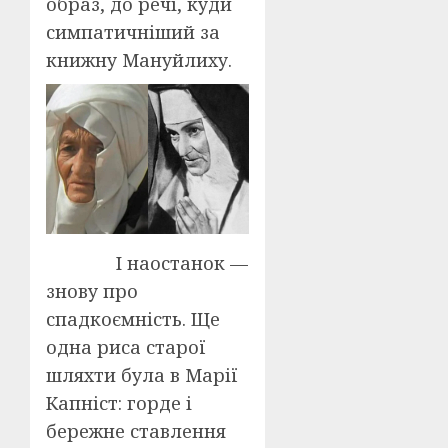
образ, до речі, куди
симпатичніший за
книжну Мануйлиху.
І наостанок —
знову про
спадкоємність. Ще
одна риса старої
шляхти була в Марії
Капніст: горде і
бережне ставлення