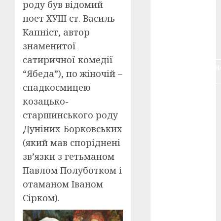
роду був відомий
воєнне
кіно
(3)
поет ХУІІІ ст. Василь
Капніст, автор
голодомор
знаменитої
(3)
сатиричної комедії
документальн
“Ябеда”), по жіночій –
кіно
(5)
спадкоємицею
календар
козацько-
(11)
старшинського роду
книжковий
Дуніних-Борковських
огляд
(3)
(який мав споріднені
кіно про
зв’язки з гетьманом
війну
(3)
Павлом Полуботком і
отаманом Іваном
лауреати
(4)
Сірком).
номінанти
(3)