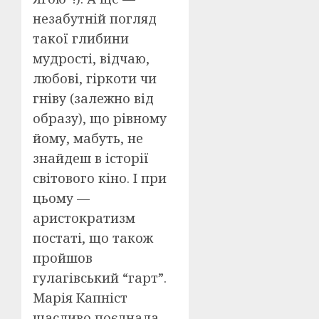
незабутній погляд
такої глибини
мудрості, відчаю,
любові, гіркоти чи
гніву (залежно від
образу), що рівному
йому, мабуть, не
знайдеш в історії
світового кіно. І при
цьому —
аристократизм
постаті, що також
пройшов
гулагівський “гарт”.
Марія Капніст
щасливо поєднала