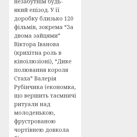
незабутнім будь-
який епізод. У її
доробку близько 120
фільмів, зокрема “За
двома зайцями”
Віктора Іванова
(крихітна роль в
кіноілюзіоні), “Дике
полювання короля
Стаха” Валерія
Рубінчика (економка,
що вершить таємничі
ритуали над
молоденькою,
фрустрованою
чортівнею довкола