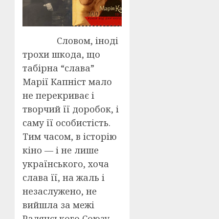
Словом, іноді
трохи шкода, що
табірна “слава”
Марії Капніст мало
не перекриває і
творчий її доробок, і
саму її особистість.
Тим часом, в історію
кіно — і не лише
українського, хоча
слава її, на жаль і
незаслужено, не
вийшла за межі
Радянського Союзу —