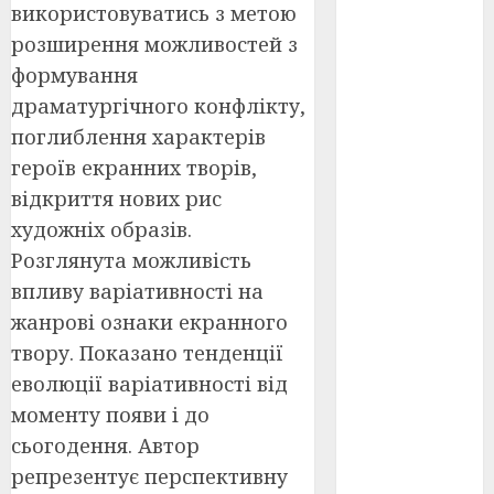
Перша
використовуватись з метою
світова
війна
(3)
розширення можливостей з
формування
Тарас
драматургічного конфлікту,
Шевченко
(5)
поглиблення характерів
героїв екранних творів,
УНР
(24)
відкриття нових рис
Українська
художніх образів.
революція
(6)
Розглянута можливість
впливу варіативності на
Циндао-
Відень-
жанрові ознаки екранного
Київ
(19)
твору. Показано тенденції
еволюції варіативності від
аналіз
фільму
(3)
моменту появи і до
сьогодення. Автор
анімація
(4)
репрезентує перспективну