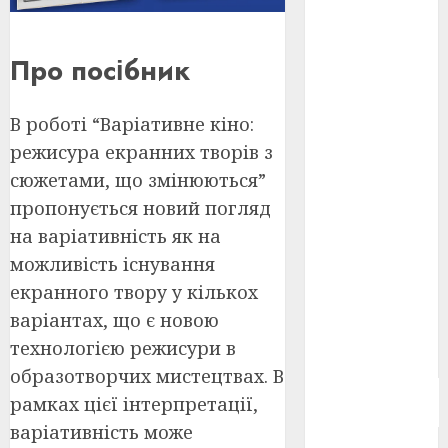
Берлінале
2026
(5)
Про посібник
День
захисників
і
В роботі “Варіативне кіно:
захисниць
України
(4)
режисура екранних творів з
сюжетами, що змінюються”
Довженко
(4)
пропонується новий погляд
на варіативність як на
Друга
світова
можливість існування
війна
(5)
екранного твору у кількох
Журнал
варіантах, що є новою
"Кіно-
технологією режисури в
Театр"
(3)
образотворчих мистецтвах. В
Параджанов
рамках цієї інтерпретації,
(4)
варіативність може