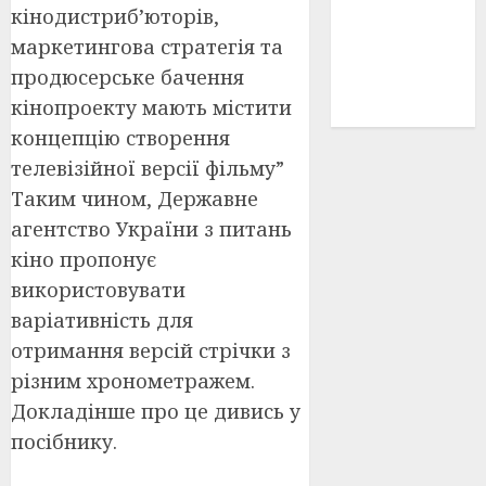
кінодистриб’юторів,
історичні
деталі
(3)
маркетингова стратегія та
продюсерське бачення
історія
(40)
кінопроекту мають містити
концепцію створення
телевізійної версії фільму”
Таким чином, Державне
агентство України з питань
кіно пропонує
використовувати
варіативність для
отримання версій стрічки з
різним хронометражем.
Докладінше про це дивись у
посібнику.