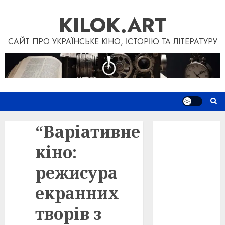
Перейти
KILOK.ART
до
вмісту
САЙТ ПРО УКРАЇНСЬКЕ КІНО, ІСТОРІЮ ТА ЛІТЕРАТУРУ
“Варіативне
Новини
Книги
кіно:
Фільми
Блог
режисура
“Кіновізія”
екранних
Дослідження
Інші проєкти
творів з
Допомогти