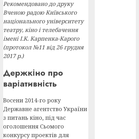
Рекомендовано до друку
Вченою радою Київського
оскар
(7)
національного університету
оскар2024
театру, кіно і телебачення
(7)
імені І.К. Карпенка-Карого
переможці
(протокол №11 від 26 грудня
фестивалів
(4)
2017 р.)
пропаганда
Держкіно про
в кіно
(3)
варіативність
пісні
(9)
пісні
Восени 2014-го року
Української
Державне агентство України
революції
(4)
з питань кіно, під час
оголошення Сьомого
російсько-
українська
конкурсу проектів для
війна
(49)