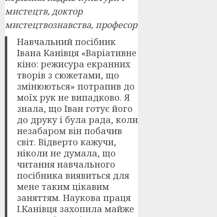
мистецтв, доктор
мистецтвознавства, професор
Навчальний посібник
Івана Канівця «Варіативне
кіно: режисура екранних
творів з сюжетами, що
змінюються» потрапив до
моїх рук не випадково. Я
знала, що Іван готує його
до друку і була рада, коли
незабаром він побачив
світ. Відверто кажучи,
ніколи не думала, що
читання навчального
посібника виявиться для
мене таким цікавим
заняттям. Наукова праця
І.Канівця захопила майже