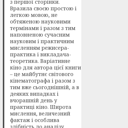
з першої сторінки.
Вразила своєю простою і
легкою мовою, не
обтяженою науковими
термінами і разом з тим
наповненою сучасним
науковим і практичним
мисленням режисера-
практика і викладача-
теоретика. Варіативне
кіно для автора цієї книги
– це майбутнє світового
кінематографа і разом з
тим вже сьогоднішній, а в
деяких випадках і
вчорашній день у
практиці кіно. Широта
мислення, величезний
фактаж і особлива
здібність до аналізу