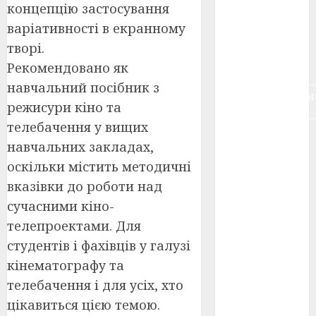
концепцію застосування
воєнне
кіно
(3)
варіативності в екранному
творі.
голодомор
(3)
Рекомендовано як
навчальний посібник з
документальн
режисури кіно та
кіно
(5)
телебачення у вищих
календар
навчальних закладах,
(11)
оскільки містить методичні
книжковий
вказівки до роботи над
огляд
(3)
сучасними кіно-
кіно про
телепроектами. Для
війну
(3)
студентів і фахівців у галузі
лауреати
кінематографу та
(4)
телебачення і для усіх, хто
номінанти
цікавиться цією темою.
(3)