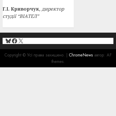
Г.І. Криворчук
,
директор
студії “ВІАТЕЛ”
Bluesky
Facebook
X
Copyright © Усі права захищено.
|
ChromeNews
автор: AF
themes.