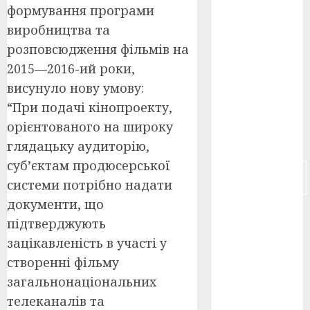
формування програми
російсько-
виробництва та
японська
розповсюдження фільмів на
війна
(4)
2015—2016-ий роки,
українська
висунуло нову умову:
анімація
(4)
“При подачі кінопроекту,
орієнтованого на широку
українське
кіно
(26)
глядацьку аудиторію,
суб’єктам продюсерської
фестивальне
кіно
(16)
системи потрібно надати
документи, що
флот
(10)
підтверджують
зацікавленість в участі у
флот УНР
(5)
створенні фільму
загальнонаціональних
історичне
кіно
(5)
телеканалів та