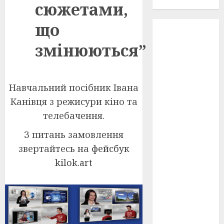
проєкту!
сюжетами,
що
3D
(6)
змінюються”
29 квітня
1918
(3)
1918
(6)
Навчальний посібник Івана
Канівця з режисури кіно та
1919
(3)
телебачення.
2022
(22)
З питань замовлення
2023
(3)
звертайтесь на
фейсбук
kilok.art
Ірина
Правило
(3)
Берлінале
(6)