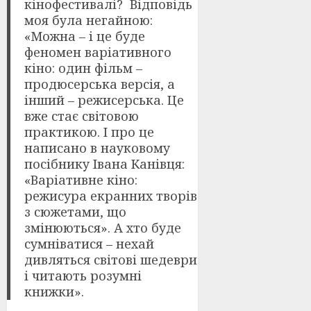
кінофестивалі? Відповідь
моя була негайною:
«Можна – і це буде
феномен варіативного
кіно: один фільм –
продюсерська версія, а
інший – режисерська. Це
вже стає світовою
практикою. І про це
написано в науковому
посібнику Івана Канівця:
«Варіативне кіно:
режисура екранних творів
з сюжетами, що
змінюються». А хто буде
сумніватися – нехай
дивляться світові шедеври
і читають розумні
книжки».