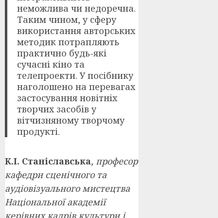
неможлива чи недоречна.
Таким чином, у сферу
використання авторських
методик потрапляють
практично будь-які
сучасні кіно та
телепроекти. У посібнику
наголошено на перевагах
застосування новітніх
творчих засобів у
вітчизняному творчому
продукті.
К.І. Станіславська
,
професор
кафедри сценічного та
аудіовізуального мистецтва
Національної академії
керівних кадрів культури і