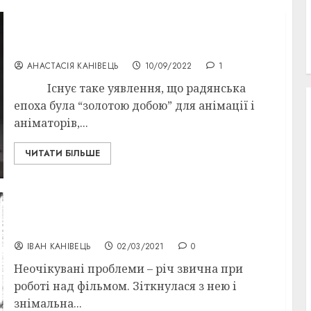
“Радянські мультики” і радянська цензура
в підрадянській Україні
АНАСТАСІЯ КАНІВЕЦЬ
10/09/2022
1
Існує таке уявлення, що радянська
епоха була “золотою добою” для анімації і
аніматорів,...
ЧИТАТИ БІЛЬШЕ
Генерація волі. Реконструкція образу
молодого мічмана Якима Христича
ІВАН КАНІВЕЦЬ
02/03/2021
0
Неочікувані проблеми – річ звична при
роботі над фільмом. Зіткнулася з нею і
знімальна...