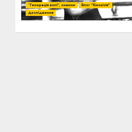
“Генерація волі”, новини
Блог "Кіновізія"
Дослідження