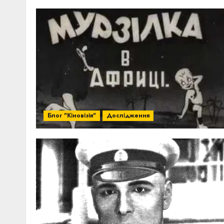
Блог "Кіновізія"
Дослідження