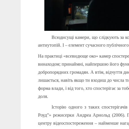
Всюдисущі камери, що слідкують за к
антиутопій. І – елемент сучасного публічного
На практиці «всевидюще око» камер спостере
винаходом; принаймні, найпершою його функц
добропорядних громадян. А втім, відчуття ди
лишається, навіть якщо ти входиш до числа 
форма влади, і від того, хто спостерігає за т
доля.
Історію одного з таких спостерігачів
Роуд
”
» режисерки Андреа Арнольд (2006). Ге
центру відеоспостереження – найменше наг