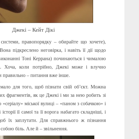
кі
–
Кейт Дікі
 системи, правопорядку – обирайте що хочете),
Вона підкреслено неговірка, і навіть її дії щодо
виконанні Тоні Керрана) починаються і чималою
я. Хоча, коли потрібно, Джекі може і влучно
ки правильно – питання вже інше.
мало для того, щоб пізнати свій об’єкт. Можна
их фрагментів, як це Джекі і ми за нею робить зі
«серіалу» міської вулиці – «паном з собачкою» і
орії її самої та її ворога набагато складніші, і
щоб їх заплутати. Для справжнього ж пізнання
собою біль. Але й – звільнення.