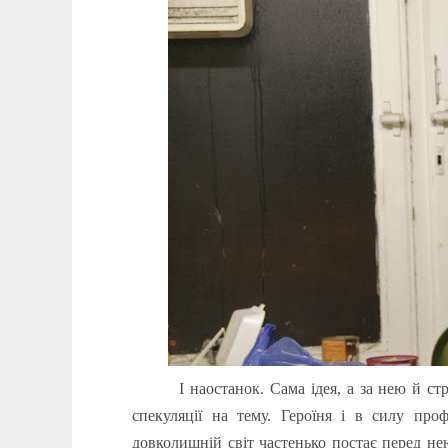
І наостанок. Сама ідея, а за нею й ст
спекуляції на тему. Героїня і в силу проф
довколишній світ частенько постає перед не