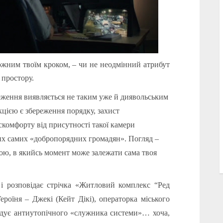
ожним твоїм кроком, – чи не неодмінний атрибут
 простору.
ження виявляється не таким уже й диявольським
ією є збереження порядку, захист
скомфорту від присутності такої камери
тих самих «добропорядних громадян». Погляд –
обою, в якийсь момент може залежати сама твоя
 і розповідає стрічка
«
Житловий комплекс
“
Ред
роїня – Джекі (Кейт Дікі), операторка міського
адує антиутопічного «служника системи»… хоча,