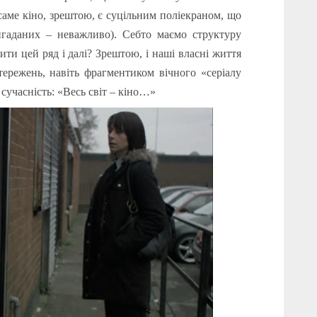
саме кіно, зрештою, є суцільним поліекраном, що
игаданих – неважливо). Себто маємо структуру
ти цей ряд і далі? Зрештою, і наші власні життя
тережень, навіть фрагментиком вічного «серіалу
 сучасність: «Весь світ – кіно…»