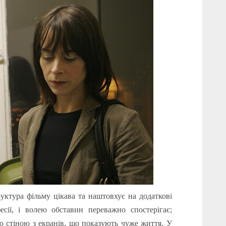
руктура фільму цікава та наштовхує на додаткові
есії, і волею обставин переважно спостерігає;
ю стіною з екранів, що показують чуже життя. У