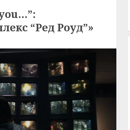
 you…”:
лекс “Ред Роуд”»