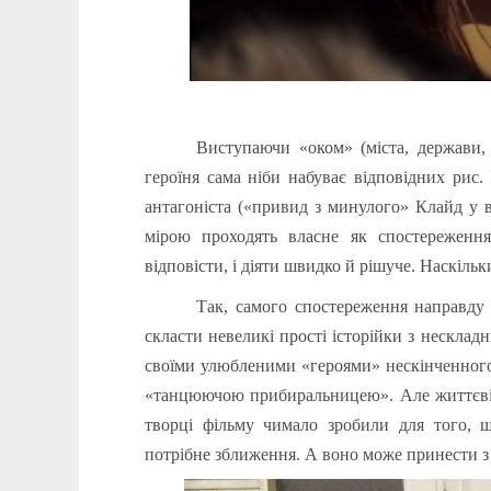
Дже
Виступаючи «оком» (міста, держави,
героїня сама ніби набуває відповідних рис. 
антагоніста («привид з минулого» Клайд у 
мірою проходять власне як спостереженн
відповісти, і діяти швидко й рішуче. Наскіль
Так, самого спостереження направду 
скласти невеликі прості історійки з нескладн
своїми улюбленими «героями» нескінченного 
«танцюючою прибиральницею». Але життєві іст
творці фільму чимало зробили для того, 
потрібне зближення. А воно може принести з 