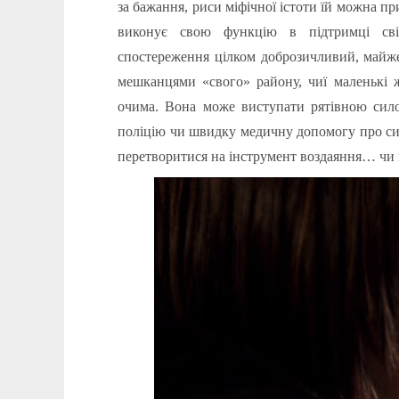
за бажання, риси міфічної істоти їй можна п
виконує свою функцію в підтримці світ
спостереження цілком доброзичливий, майже
мешканцями «свого» району, чиї маленькі ж
очима. Вона може виступати рятівною силою
поліцію чи швидку медичну допомогу про сит
перетворитися на інструмент воздаяння… чи