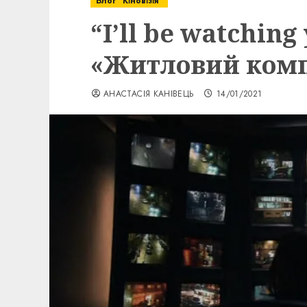
Блог "Кіновізія"
“I’ll be watching
«Житловий комп
АНАСТАСІЯ КАНІВЕЦЬ
14/01/2021