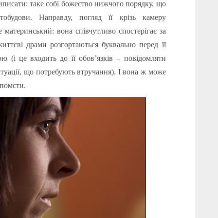
риписати: таке собі божество нижчого порядку, що
обудови. Направду, погляд її крізь камеру
 материнський: вона співчутливо спостерігає за
иттєві драми розгортаються буквально перед її
 (і це входить до її обов’язків – повідомляти
уації, що потребують втручання). І вона ж може
 помсти.