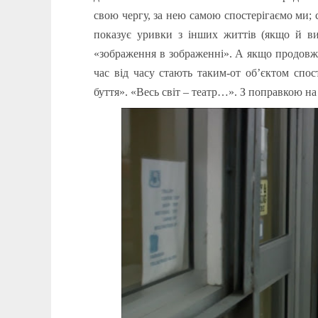
свою чергу, за нею самою спостерігаємо ми; 
показує уривки з інших життів (якщо й в
«зображення в зображенні». А якщо продовжи
час від часу стають таким-от об’єктом спос
буття». «Весь світ – театр…». З поправкою на