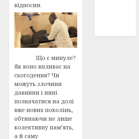
відносин.
історичні
деталі
(3)
історія
(40)
Що є минуле?
Як воно впливає на
сьогодення? Чи
можуть злочини
давнини і нині
позначатися на долі
вже нових поколінь,
обтинаючи не лише
колективну пам’ять,
а й саму