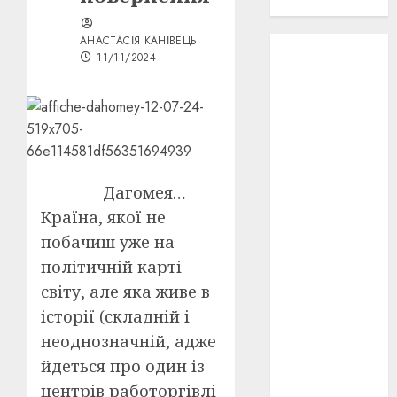
проєкту!
АНАСТАСІЯ КАНІВЕЦЬ
3D
(6)
11/11/2024
29 квітня
1918
(3)
1918
(6)
1919
(3)
Дагомея…
Країна, якої не
2022
(22)
побачиш уже на
2023
(3)
політичній карті
світу, але яка живе в
Ірина
Правило
історії (складній і
(3)
неоднозначній, адже
Берлінале
йдеться про один із
(6)
центрів работоргівлі