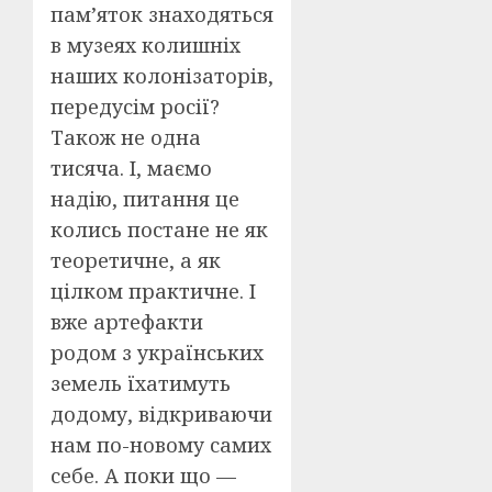
пам’яток знаходяться
в музеях колишніх
наших колонізаторів,
передусім росії?
Також не одна
тисяча. І, маємо
надію, питання це
колись постане не як
теоретичне, а як
цілком практичне. І
вже артефакти
родом з українських
земель їхатимуть
додому, відкриваючи
нам по-новому самих
себе. А поки що —