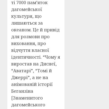
ті 7000 пам’яток
дагомейської
культури, що
лишаються за
океаном. Це й привід
для розмови про
виховання, про
відчуття власної
ідентичності. “Чому я
виростав на Диснеї,
“Аватарі”, “Томі й
Джеррі”, а не на
анімованій історії
Беганзіна
[Знаменитого
дагомейського