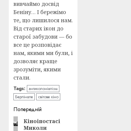
вивчаймо досвід
Беніну… І бережімо
те, що лишилося нам.
Від старих ікон до
старої забудови — бо
все це розповідає
нам, якими ми були, і
дозволяє краще
зрозуміти, якими
стали.
Tags:
антиколоніалізм
Берлінале
світове кіно
Post
Попередній
navigation
Попередній
Кіноіпостасі
Миколи
запис: