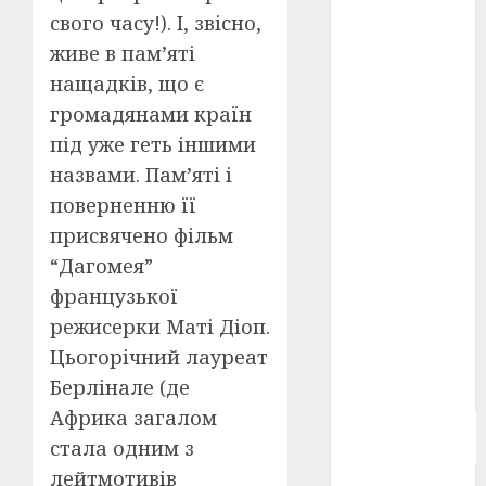
Берлінале
свого часу!). І, звісно,
2026
(5)
живе в пам’яті
нащадків, що є
День
захисників
громадянами країн
і
захисниць
під уже геть іншими
України
(4)
назвами. Пам’яті і
Довженко
поверненню її
(4)
присвячено фільм
“Дагомея”
Друга
світова
французької
війна
(5)
режисерки Маті Діоп.
Журнал
Цьогорічний лауреат
"Кіно-
Театр"
(3)
Берлінале (де
Африка загалом
Параджанов
(4)
стала одним з
лейтмотивів