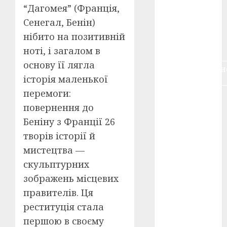
“Дагомея” (Франція,
воєнне
кіно
(3)
Сенегал, Бенін)
нібито на позитивній
голодомор
(3)
ноті, і загалом в
основу її лягла
документальн
кіно
(5)
історія маленької
перемоги:
календар
повернення до
(11)
Беніну з Франції 26
книжковий
творів історії й
огляд
(3)
мистецтва —
кіно про
скульптурних
війну
(3)
зображень місцевих
лауреати
правителів. Ця
(4)
реституція стала
номінанти
першою в своєму
(3)