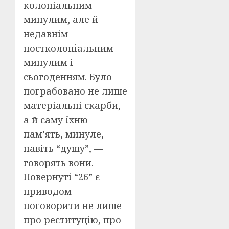
колоніальним
минулим, але й
недавнім
постколоніальним
минулим і
сьогоденням. Було
пограбовано не лише
матеріальні скарби,
а й саму їхню
пам’ять, минуле,
навіть “душу”, —
говорять вони.
Повернуті “26” є
приводом
поговорити не лише
про реституцію, про