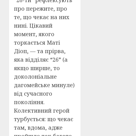
“26-ти” рефлексують
про пережите, про
те, що чекає на них
нині. Цікавий
момент, якого
торкається Маті
Діоп, — та прірва,
яка відділяє “26” (а
якщо ширше, то
доколоніальне
дагомейське минуле)
від сучасного
покоління.
Колективний герой
турбується: що чекає
там, вдома, адже