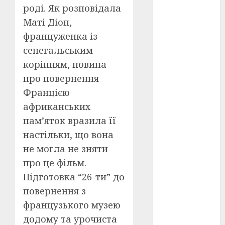
роді. Як розповідала
оскар
(7)
Маті Діоп,
француженка із
оскар2024
сенегальським
(7)
корінням, новина
переможці
про повернення
фестивалів
(4)
Францією
африканських
пропаганда
в кіно
(3)
пам’яток вразила її
настільки, що вона
пісні
(9)
не могла не зняти
пісні
про це фільм.
Української
Підготовка “26-ти” до
революції
(4)
повернення з
французького музею
російсько-
українська
додому та урочиста
війна
(49)