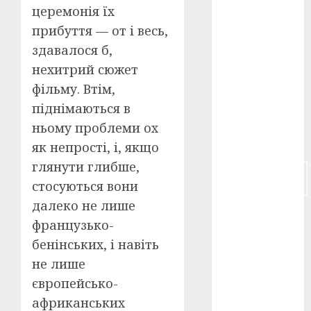
церемонія їх
російсько-
прибуття — от і весь,
японська
здавалося б,
війна
(4)
нехитрий сюжет
українська
фільму. Втім,
анімація
(4)
піднімаються в
ньому проблеми ох
українське
кіно
(26)
як непрості, і, якщо
глянути глибше,
фестивальне
кіно
(16)
стосуються вони
далеко не лише
флот
(10)
французько-
флот УНР
бенінських, і навіть
(5)
не лише
європейсько-
історичне
кіно
(5)
африканських