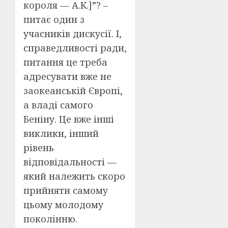
короля — А.К.]”? –
питає один з
учасників дискусії. І,
справедливості ради,
питання це треба
адресувати вже не
заокеанській Європі,
а владі самого
Беніну. Це вже інші
виклики, інший
рівень
відповідальності —
який належить скоро
прийняти самому
цьому молодому
поколінню.