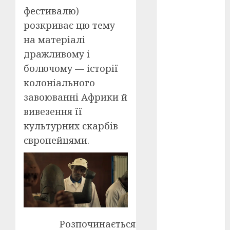
Перша
фестивалю)
світова
війна
(3)
розкриває цю тему
на матеріалі
Тарас
Шевченко
дражливому і
(5)
болючому — історії
УНР
(24)
колоніального
завоюванні Африки й
Українська
революція
вивезення її
(6)
культурних скарбів
європейцями.
Циндао-
Відень-
Київ
(19)
аналіз
фільму
(3)
анімація
(4)
Розпочинається