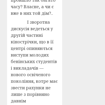
пройшло так багато
часу? Власне, а чи є
вже в них той дім?..
І зворотна
дискусія ведеться у
другій частині
кінострічки, що в її
центрі опиняються
виступи молодих
бенінських студентів
і викладачів —
нового освіченого
покоління, котре має
звести рахунки не
лише з порівняно
давнім