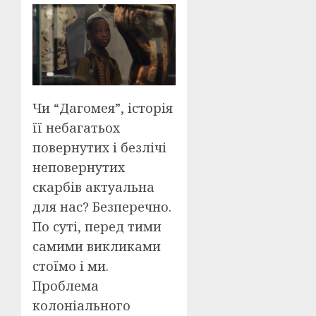
Чи “Дагомея”, історія
її небагатьох
повернутих і безлічі
неповернутих
скарбів актуальна
для нас? Безперечно.
По суті, перед тими
самими викликами
стоїмо і ми.
Проблема
колоніального