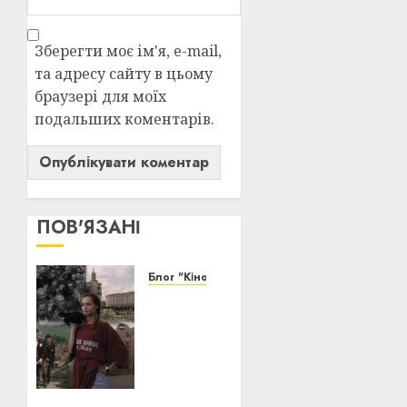
Зберегти моє ім'я, e-mail,
та адресу сайту в цьому
браузері для моїх
подальших коментарів.
ПОВ'ЯЗАНІ
Блог "Кіновізія"
Київ у
кіно:
1000
облич
тисячолітнього
Міста