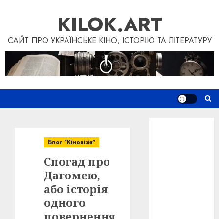
Перейти
KILOK.ART
до
вмісту
САЙТ ПРО УКРАЇНСЬКЕ КІНО, ІСТОРІЮ ТА ЛІТЕРАТУРУ
Новини
Книги
Блог "Кіновізія"
Фільми
Спогад про
Блог
“Кіновізія”
Дагомею,
Дослідження
або історія
Інші проєкти
одного
Допомогти
повернення