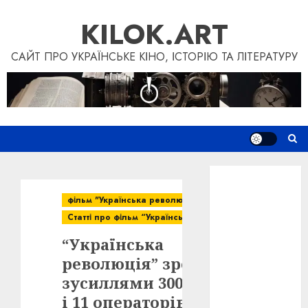
Skip
KILOK.ART
to
content
САЙТ ПРО УКРАЇНСЬКЕ КІНО, ІСТОРІЮ ТА ЛІТЕРАТУРУ
Новини
Книги
фільм "Українська революція"
Фільми
Статті про фільм “Українська революція”
Блог
“Українська
“Кіновізія”
Дослідження
революція” зроблена
Інші проєкти
зусиллями 300 акторів
Допомогти
і 11 операторів