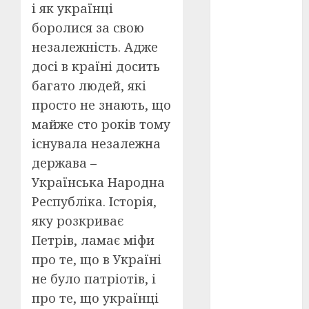
і як українці
боролися за свою
оскар
(7)
незалежність. Адже
оскар2024
досі в країні досить
(7)
багато людей, які
переможці
просто не знають, що
фестивалів
(4)
майже сто років тому
існувала незалежна
пропаганда
в кіно
(3)
держава –
Українська Народна
пісні
(9)
Республіка. Історія,
яку розкриває
пісні
Української
Петрів, ламає міфи
революції
(4)
про те, що в Україні
не було патріотів, і
російсько-
українська
про те, що українці
війна
(49)