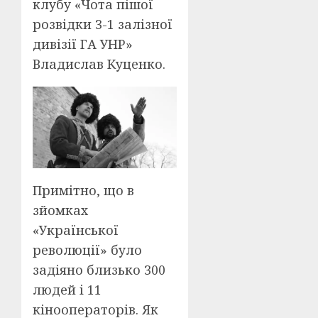
клубу «Чота пішої
розвідки 3-1 залізної
дивізії ГА УНР»
Владислав Куценко.
Примітно, що в
зйомках
«Української
революції» було
задіяно близько 300
людей і 11
кінооператорів. Як