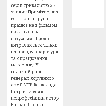
історичні
серій тривалістю 25
деталі
(3)
хвилин.Примітно, що
вся творча група
історія
(40)
працює над фільмом
виключно на
ентузіазмі. Гроші
витрачаються тільки
на оренду апаратури
та опрацювання
матеріалу. У
головній ролі
генерал-хорунжого
армії УНР Всеволода
Петріва знявся
непрофесійний актор
Богдан Іванько,