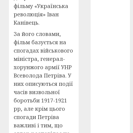
Перша
фільму «Українська
світова
війна
(3)
революція» Іван
Канівець.
Тарас
Шевченко
(5)
За його словами,
фільм базується на
УНР
(24)
спогадах військового
міністра, генерал-
Українська
революція
хорунжого армії УНР
(6)
Всеволода Петріва. У
Циндао-
них описуються події
Відень-
Київ
(19)
часів визвольної
боротьби 1917-1921
аналіз
фільму
(3)
рр, але крім цього
спогади Петріва
анімація
важливі і тим, що
(4)