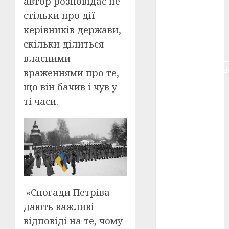
автор розповідає не
воєнне
стільки про дії
кіно
(3)
керівників держави,
голодомор
скільки ділиться
(3)
власними
документальн
враженнями про те,
кіно
(5)
що він бачив і чув у
календар
ті часи.
(11)
книжковий
огляд
(3)
кіно про
війну
(3)
лауреати
«Спогади Петріва
(4)
дають важливі
номінанти
відповіді на те, чому
(3)