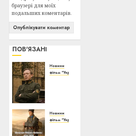
браузері для моїх
подальших коментарів.
ПОВ'ЯЗАНІ
Новини
фільм "Українська революція"
Новий
історичний
short:
Симон
Петлюра
—
Новини
шлях
фільм "Українська революція"
крізь
Еволюція
революцію
українського