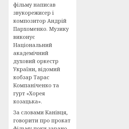
фільму написав
звукорежисер і
композитор Андрій
Пархоменко. Музику
виконує
Національний
академічний
духовий оркестр
України, відомий
кобзар Тарас
Компаніченко та
гурт «Хорея
козацька».
За словами Канівця,
говорити про прокат
фільму поки зарано,