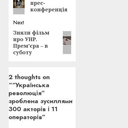
прес-
post:
конференція
Next
Зняли фільм
Next
про УНР.
post:
Прем’єра – в
суботу
2 thoughts on
“
“Українська
революція”
зроблена зусиллями
300 акторів і 11
операторів
”