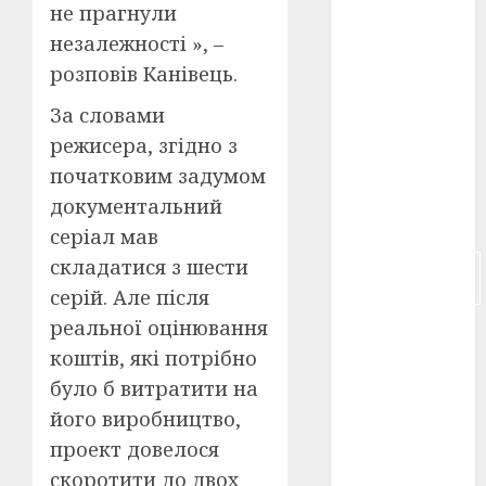
не прагнули
російсько-
незалежності », –
японська
розповів Канівець.
війна
(4)
За словами
українська
анімація
режисера, згідно з
(4)
початковим задумом
українське
документальний
кіно
(26)
серіал мав
складатися з шести
фестивальне
кіно
(16)
серій. Але після
реальної оцінювання
флот
(10)
коштів, які потрібно
флот УНР
було б витратити на
(5)
його виробництво,
історичне
проект довелося
кіно
(5)
скоротити до двох