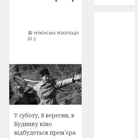
проєкту!
3D
(6)
29 квітня
УКРАЇНСЬКА РЕВОЛЮЦІЯ
03/09/2012
1918
(3)
2
1918
(6)
1919
(3)
2022
(22)
2023
(3)
Ірина
Правило
(3)
У суботу, 8 вересня, в
Будинку кіно
Берлінале
(6)
відбудеться прем´єра