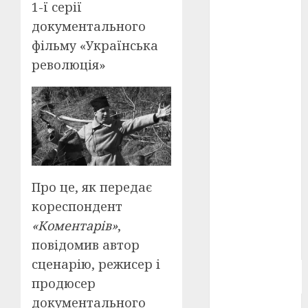
1-ї серії
Берлінале
2026
(5)
документального
фільму «Українська
День
революція»
захисників
і
захисниць
України
(4)
Довженко
(4)
Друга
світова
Про це, як передає
війна
(5)
кореспондент
Журнал
«Коментарів»
,
"Кіно-
Театр"
(3)
повідомив автор
сценарію, режисер і
Параджанов
(4)
продюсер
документального