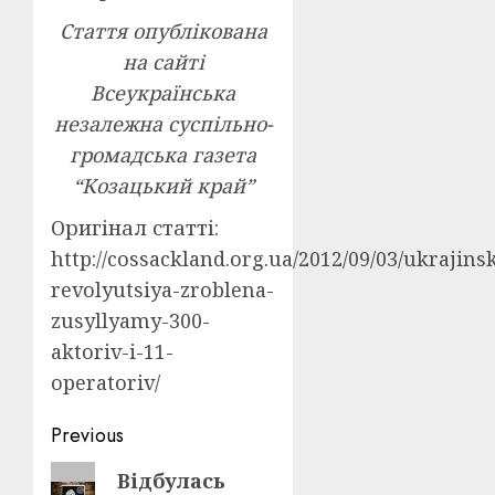
Стаття опублікована
на сайті
Всеукраїнська
незалежна суспільно-
громадська газета
“Козацький край”
Оригінал статті:
http://cossackland.org.ua/2012/09/03/ukrajins
revolyutsiya-zroblena-
zusyllyamy-300-
aktoriv-i-11-
operatoriv/
Post
Previous
navigation
Previous
Відбулась