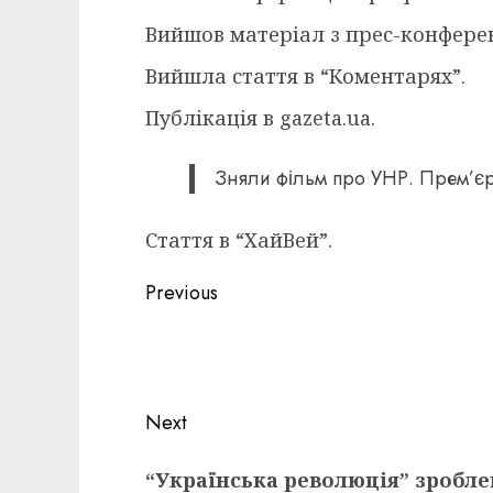
Вийшов матеріал з прес-конферен
Вийшла стаття в “Коментарях”.
Публікація в gazeta.ua.
Зняли фільм про УНР. Прем’єр
Стаття в “ХайВей”.
Post
Previous
navigation
Previous
post:
Next
Next
“Українська революція” зробле