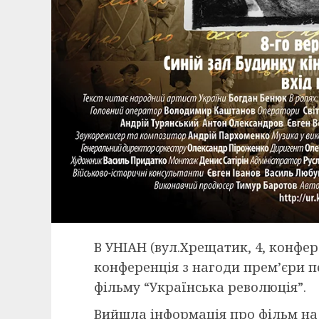
В УНІАН (вул.Хрещатик, 4, конфер
конференція з нагоди прем’єри п
фільму “Українська революція”.
Вийшла інформація про фільм на