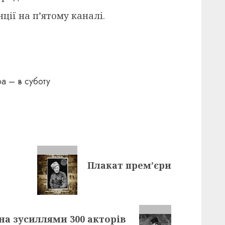
ції на п’ятому каналі.
а – в суботу
Плакат прем’єри
на зусиллями 300 акторів