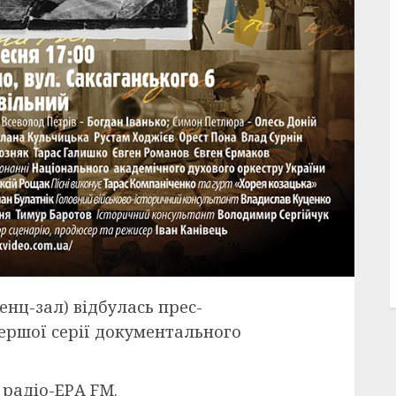
енц-зал) відбулась прес-
ершої серії документального
 радіо-ЕРА FM.