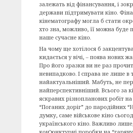
залежать від фінансування, і зок
держави підтримувати кіно. Фіна
кінематографу могла б стати ок
хто зна, можливо, її можна буде 
наше сучасне кіно.
На чому ще хотілося б закцентув
кидається у вічі, – поява нових ж
Про його зразки ви не раз прочита
невипадково. І справа не лише в 
найактуальніший. Мабуть, не пер
найперспективніший. Всього за кі
яскравих різнопланових робіт на 
“Поганих доріг” до пародійних “
думку, саме військове кіно сього
українського кіно. Важливо лише
кон’юнктурні поробки на “гарячу