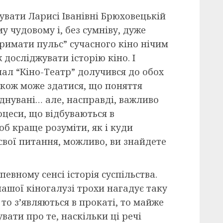
кувати Ларисі Іванівні Брюховецькій
у чудовому і, без сумніву, дуже
тримати пульс” сучасного кіно нічим
 досліджувати історію кіно. І
ал “Кіно-Театр” долучився до обох
акож може здатися, що поняття
оєднувані… але, насправді, важливо
оцеси, що відбуваються в
об краще розуміти, як і куди
 свої питання, можливо, ви знайдете
певному сенсі історія суспільства.
нашої кіногалузі трохи нагадує таку
 то з’являються в прокаті, то майже
вати про те, наскільки ці речі