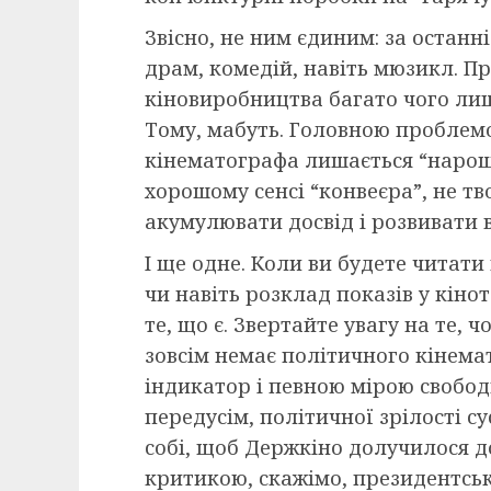
Звісно, не ним єдиним: за остан
драм, комедій, навіть мюзикл. Пр
кіновиробництва багато чого лиша
Тому, мабуть. Головною проблем
кінематографа лишається “нарощу
хорошому сенсі “конвеєра”, не тв
акумулювати досвід і розвивати 
І ще одне. Коли ви будете читати
чи навіть розклад показів у кіно
те, що є. Звертайте увагу на те, 
зовсім немає політичного кінемат
індикатор і певною мірою свобод
передусім, політичної зрілості с
собі, щоб Держкіно долучилося д
критикою, скажімо, президентськ