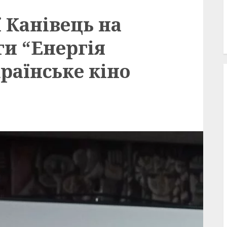
ї Канівець на
ги “Енергія
раїнське кіно