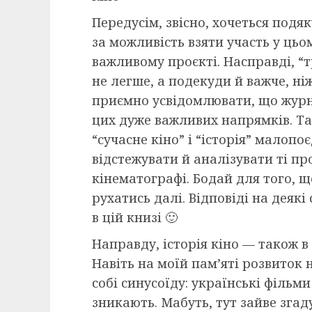
Передусім, звісно, хочеться подя
за можливість взяти участь у цьом
важливому проєкті. Насправді, “
не легше, а подекуди й важче, ніж
приємно усвідомлювати, що журн
цих дуже важливих напрямків. Т
“сучасне кіно” і “історія” малоп
відстежувати й аналізувати ті пр
кінематографі. Бодай для того, щ
рухатись далі. Відповіді на деякі
в цій книзі 🙂
Направду, історія кіно — також в 
Навіть на моїй пам’яті розвиток 
собі синусоїду: українські фільми
зникають. Мабуть, тут зайве згаду