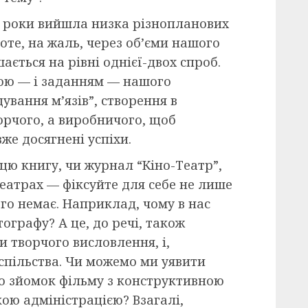
ні роки вийшла низка різнопланових
оте, на жаль, через об’єми нашого
ється на рівні однієї-двох спроб.
ою — і заданням — нашого
вання м’язів”, створення в
орчого, а виробничого, щоб
вже досягнені успіхи.
 цю книгу, чи журнал “Кіно-Театр”,
театрах — фіксуйте для себе не лише
чого немає. Наприклад, чому в нас
ографу? А це, до речі, також
и творчого висловлення, і,
успільства. Чи можемо ми уявити
о зйомок фільму з конструктивною
ою адміністрацією? Взагалі,