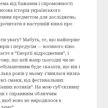
рема від бажання і спроможності
нсова історія українського
ремим предметом для досліджень;
прочитати в наступній книзі про
ати увагу? Мабуть, те, що найперше
анрів і передусім — воєнного кіно.
єте в “Енергії відродження”, і
тому, що цей жанр сьогодні чи не
ебільшенням буде сказати, що він і
лька років у ньому з’явилася низка
всі смаки, від фестивальних
Наших котиків”. На мою суб’єктивну
дні є справжнім обличчям
, щоб воно не виродилося в
 тему”.