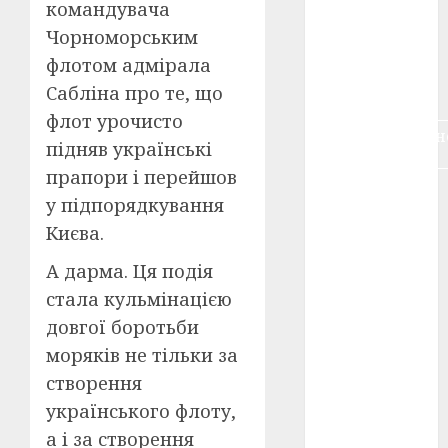
командувача
воєнне
кіно
(3)
Чорноморським
флотом адмірала
голодомор
Сабліна про те, що
(3)
флот урочисто
документальн
підняв українські
кіно
(5)
прапори і перейшов
календар
у підпорядкування
(11)
Києва.
книжковий
огляд
(3)
А дарма. Ця подія
стала кульмінацією
кіно про
довгої боротьби
війну
(3)
моряків не тільки за
лауреати
створення
(4)
українського флоту,
номінанти
а і за створення
(3)