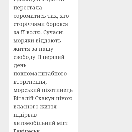
перестала
соромитись тих, хто
сторіччями боровся
за її волю. Сучасні
моряки віддають
життя за нашу
свободу. В перший
день
повномасштабного
вторгнення,
морський піхотинець
Віталій Скакун ціною
власного життя
підірвав
автомобільний міст
Генічеськ —