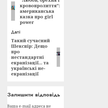
navigation
Попередній
кровопролиття”:
запис:
американська
казка про girl
power
Далі
Такий сучасний
Наступний
Шекспір: Дещо
запис:
про
нестандартні
екранізації… та
українські не-
екранізації
Залишити відповідь
Ваша e-mail адреса не