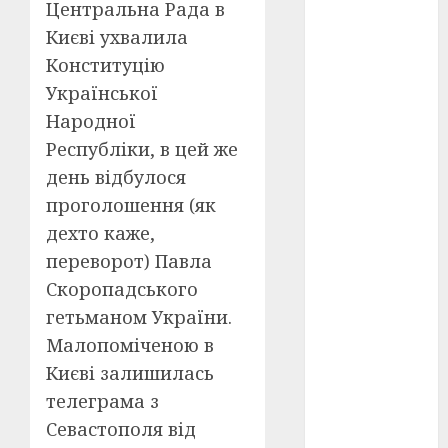
Перша
Центральна Рада в
світова
Києві ухвалила
війна
(3)
Конституцію
Тарас
Української
Шевченко
(5)
Народної
Республіки, в цей же
УНР
(24)
день відбулося
Українська
проголошення (як
революція
(6)
дехто каже,
переворот) Павла
Циндао-
Скоропадського
Відень-
Київ
(19)
гетьманом України.
Малопоміченою в
аналіз
фільму
(3)
Києві залишилась
телеграма з
анімація
(4)
Севастополя від