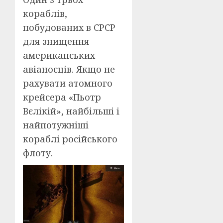
кораблів,
побудованих в СРСР
для знищення
американських
авіаносців. Якщо не
рахувати атомного
крейсера «Пьотр
Вєлікій», найбільші і
найпотужніші
кораблі російського
флоту.