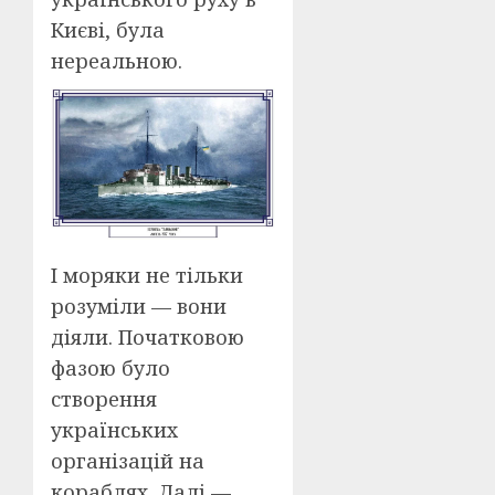
Києві, була
нереальною.
І моряки не тільки
розуміли — вони
діяли. Початковою
фазою було
створення
українських
організацій на
кораблях. Далі —