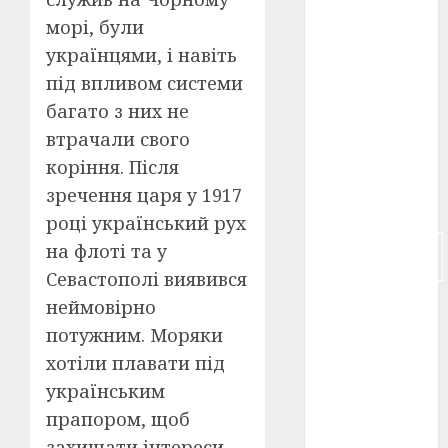
морі, були
російсько-
українцями, і навіть
японська
війна
(4)
під впливом системи
багато з них не
українська
анімація
втрачали свого
(4)
коріння. Після
українське
зречення царя у 1917
кіно
(26)
році український рух
фестивальне
на флоті та у
кіно
(16)
Севастополі виявився
неймовірно
флот
(10)
потужним. Моряки
флот УНР
хотіли плавати під
(5)
українським
історичне
прапором, щоб
кіно
(5)
захищати інтереси