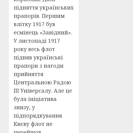
підняття українських
прапорів. Першим
влітку 1917 був
есмінець «Завідний».
У листопаді 1917
року весь флот
підняв українські
прапори з нагоди
прийняття
Центральною Радою
III Універсалу. Але це
була ініціатива
знизу, у
підпорядкування
Києву флот не
перейшов.