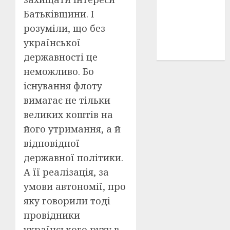
історичні
Батьківщини. І
деталі
(3)
розуміли, що без
історія
української
(40)
державності це
неможливо. Бо
існування флоту
вимагає не тільки
великих коштів на
його утримання, а й
відповідної
державної політики.
А її реалізація, за
умови автономії, про
яку говорили тоді
провідники
українського руху в