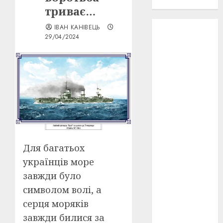
проєкту!
триває…
ІВАН КАНІВЕЦЬ
3D
(6)
29/04/2024
29 квітня
1918
(3)
1918
(6)
1919
(3)
2022
(22)
2023
(3)
Для багатьох
українців море
Ірина
Правило
завжди було
(3)
символом волі, а
Берлінале
серця моряків
(6)
завжди билися за