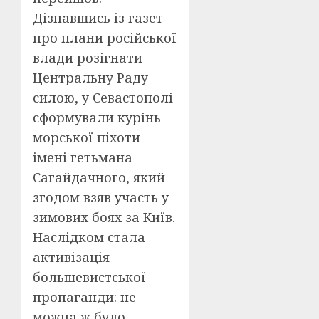
Дізнавшись із газет
про плани російської
влади розігнати
Центральну Раду
силою, у Севастополі
сформували курінь
морської піхоти
імені гетьмана
Сагайдачного, який
згодом взяв участь у
зимових боях за Київ.
Наслідком стала
активізація
большевистської
пропаганди: не
можна ж було