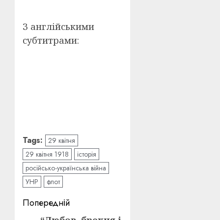
З англійськими
субтитрами:
Tags:
29 квітня
29 квітня 1918
історія
російсько-українська війна
УНР
флот
Post
Попередній
“Любов, брехня і