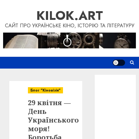
Перейти
KILOK.ART
до
вмісту
САЙТ ПРО УКРАЇНСЬКЕ КІНО, ІСТОРІЮ ТА ЛІТЕРАТУРУ
Новини
Книги
Блог "Кіновізія"
Фільми
29 квітня —
Блог
“Кіновізія”
День
Дослідження
Українського
Інші проєкти
моря!
Допомогти
Боротьба