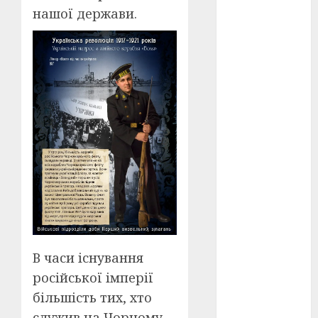
нашої держави.
оскар
(7)
оскар2024
(7)
переможці
фестивалів
(4)
пропаганда
в кіно
(3)
пісні
(9)
пісні
Української
революції
В часи існування
(4)
російської імперії
російсько-
більшість тих, хто
українська
війна
(49)
служив на Чорному