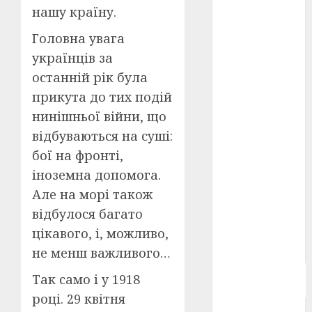
нашу країну.
Берлінале
2026
(5)
Головна увага
День
українців за
захисників
і
останній рік була
захисниць
прикута до тих подій
України
(4)
нинішньої війни, що
Довженко
відбуваються на суші:
(4)
бої на фронті,
Друга
іноземна допомога.
світова
війна
(5)
Але на морі також
відбулося багато
Журнал
цікавого, і, можливо,
"Кіно-
Театр"
(3)
не менш важливого…
Параджанов
Так само і у 1918
(4)
році. 29 квітня