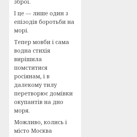
зброї.
І це — лише один з
епізодів боротьби на
морі.
Тепер мовби і сама
водна стихія
вирішила
помститися
росіянам, і в
далекому тилу
перетворює домівки
окупантів на дно
моря.
Можливо, колись і
місто Москва