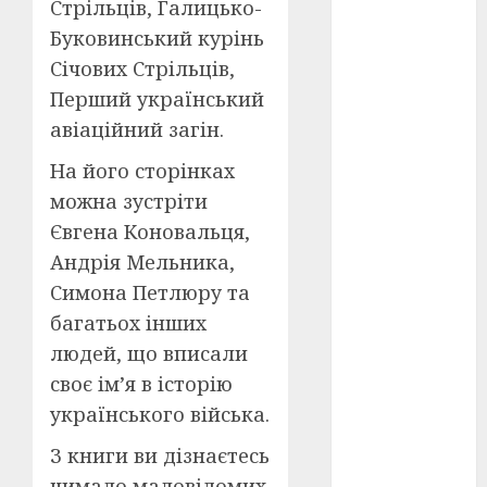
Стрільців, Галицько-
Буковинський курінь
оскар
(7)
Січових Стрільців,
оскар2024
Перший український
(7)
авіаційний загін.
переможці
На його сторінках
фестивалів
(4)
можна зустріти
Євгена Коновальця,
пропаганда
в кіно
(3)
Андрія Мельника,
Симона Петлюру та
пісні
(9)
багатьох інших
пісні
людей, що вписали
Української
своє ім’я в історію
революції
(4)
українського війська.
російсько-
З книги ви дізнаєтесь
українська
війна
(49)
чимало маловідомих