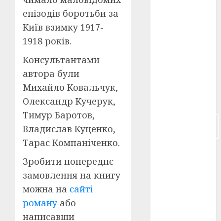
епізодів боротьби за
російсько-
Київ взимку 1917-
японська
війна
(4)
1918 років.
українська
Консультантами
анімація
(4)
автора були
Михайло Ковальчук,
українське
Олександр Кучерук,
кіно
(26)
Тимур Баротов,
фестивальне
Владислав Куценко,
кіно
(16)
Тарас Компаніченко.
флот
(10)
Зробити попереднє
флот УНР
замовлення на книгу
(5)
можна на
сайті
історичне
роману
або
кіно
(5)
написавши