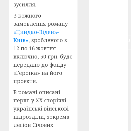
зусилля.
воєнне
кіно
(3)
З кожного
голодомор
замовлення роману
(3)
«Циндао-Відень-
Київ»
, зробленого з
документальн
кіно
(5)
12 по 16 жовтня
включно, 50 грн. буде
календар
(11)
передано до фонду
«Героїка» на його
книжковий
огляд
(3)
проєкти.
кіно про
В романі описані
війну
(3)
перші у ХХ сторіччі
українські військові
лауреати
(4)
підрозділи, зокрема
легіон Січових
номінанти
(3)