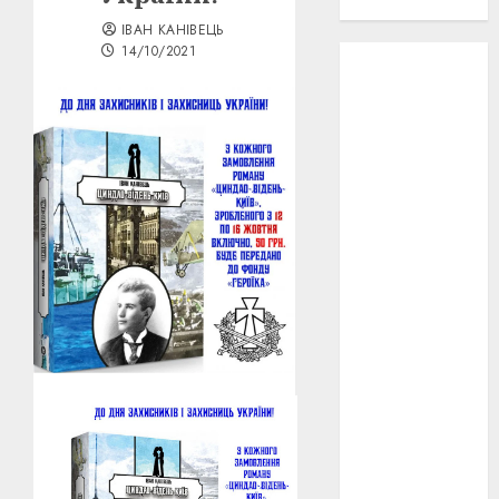
проєкту!
ІВАН КАНІВЕЦЬ
14/10/2021
3D
(6)
29 квітня
1918
(3)
1918
(6)
1919
(3)
2022
(22)
2023
(3)
Ірина
Правило
(3)
Берлінале
(6)