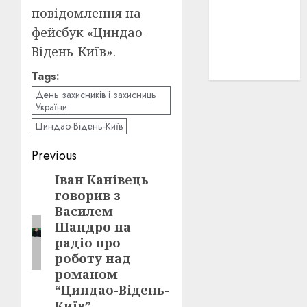
повідомлення на
історичні
деталі
(3)
фейсбук «Циндао-
Відень-Київ».
історія
(40)
Tags:
День захисників і захисниць
України
Циндао-Відень-Київ
Post
Previous
navigation
Іван Канівець
Previous
говорив з
post:
Василем
Шандро на
радіо про
роботу над
романом
“Циндао-Відень-
Київ”