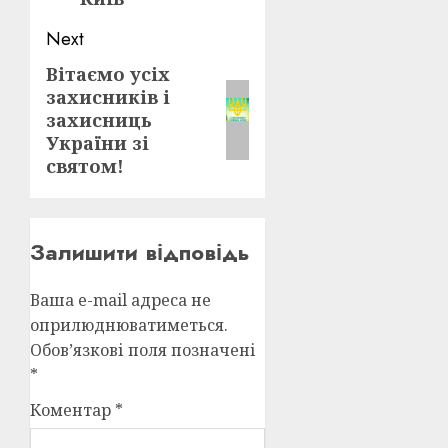
Next
Вітаємо усіх
Next
захисників і
post:
захисниць
України зі
святом!
Залишити відповідь
Ваша e-mail адреса не
оприлюднюватиметься.
Обов’язкові поля позначені
*
Коментар
*