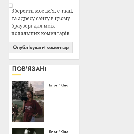
Зберегти моє ім'я, e-mail,
та адресу сайту в цьому
браузері для моїх
подальших коментарів.
ПОВ'ЯЗАНІ
Блог "Кіновізія"
Київ у
кіно:
1000
облич
тисячолітнього
Міста
Блог "Кіновізія"