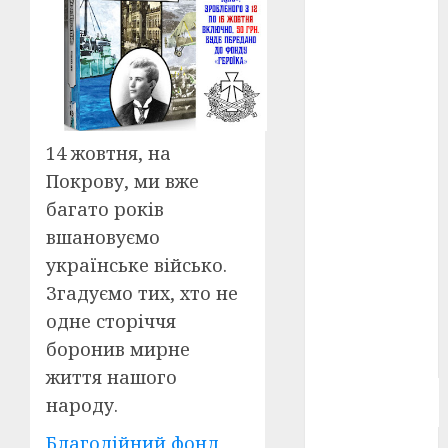
Берлінале
2026
(5)
День
захисників
і
захисниць
України
(4)
14 жовтня, на
Покрову, ми вже
Довженко
(4)
багато років
вшановуємо
Друга
світова
українське військо.
війна
(5)
Згадуємо тих, хто не
Журнал
одне сторіччя
"Кіно-
боронив мирне
Театр"
(3)
життя нашого
Параджанов
народу.
(4)
Благодійний фонд