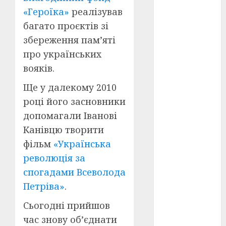
Перша
світова
«Героїка»
реалізував
війна
(3)
багато проєктів зі
збереження пам’яті
Тарас
Шевченко
про українських
(5)
вояків.
УНР
(24)
Ще у далекому 2010
Українська
році його засновники
революція
допомагали Іванові
(6)
Канівцю творити
Циндао-
фільм
«Українська
Відень-
Київ
(19)
революція за
спогадами Всеволода
аналіз
фільму
(3)
Петріва»
.
Сьогодні прийшов
анімація
(4)
час знову об’єднати