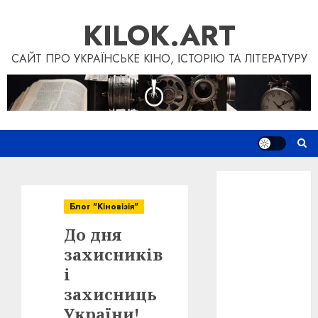
Skip
KILOK.ART
to
content
САЙТ ПРО УКРАЇНСЬКЕ КІНО, ІСТОРІЮ ТА ЛІТЕРАТУРУ
Новини
Книги
Блог "Кіновізія"
Фільми
До дня
Блог
“Кіновізія”
захисників
Дослідження
і
Інші проєкти
захисниць
Допомогти
України!