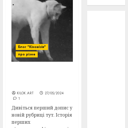
проєкту!
3D
(6)
29 квітня
1918
(3)
1918
(6)
Блог "Кіновізія"
про різне
1919
(3)
2022
(22)
КіноІстоКиця №2. Перші
коти в кіно: “Falling Cat”
2023
(3)
та “Boxing Cats”
KILOK.ART
27/05/2024
Ірина
1
Правило
(3)
Дивіться перший допис у
новій рубриці тут. Історія
Берлінале
(6)
перших