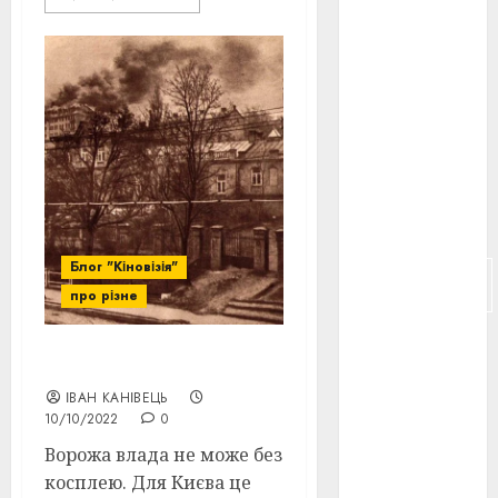
російсько-
японська
війна
(4)
українська
анімація
(4)
українське
кіно
(26)
Блог "Кіновізія"
фестивальне
кіно
(16)
про різне
флот
(10)
Кляті косплейєри
флот УНР
ІВАН КАНІВЕЦЬ
(5)
10/10/2022
0
Ворожа влада не може без
історичне
кіно
(5)
косплею. Для Києва це