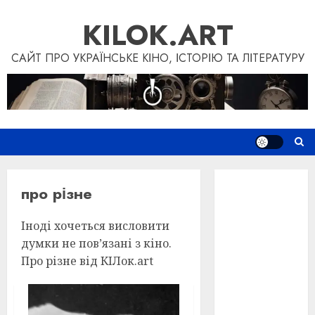
Skip
KILOK.ART
to
content
САЙТ ПРО УКРАЇНСЬКЕ КІНО, ІСТОРІЮ ТА ЛІТЕРАТУРУ
Новини
про різне
Книги
Фільми
Іноді хочеться висловити
Блог
думки не пов’язані з кіно.
“Кіновізія”
Про різне від КІЛок.art
Дослідження
Інші проєкти
Допомогти