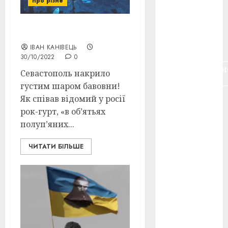
про різне
воєнне
кіно
(3)
Севастополь 3.0
голодомор
(3)
ІВАН КАНІВЕЦЬ
30/10/2022
0
документальн
Севастополь накрило
кіно
(5)
густим шаром бавовни!
Як співав відомий у росії
календар
(11)
рок-гурт, «в об’ятьях
полуп’яних...
книжковий
огляд
(3)
ЧИТАТИ БІЛЬШЕ
кіно про
війну
(3)
лауреати
(4)
номінанти
(3)