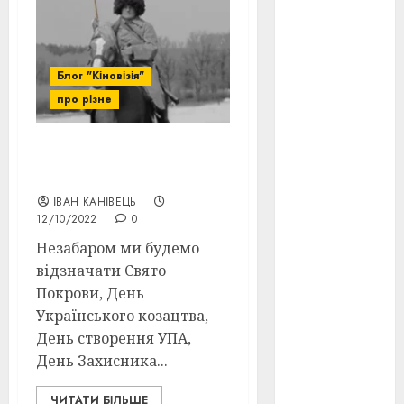
оскар
(7)
оскар2024
Блог "Кіновізія"
(7)
про різне
переможці
фестивалів
(4)
Незабаром День
Захисника України
пропаганда
ІВАН КАНІВЕЦЬ
в кіно
(3)
12/10/2022
0
Незабаром ми будемо
пісні
(9)
відзначати Свято
пісні
Покрови, День
Української
Українського козацтва,
революції
(4)
День створення УПА,
День Захисника...
російсько-
українська
війна
(49)
ЧИТАТИ БІЛЬШЕ