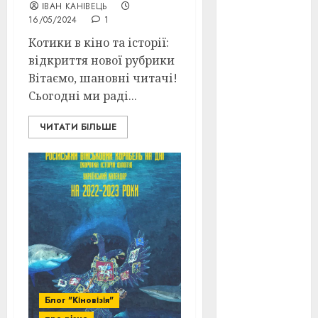
Перша
ІВАН КАНІВЕЦЬ
світова
16/05/2024
1
війна
(3)
Котики в кіно та історії:
Тарас
відкриття нової рубрики
Шевченко
Вітаємо, шановні читачі!
(5)
Сьогодні ми раді...
УНР
(24)
ЧИТАТИ БІЛЬШЕ
Українська
революція
(6)
Циндао-
Відень-
Київ
(19)
аналіз
фільму
(3)
анімація
(4)
Блог "Кіновізія"