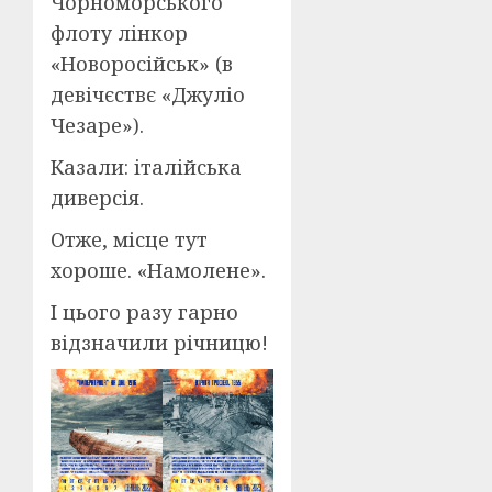
Чорноморського
флоту лінкор
«Новоросійськ» (в
девічєствє «Джуліо
Чезаре»).
Казали: італійська
диверсія.
Отже, місце тут
хороше. «Намолене».
І цього разу гарно
відзначили річницю!