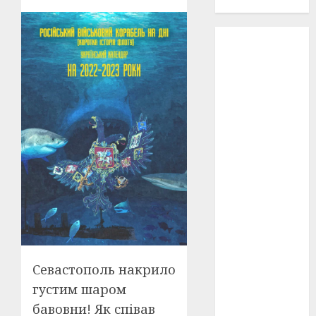
проєкту!
3D
(6)
29 квітня
1918
(3)
1918
(6)
1919
(3)
2022
(22)
2023
(3)
Ірина
Правило
(3)
Севастополь накрило
Берлінале
густим шаром
(6)
бавовни! Як співав