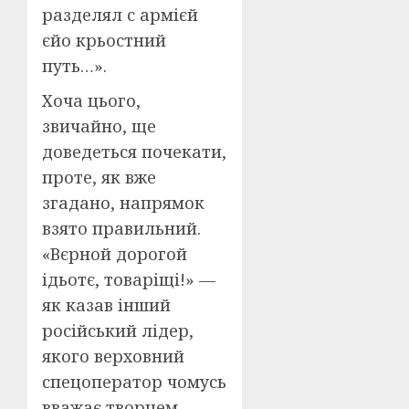
разделял с армієй
єйо крьостний
путь…».
Хоча цього,
звичайно, ще
доведеться почекати,
проте, як вже
згадано, напрямок
взято правильний.
«Вєрной дорогой
ідьотє, товаріщі!» —
як казав інший
російський лідер,
якого верховний
спецоператор чомусь
вважає творцем