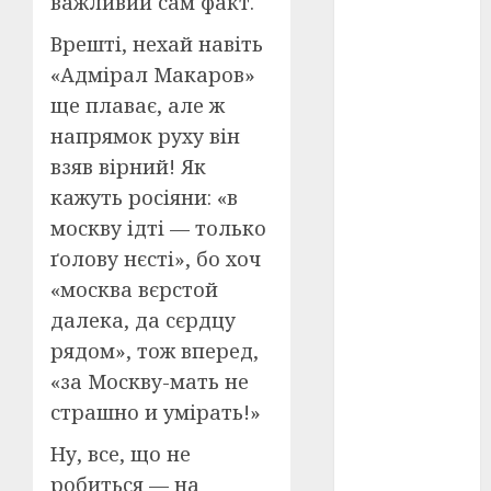
важливий сам факт.
Врешті, нехай навіть
оскар
(7)
«Адмірал Макаров»
оскар2024
ще плаває, але ж
(7)
напрямок руху він
переможці
взяв вірний! Як
фестивалів
(4)
кажуть росіяни: «в
москву ідті — только
пропаганда
ґолову нєсті», бо хоч
в кіно
(3)
«москва вєрстой
пісні
(9)
далека, да сєрдцу
рядом», тож вперед,
пісні
Української
«за Москву-мать не
революції
(4)
страшно и умірать!»
російсько-
Ну, все, що не
українська
робиться — на
війна
(49)