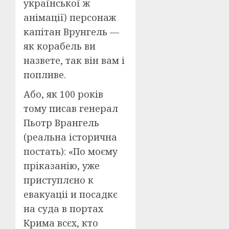
української ж
анімації) персонаж
капітан Врунгель —
як корабель ви
назвете, так він вам і
попливе.
Або, як 100 років
тому писав генерал
Пьотр Врангель
(реальна історична
постать): «По моєму
пріказанію, уже
приступлєно к
евакуаціі и посадкє
на суда в портах
Крима всєх, кто