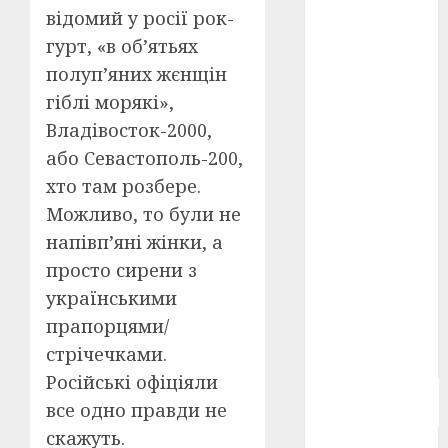
відомий у росії рок-
Берлінале
2026
(5)
гурт, «в об’ятьях
полуп’яних жєнщін
День
захисників
гіблі морякі»,
і
захисниць
Владівосток-2000,
України
(4)
або Севастополь-200,
хто там розбере.
Довженко
(4)
Можливо, то були не
напівп’яні жінки, а
Друга
світова
просто сирени з
війна
(5)
українськими
Журнал
прапорцями/
"Кіно-
Театр"
(3)
стрічечками.
Російські офіціяли
Параджанов
все одно правди не
(4)
скажуть.