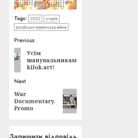
Tags:
2022
історія
російсько-українська війна
Post
Previous
navigation
Previous
Усім
шанувальникам
post:
kilok.art!
Next
Next
War
Documentary.
post:
Promo
Залишити відповідь