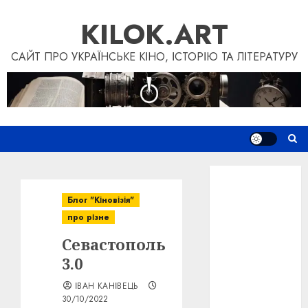
Skip
KILOK.ART
to
content
САЙТ ПРО УКРАЇНСЬКЕ КІНО, ІСТОРІЮ ТА ЛІТЕРАТУРУ
Новини
Книги
Блог "Кіновізія"
Фільми
про різне
Блог
Севастополь
“Кіновізія”
Дослідження
3.0
Інші проєкти
ІВАН КАНІВЕЦЬ
Допомогти
30/10/2022