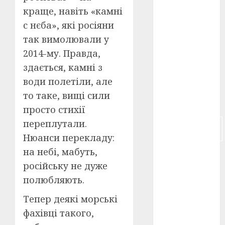
краще, навіть «камні
російсько-
с нєба», які росіяни
японська
війна
(4)
так вимолювали у
2014-му. Правда,
українська
анімація
здається, камні з
(4)
води полетіли, але
то таке, вищі сили
українське
кіно
(26)
просто стихії
переплутали.
фестивальне
кіно
(16)
Нюанси перекладу:
на небі, мабуть,
флот
(10)
російську не дуже
флот УНР
полюбляють.
(5)
Тепер деякі морські
історичне
фахівці такого,
кіно
(5)