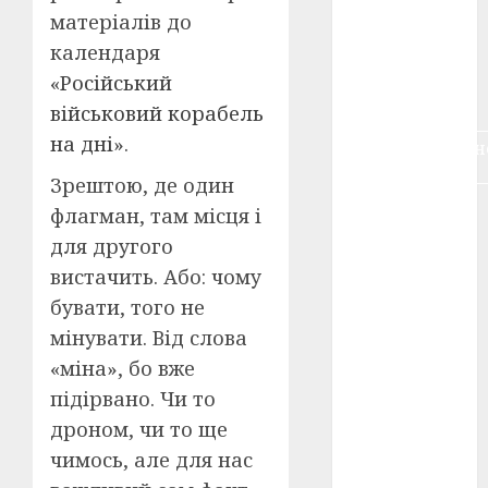
воєнне
матеріалів до
кіно
(3)
календаря
«
Російський
голодомор
(3)
військовий корабель
на дні
».
документальн
кіно
(5)
Зрештою, де один
календар
флагман, там місця і
(11)
для другого
вистачить. Або: чому
книжковий
огляд
(3)
бувати, того не
мінувати. Від слова
кіно про
війну
(3)
«міна», бо вже
підірвано. Чи то
лауреати
(4)
дроном, чи то ще
чимось, але для нас
номінанти
(3)