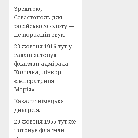
Зрештою,
Севастополь для
російського флоту —
не порожній звук.
20 жовтня 1916 тут у
гавані затонув
флагман адмірала
Колчака, лінкор
«Імператриця
Марія».
Казали: німецька
диверсія.
29 жовтня 1955 тут же
потонув флагман