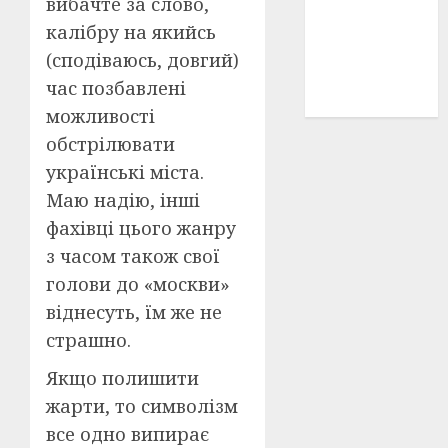
вибачте за слово,
історичні
калібру на якийсь
деталі
(3)
(сподіваюсь, довгий)
історія
час позбавлені
(40)
можливості
обстрілювати
українські міста.
Маю надію, інші
фахівці цього жанру
з часом також свої
голови до «москви»
віднесуть, їм же не
страшно.
Якщо полишити
жарти, то символізм
все одно випирає