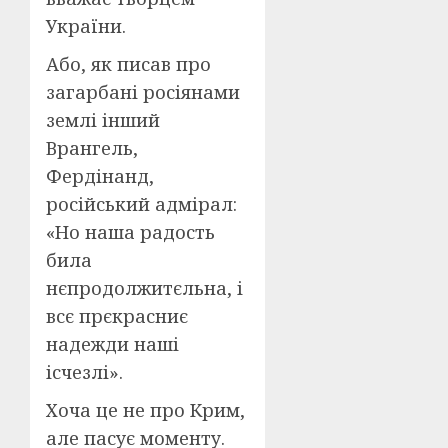
України.
Або, як писав про
загарбані росіянами
землі інший
Врангель,
Фердінанд,
російський адмірал:
«Но наша радость
била
нєпродолжитєльна, і
всє прєкрасниє
надежди наші
ісчезлі».
Хоча це не про Крим,
але пасує моменту.