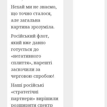
Перша
світова
Нехай ми не знаємо,
війна
(3)
що точно сталося,
Тарас
але загальна
Шевченко
картина зрозуміла.
(5)
Російський флот,
УНР
(24)
який вже давно
Українська
готується до
революція
(6)
«негативного
сплиття», нарешті
Циндао-
заскочили за
Відень-
Київ
(19)
черговою спробою!
аналіз
Наші російські
фільму
(3)
«стратегічні
анімація
партнери» вирішили
(4)
розширити спектр