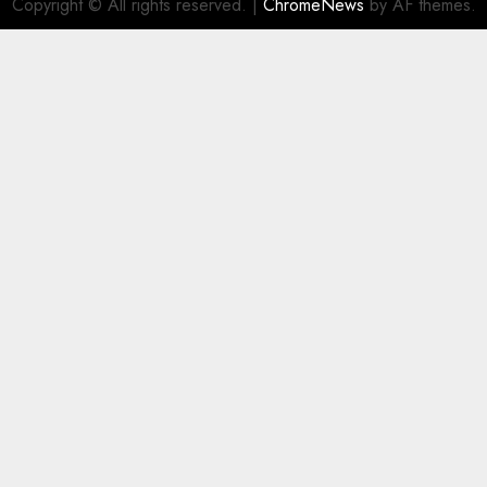
Copyright © All rights reserved.
|
ChromeNews
by AF themes.