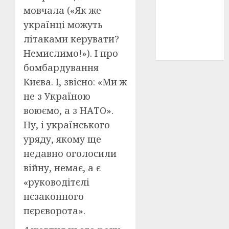
мовчала («Як же
історичні
деталі
(3)
українці можуть
літаками керувати?
історія
(40)
Немислимо!»). І про
бомбардування
Києва. І, звісно: «Ми ж
не з Україною
воюємо, а з НАТО».
Ну, і українського
уряду, якому ще
недавно оголосили
війну, немає, а є
«руководітєлі
нєзаконного
пєрєворота».