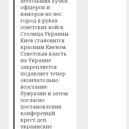
небольшия кучки
офіцеров и
оскар
(7)
юнкеров но вес
город в руках
оскар2024
советских войск.
(7)
Столица Украины
Киев становится
переможці
фестивалів
красным Киевом.
(4)
Советская власть
на Украине
пропаганда
закрепляется
в кіно
(3)
подавляет тепер
окончательно
пісні
(9)
возстание
пісні
бужуазии и затем
Української
согласно
революції
постановления
(4)
конференцій
російсько-
крест.деп.
українська
украинские
війна
(49)