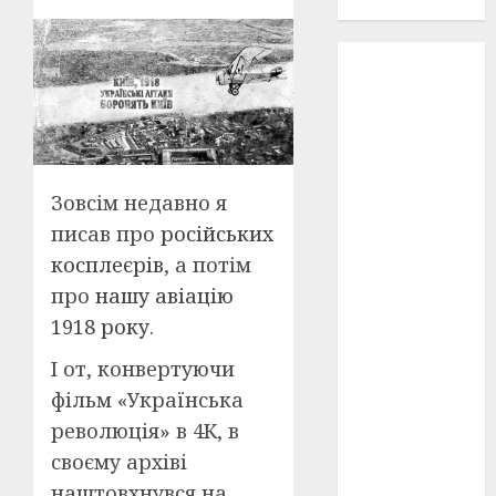
проєкту!
3D
(6)
29 квітня
1918
(3)
1918
(6)
Зовсім недавно я
1919
(3)
писав про
російських
косплеєрів
, а потім
2022
(22)
про
нашу авіацію
2023
(3)
1918 року
.
І от, конвертуючи
Ірина
Правило
фільм «Українська
(3)
революція» в 4К, в
Берлінале
своєму архіві
(6)
наштовхнувся на