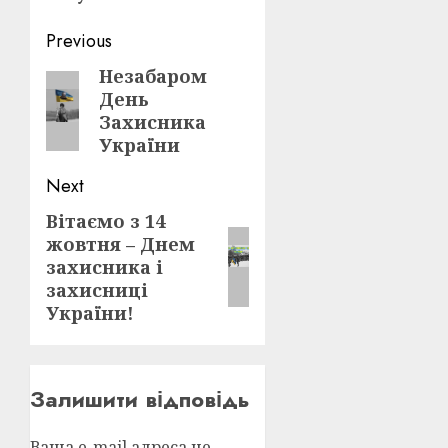
Post
Previous
navigation
Незабаром
Previous
День
post:
Захисника
України
Next
Вітаємо з 14
Next
жовтня – Днем
post:
захисника і
захисниці
України!
Залишити відповідь
Ваша e-mail адреса не