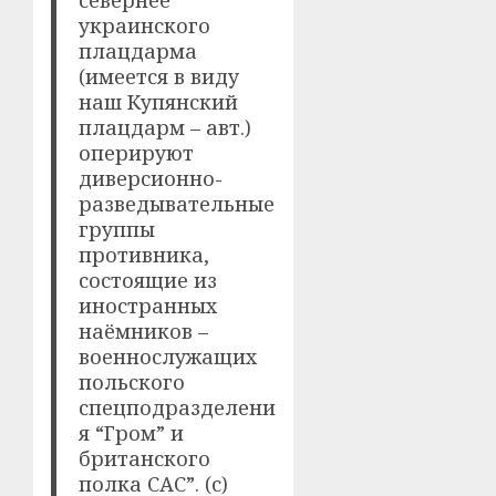
севернее
украинского
плацдарма
(имеется в виду
наш Купянский
плацдарм – авт.)
оперируют
диверсионно-
разведывательные
группы
противника,
состоящие из
иностранных
наёмников –
военнослужащих
польского
спецподразделени
я “Гром” и
британского
полка САС”. (с)