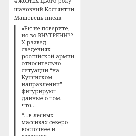
4 жовтня цього року
шановний Костянтин
Машовець писав:
«Вы не поверите,
но во ВНУТРЕНН??
Х развед-
сведениях
российской армии
относительно
ситуации “на
Купянском
направлении”
фигурируют
данные о том,
что…
“…в лесных
массивах северо-
восточнее и