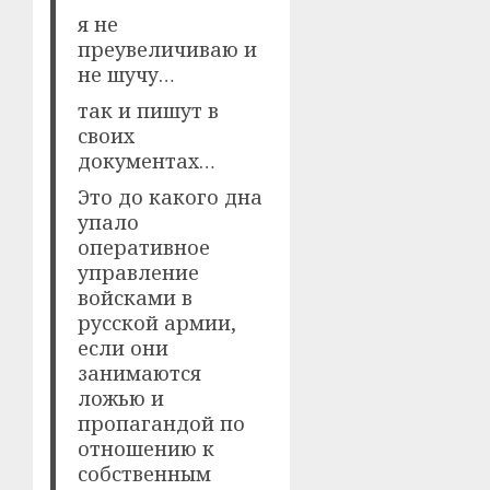
я не
преувеличиваю и
не шучу…
так и пишут в
своих
документах…
Это до какого дна
упало
оперативное
управление
войсками в
русской армии,
если они
занимаются
ложью и
пропагандой по
отношению к
собственным