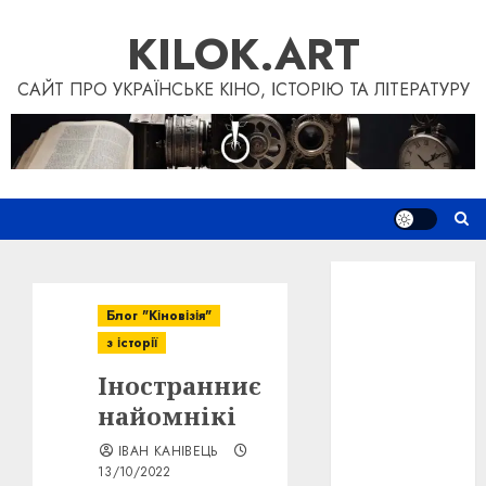
Skip
KILOK.ART
to
content
САЙТ ПРО УКРАЇНСЬКЕ КІНО, ІСТОРІЮ ТА ЛІТЕРАТУРУ
Новини
Книги
Блог "Кіновізія"
Фільми
з історії
Блог
Іностранниє
“Кіновізія”
Дослідження
найомнікі
Інші проєкти
ІВАН КАНІВЕЦЬ
Допомогти
13/10/2022