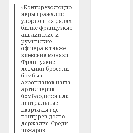
Перша
світова
«Контрреволюцио
війна
(3)
неры сражалис
упорно в их рядах
Тарас
билис французкие
Шевченко
(5)
английские и
румынские
УНР
(24)
офіцера в также
киевские монахи.
Українська
Французкие
революція
летчики бросали
(6)
бомбы с
Циндао-
аеропланов наша
Відень-
артиллерия
Київ
(19)
бомбардировала
центральные
аналіз
фільму
(3)
кварталы где
контррев долго
анімація
держалис. Среди
(4)
пожаров