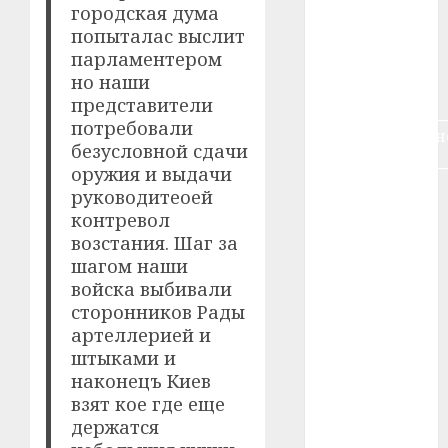
городская дума
воєнне
кіно
(3)
попыталас выслит
парламентером
голодомор
но наши
(3)
представители
потребовали
документальн
безусловной сдачи
кіно
(5)
оружия и выдачи
календар
руководитеоей
(11)
контревол
возстания. Шаг за
книжковий
шагом наши
огляд
(3)
войска выбивали
сторонников Рады
кіно про
війну
(3)
артеллерией и
штыками и
лауреати
наконецъ Киев
(4)
взят кое где еще
держатся
номінанти
(3)