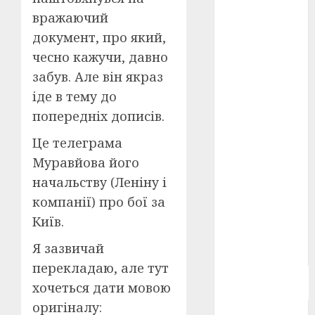
Берлінале
вражаючий
2026
(5)
документ, про який,
День
чесно кажучи, давно
захисників
забув. Але він якраз
і
захисниць
іде в тему до
України
(4)
попередніх дописів.
Довженко
(4)
Це телеграма
Муравйова його
Друга
начальству (Леніну і
світова
війна
(5)
компанії) про бої за
Київ.
Журнал
"Кіно-
Театр"
(3)
Я зазвичай
перекладаю, але тут
Параджанов
хочеться дати мовою
(4)
оригіналу: