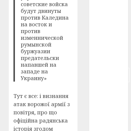
советские войска
будут двинуты
російсько-
японська
против Каледина
війна
(4)
на восток и
против
українська
изменнической
анімація
(4)
румынской
буржуазии
українське
предательски
кіно
(26)
напавшей на
западе на
фестивальне
кіно
(16)
Украину»
флот
(10)
Тут є все: і визнання
флот УНР
атак ворожої армії з
(5)
повітря, про що
історичне
офіційна радянська
кіно
(5)
історія згодом