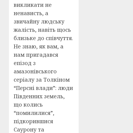
викликати не
ненависть, а
звичайну людську
жалість, навіть щось
близьке до співчуття.
Не знаю, як вам, а
нам пригадався
епізод з
амазонівського
серіалу за Толкіном
“Персні влади”: люди
Південних земель,
що колись
“помилилися”,
підкорившися
Саурону та