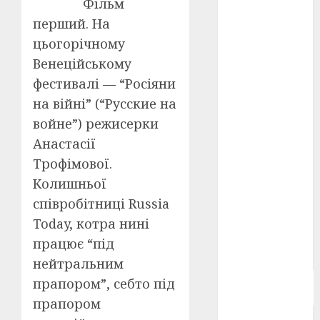
Фільм
Берлінале
перший. На
2026
(5)
цьогорічному
День
Венеційському
захисників
і
фестивалі — “Росіяни
захисниць
України
(4)
на війні” (“Русские на
войне”) режисерки
Довженко
Анастасії
(4)
Трофімової.
Друга
Колишньої
світова
війна
(5)
співробітниці Russia
Today, котра нині
Журнал
"Кіно-
працює “під
Театр"
(3)
нейтральним
Параджанов
прапором”, себто під
(4)
прапором