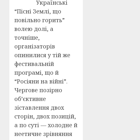
Українські
“Пісні Землі, що
повільно горить”
волею долі, а
точніше,
організаторів
опинилися у тій же
фестивальній
програмі, що й
“Росіяни на війні”.
Чергове позірно
об’єктивне
зіставлення двох
сторін, двох позицій,
а по суті — холодне й
неетичне зрівняння