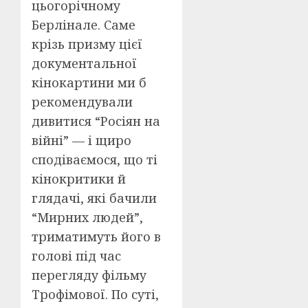
цьогорічному
Берлінале. Саме
крізь призму цієї
документальної
кінокартини ми б
рекомендували
дивитися “Росіян на
війні” — і щиро
сподіваємося, що ті
кінокритики й
глядачі, які бачили
“Мирних людей”,
триматимуть його в
голові під час
перегляду фільму
Трофімової. По суті,