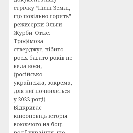
стрічку “Пісні Землі,
що повільно горить”
режисерки Ольги
Журби. Отже:
Трофімова
стверджує, нібито
росія багато років не
вела воєн,
(російсько-
українська, зокрема,
для неї починається
у 2022 році).
Відкриває
кінооповідь історія
воюючого на боці
росії українця, що