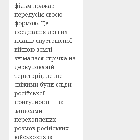
фільм вражає
передусім своєю
формою. Це
поєднання довгих
планів спустошеної
війною землі —
знімалася стрічка на
деокупованій
території, де ще
свіжими були сліди
російської
присутності — із
записами
перехоплених
розмов російських
військових із