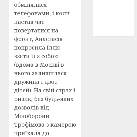
обмінялися
історичні
деталі
(3)
телефонами, і коли
настав час
історія
(40)
повертатися на
фронт, Анастасія
попросила Іллю
взяти її з собою
(вдома в Москві в
нього залишилася
дружина і двоє
дітей). На свій страх і
ризик, без будь-яких
дозволів від
Міноборони
Трофімова з камерою
приїхала до