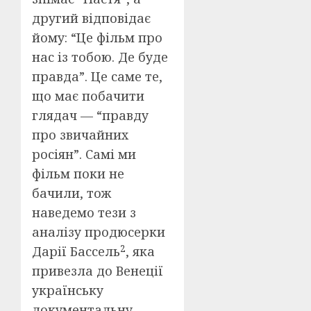
другий відповідає
йому: “Це фільм про
нас із тобою. Де буде
правда”. Це саме те,
що має побачити
глядач — “правду
про звичайних
росіян”. Самі ми
фільм поки не
бачили, тож
наведемо тези з
аналізу продюсерки
2
Дарії Бассель
, яка
привезла до Венеції
українську
документальну