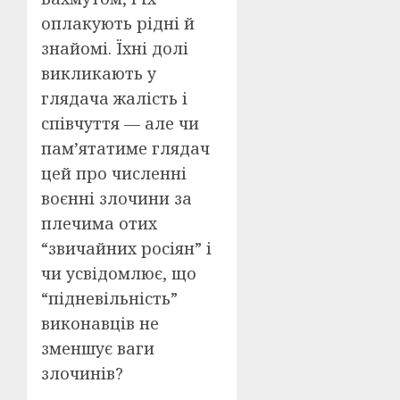
оплакують рідні й
знайомі. Їхні долі
викликають у
глядача жалість і
співчуття — але чи
пам’ятатиме глядач
цей про численні
воєнні злочини за
плечима отих
“звичайних росіян” і
чи усвідомлює, що
“підневільність”
виконавців не
зменшує ваги
злочинів?