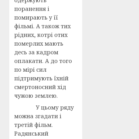
одержують
поранення і
помирають у її
фільмі. А також тих
рідних, котрі отих
померлих мають
десь за кадром
оплакати. А до того
по мірі сил
підтримують їхній
смертоносний хід
чужою землею.
У цьому ряду
можна згадати і
третій фільм.
Радянський