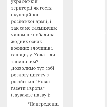
українській
воєнне
території як гостя
кіно
(3)
окупаційної
голодомор
російської армії, і
(3)
так само таємничим
документальн
чином не побачила
кіно
(5)
жодних ознак
календар
воєнних злочинів і
(11)
геноциду. Хоча… чи
книжковий
таємничим?
огляд
(3)
Дозволимо тут собі
розлогу цитату з
кіно про
війну
(3)
російської “Нової
газети Європа”
лауреати
(4)
(зауважте назву!):
номінанти
“Напередодні
(3)