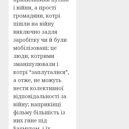
і війни, а прості
громадяни, котрі
пішли на війну
виключно задля
заробітку чи й були
мобілізовані; це
люди, котрими
зманіпулювали і
котрі “заплуталися”,
а отже, не можуть
нести колективної
відповідальності за
війну; наприкінці
фільму більшість із
них гине під
Бахмутом, і їх