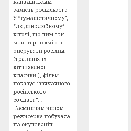
канадійським
Перша
світова
замість російського.
війна
(3)
У “гуманістичному”,
Тарас
“людинолюбному”
Шевченко
(5)
ключі, що ним так
майстерно вміють
УНР
(24)
оперувати росіяни
Українська
(традиція їх
революція
вітчизняної
(6)
класики!), фільм
Циндао-
показує “звичайного
Відень-
Київ
(19)
російського
солдата”…
аналіз
фільму
(3)
Таємничим чином
режисерка побувала
анімація
(4)
на окупованій