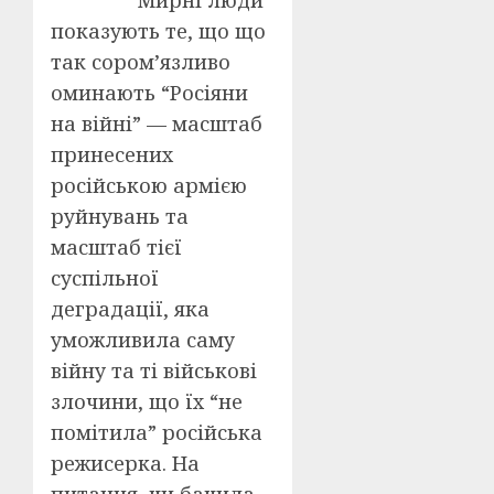
“Мирні люди”
показують те, що що
так сором’язливо
оминають “Росіяни
на війні” — масштаб
принесених
російською армією
руйнувань та
масштаб тієї
суспільної
деградації, яка
уможливила саму
війну та ті військові
злочини, що їх “не
помітила” російська
режисерка. На