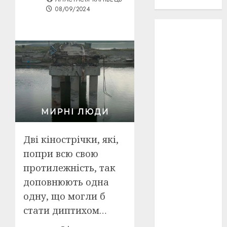
проєкту!
08/09/2024
3D
(6)
29 квітня
1918
(3)
1918
(6)
1919
(3)
2022
(22)
Дві кінострічки, які,
2023
(3)
попри всю свою
протилежність, так
Ірина
Правило
доповнюють одна
(3)
одну, що могли б
Берлінале
стати диптихом…
(6)