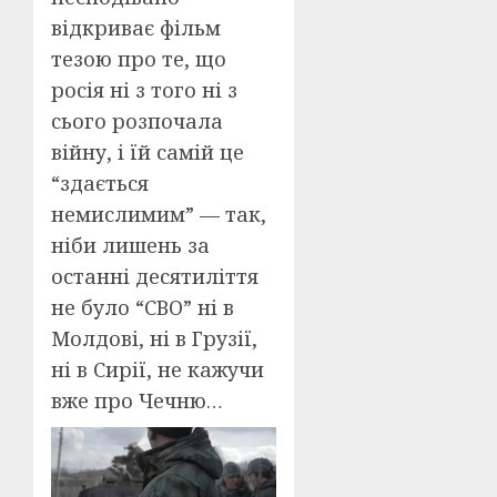
відкриває фільм
тезою про те, що
росія ні з того ні з
сього розпочала
війну, і їй самій це
“здається
немислимим” — так,
ніби лишень за
останні десятиліття
не було “СВО” ні в
Молдові, ні в Грузії,
ні в Сирії, не кажучи
вже про Чечню…