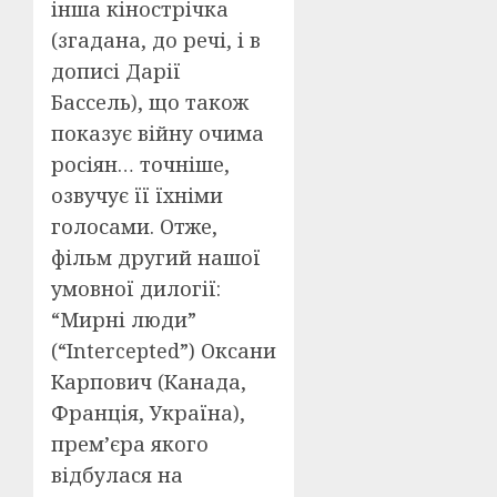
інша кінострічка
(згадана, до речі, і в
дописі Дарії
Бассель), що також
показує війну очима
росіян… точніше,
озвучує її їхніми
голосами. Отже,
фільм другий нашої
умовної дилогії:
“Мирні люди”
(“Intercepted”) Оксани
Карпович (Канада,
Франція, Україна),
прем’єра якого
відбулася на