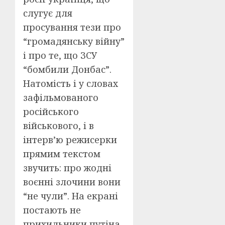
слугує для
просування тези про
“громадянську війну”
і про те, що ЗСУ
“бомбили Донбас”.
Натомість і у словах
зафільмованого
російського
військового, і в
інтерв’ю режисерки
прямим текстом
звучить: про жодні
воєнні злочини вони
“не чули”. На екрані
постають не
прихильники путіна