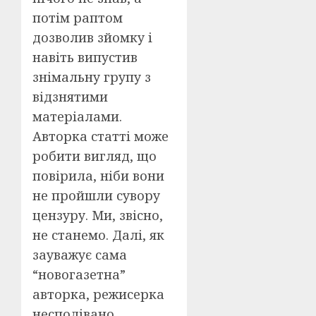
потім раптом
дозволив зйомку і
навіть випустив
знімальну групу з
відзнятими
матеріалами.
Авторка статті може
робити вигляд, що
повірила, ніби вони
не пройшли сувору
цензуру. Ми, звісно,
не станемо. Далі, як
зауважує сама
“новогазетна”
авторка, режисерка
несподівано