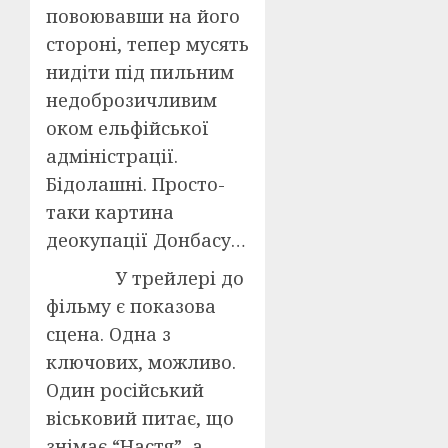
повоювавши на його
стороні, тепер мусять
нидіти під пильним
недоброзичливим
оком ельфійської
адміністрації.
Бідолашні. Просто-
таки картина
деокупації Донбасу…
У трейлері до
фільму є показова
сцена. Одна з
ключових, можливо.
Один російський
віськовий питає, що
знімає “Настя”, а