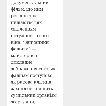
документальний
фільм, що ним
росіяни так
пишаються як
свідченням
потужності свого
кіна. “Звичайний
фашизм” —
майстерне і
докладне
зображення того, як
фашизм поступово,
як ракова клітина,
захоплює і нищить
суспільний організм
зсередини,