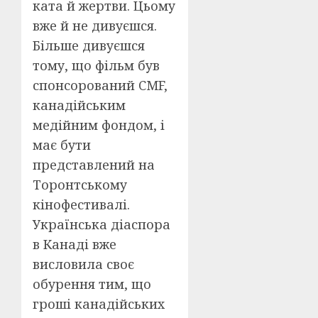
ката й жертви. Цьому
вже й не дивуєшся.
Більше дивуєшся
тому, що фільм був
спонсорований CMF,
канадійським
медійним фондом, і
має бути
представлений на
Торонтському
кінофестивалі.
Українська діаспора
в Канаді вже
висловила своє
обурення тим, що
гроші канадійських