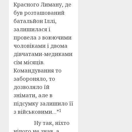
Красного Лиману, де
був розташований
батальйон Іллі,
залишилася і
провела з воюючими
чоловіками і двома
дівчатами-медиками
сім місяців.
Командування то
забороняло, то
дозволяло їй
знімати, але в
підсумку залишило її
1
з військовими…”
Ну так, ніхто
нічого не знав, а