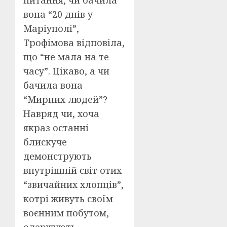
питання, чи бачила
вона “20 днів у
Маріуполі”,
Трофімова відповіла,
що “не мала на те
часу”. Цікаво, а чи
бачила вона
“Мирних людей”?
Навряд чи, хоча
якраз останні
блискуче
демонструють
внутрішній світ отих
“звичайних хлопців”,
котрі живуть своїм
воєнним побутом,