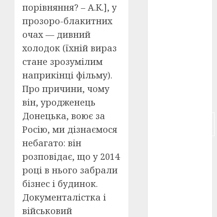
порівняння? – А.К.], у
російсько-
прозоро-блакитних
японська
очах — дивний
війна
(4)
холодок (їхній вираз
українська
стане зрозумілим
анімація
(4)
наприкінці фільму).
Про причини, чому
українське
кіно
(26)
він, уродженець
Донецька, воює за
фестивальне
кіно
(16)
Росію, ми дізнаємося
небагато: він
флот
(10)
розповідає, що у 2014
флот УНР
році в нього забрали
(5)
бізнес і будинок.
Документалістка і
історичне
кіно
(5)
військовий