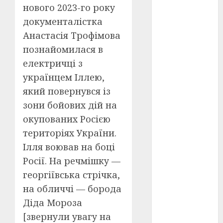
нового 2023-го року
оскар
(7)
документалістка
Анастасія Трофімова
оскар2024
познайомилася в
(7)
електричці з
переможці
українцем Іллею,
фестивалів
(4)
який повернувся із
зони бойових дій на
пропаганда
в кіно
(3)
окупованих Росією
територіях України.
пісні
(9)
Ілля воював на боці
пісні
Росії. На речмішку —
Української
георгіївська стрічка,
революції
(4)
на обличчі — борода
Діда Мороза
російсько-
українська
[звернули увагу на
війна
(49)