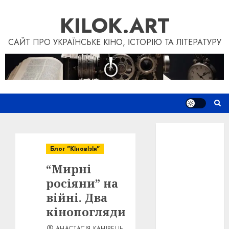
Перейти
KILOK.ART
до
вмісту
САЙТ ПРО УКРАЇНСЬКЕ КІНО, ІСТОРІЮ ТА ЛІТЕРАТУРУ
Новини
Книги
Блог "Кіновізія"
Фільми
“Мирні
Блог
“Кіновізія”
росіяни” на
Дослідження
війні. Два
Інші проєкти
кінопогляди
Допомогти
АНАСТАСІЯ КАНІВЕЦЬ