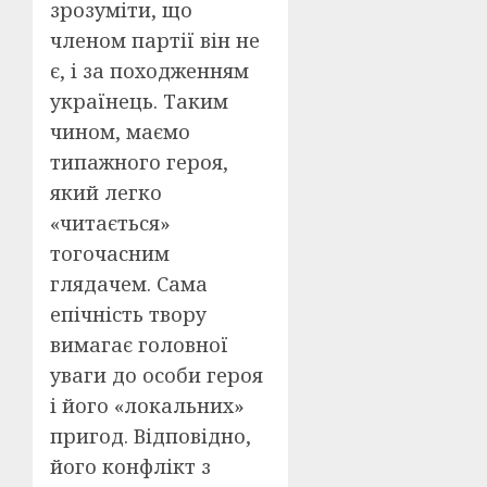
зрозуміти, що
членом партії він не
є, і за походженням
українець. Таким
чином, маємо
типажного героя,
який легко
«читається»
тогочасним
глядачем. Сама
епічність твору
вимагає головної
уваги до особи героя
і його «локальних»
пригод. Відповідно,
його конфлікт з