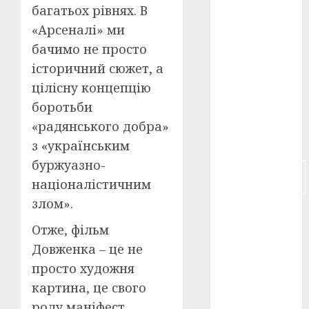
багатьох рівнях. В
російсько-
«Арсеналі» ми
японська
бачимо не просто
війна
(4)
історичний сюжет, а
українська
цілісну концепцію
анімація
(4)
боротьби
«радянського добра»
українське
кіно
(26)
з «українським
буржуазно-
фестивальне
кіно
(16)
націоналістичним
злом».
флот
(10)
Отже, фільм
флот УНР
Довженка – це не
(5)
просто художня
історичне
картина, це свого
кіно
(5)
роду маніфест