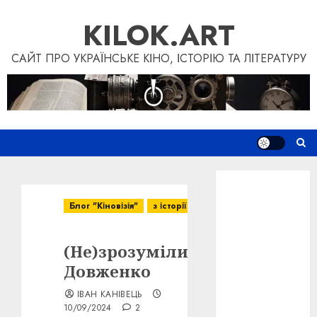
Перейти
KILOK.ART
до
вмісту
САЙТ ПРО УКРАЇНСЬКЕ КІНО, ІСТОРІЮ ТА ЛІТЕРАТУРУ
Новини
Книги
Блог "Кіновізія"
з історії
Фільми
Блог
(Не)зрозумілий
“Кіновізія”
Дослідження
Довженко
Інші проєкти
ІВАН КАНІВЕЦЬ
Допомогти
10/09/2024
2