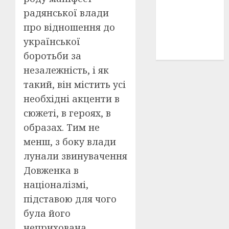
історичні
радянської влади
деталі
(3)
про відношення до
історія
української
(40)
боротьби за
незалежність, і як
такий, він містить усі
необхідні акценти в
сюжеті, в героях, в
образах. Тим не
менш, з боку влади
лунали звинувачення
Довженка в
націоналізмі,
підставою для чого
була його
неприхована