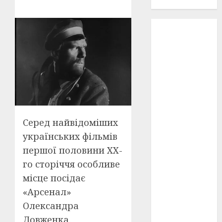
проєкту!
3D
(6)
29 квітня
1918
(3)
1918
(6)
1919
(3)
Серед найвідоміших
2022
(22)
українських фільмів
2023
(3)
першої половини ХХ-
го сторіччя особливе
Ірина
Правило
місце посідає
(3)
«Арсенал»
Берлінале
Олександра
(6)
Довженка.