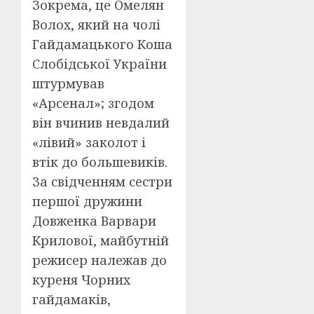
Зокрема, це Омелян
Волох, який на чолі
Гайдамацького Коша
Слобідської України
штурмував
«Арсенал»; згодом
він вчинив невдалий
«лівий» заколот і
втік до большевиків.
За свідченням сестри
першої дружини
Довженка Варвари
Крилової, майбутній
режисер належав до
куреня Чорних
гайдамаків,