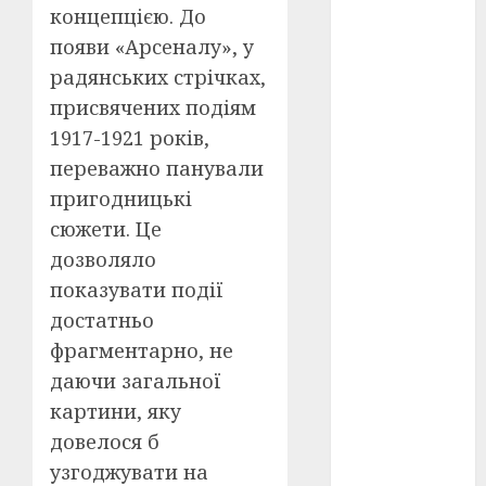
концепцією. До
оскар
(7)
появи «Арсеналу», у
радянських стрічках,
оскар2024
присвячених подіям
(7)
1917-1921 років,
переможці
переважно панували
фестивалів
(4)
пригодницькі
сюжети. Це
пропаганда
в кіно
(3)
дозволяло
показувати події
пісні
(9)
достатньо
пісні
фрагментарно, не
Української
даючи загальної
революції
(4)
картини, яку
довелося б
російсько-
українська
узгоджувати на
війна
(49)