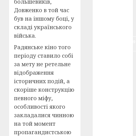
большевиків,
воєнне
Довженко в той час
кіно
(3)
був на іншому боці, у
голодомор
складі українського
(3)
війська.
документальн
кіно
(5)
Радянське кіно того
періоду ставило собі
календар
за мету не ретельне
(11)
відображення
книжковий
історичних подій, а
огляд
(3)
скоріше конструкцію
кіно про
певного міфу,
війну
(3)
особливості якого
лауреати
закладалися чинною
(4)
на той момент
номінанти
пропагандистською
(3)