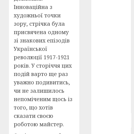
Берлінале
Інноваційна з
2026
(5)
художньої точки
День
зору, стрічка була
захисників
присвячена одному
і
захисниць
зі знакових епізодів
України
(4)
Української
Довженко
революції 1917-1921
(4)
років. У сторіччя цих
Друга
подій варто ще раз
світова
уважно подивитись,
війна
(5)
чи не залишилось
Журнал
непоміченим щось із
"Кіно-
Театр"
(3)
того, що хотів
сказати своєю
Параджанов
(4)
роботою майстер.