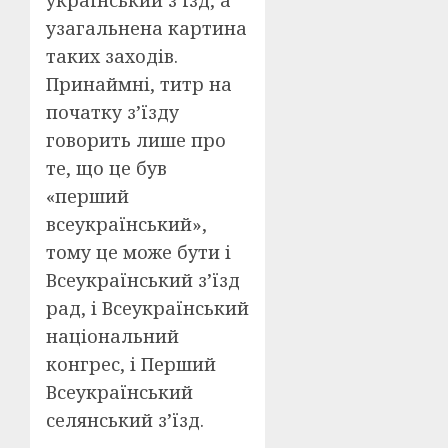
український з’їзд, а
узагальнена картина
таких заходів.
Принаймні, титр на
початку з’їзду
говорить лише про
те, що це був
«перший
всеукраїнський»,
тому це може бути і
Всеукраїнський з’їзд
рад, і Всеукраїнський
національний
конгрес, і Перший
Всеукраїнський
селянський з’їзд.