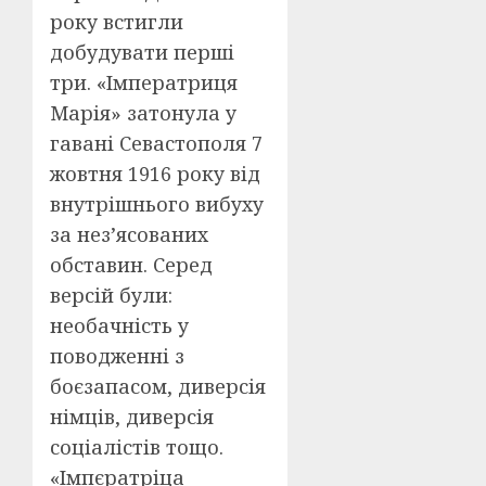
року встигли
добудувати перші
три. «Імператриця
Марія» затонула у
гавані Севастополя 7
жовтня 1916 року від
внутрішнього вибуху
за нез’ясованих
обставин. Серед
версій були:
необачність у
поводженні з
боєзапасом, диверсія
німців, диверсія
соціалістів тощо.
«Імпєратріца