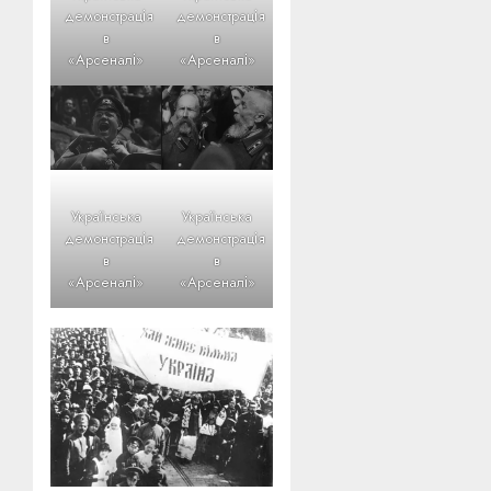
демонстрація
демонстрація
в
в
«Арсеналі»
«Арсеналі»
Українська
Українська
демонстрація
демонстрація
в
в
«Арсеналі»
«Арсеналі»