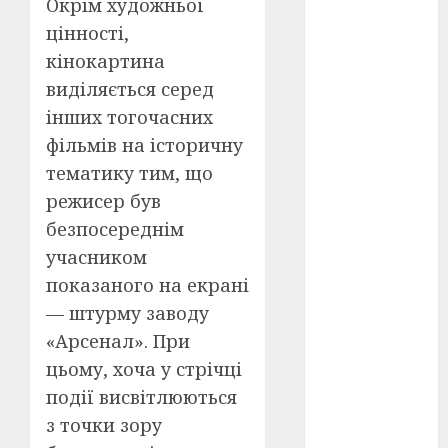
Окрім художньої
Перша
світова
цінності,
війна
(3)
кінокартина
Тарас
виділяється серед
Шевченко
(5)
інших тогочасних
фільмів на історичну
УНР
(24)
тематику тим, що
Українська
режисер був
революція
безпосереднім
(6)
учасником
Циндао-
показаного на екрані
Відень-
Київ
(19)
— штурму заводу
«Арсенал». При
аналіз
фільму
(3)
цьому, хоча у стрічці
події висвітлюються
анімація
(4)
з точки зору