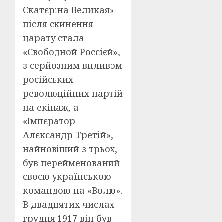
Єкатєріна Великая»
після скинення
царату стала
«Свободной Россієй»,
з серйозним впливом
російських
революційних партій
на екіпаж, а
«Імпєратор
Алєксандр Третій»,
найновіший з трьох,
був перейменований
своєю українською
командою на «Волю».
В двадцятих числах
грудня 1917 він був