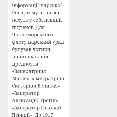
інформації царської
Росії, тому ці назви
несуть у собі певний
підтекст. Для
Чорноморського
флоту царський уряд
будував чотири
лінійні кораблі-
дредноути:
«Імператриця
Марія», «Імпєратріца
Єкатєріна Великая»,
«Імпєратор
Алєксандр Трєтій»,
«Імпєратор Ніколай
Пєрвий». До 1917