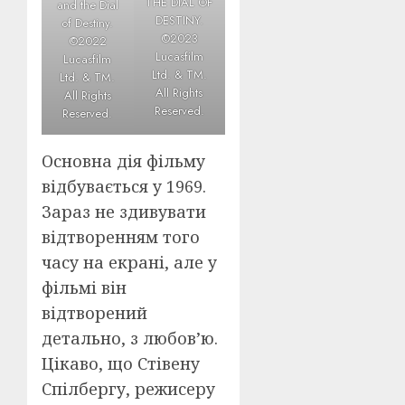
THE DIAL OF
and the Dial
DESTINY.
of Destiny.
©2023
©2022
Lucasfilm
Lucasfilm
Ltd. & TM.
Ltd. & TM.
All Rights
All Rights
Reserved.
Reserved.
Основна дія фільму
відбувається у 1969.
Зараз не здивувати
відтворенням того
часу на екрані, але у
фільмі він
відтворений
детально, з любов’ю.
Цікаво, що Стівену
Спілбергу, режисеру