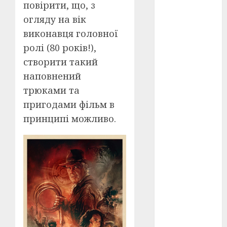
Перша
повірити, що, з
світова
війна
(3)
огляду на вік
виконавця головної
Тарас
ролі (80 років!),
Шевченко
(5)
створити такий
наповнений
УНР
(24)
трюками та
Українська
пригодами фільм в
революція
(6)
принципі можливо.
Циндао-
Відень-
Київ
(19)
аналіз
фільму
(3)
анімація
(4)