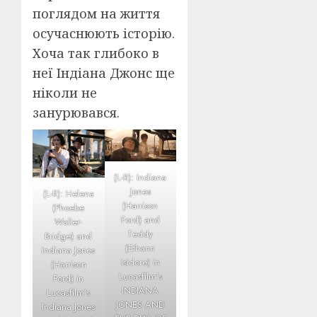
поглядом на життя
осучаснюють історію.
Хоча так глибоко в
неї Індіана Джонс ще
ніколи не
занурювався.
(L-R): Indiana
Jones
(L-R): Helena
(Harrison
(Phoebe
Ford) and
Waller-
Teddy
Bridge) and
(Ethann
Indiana Jones
Isidore) in
(Harrison
Lucasfilm’s
Ford) in
INDIANA
Lucasfilm’s
JONES AND
Indiana Jones