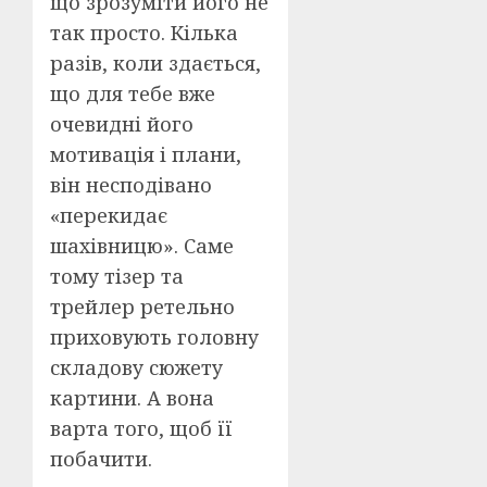
що зрозуміти його не
так просто. Кілька
разів, коли здається,
що для тебе вже
очевидні його
мотивація і плани,
він несподівано
«перекидає
шахівницю». Саме
тому тізер та
трейлер ретельно
приховують головну
складову сюжету
картини. А вона
варта того, щоб її
побачити.