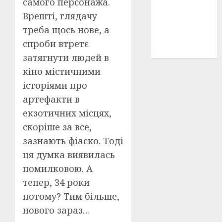
самого персонажа.
історичні
Врешті, глядачу
деталі
(3)
треба щось нове, а
історія
спроби втретє
(40)
затягнути людей в
кіно містичними
історіями про
артефакти в
екзотичних місцях,
скоріше за все,
зазнають фіаско. Тоді
ця думка виявилась
помилковою. А
тепер, 34 роки
потому? Тим більше,
нового зараз…