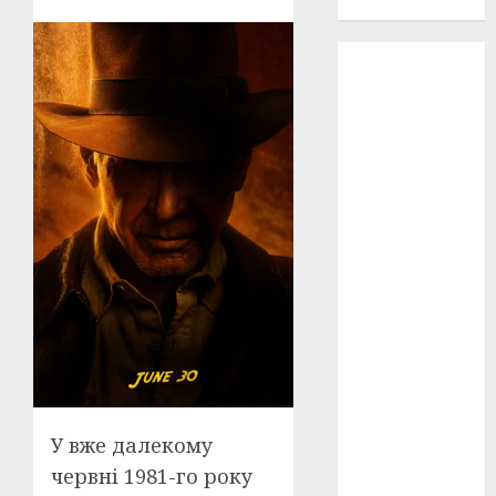
проєкту!
3D
(6)
29 квітня
1918
(3)
1918
(6)
1919
(3)
2022
(22)
2023
(3)
Ірина
Правило
(3)
У вже далекому
Берлінале
(6)
червні 1981-го року