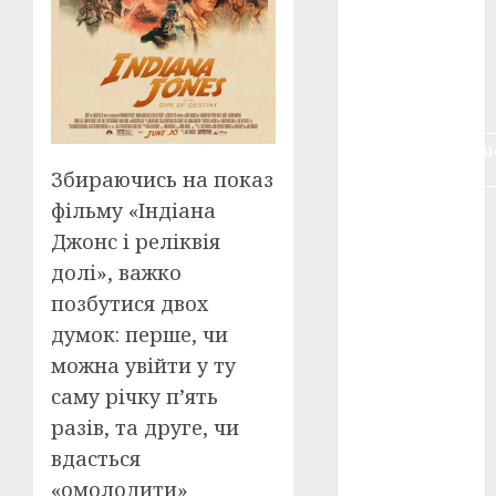
воєнне
кіно
(3)
голодомор
(3)
документальн
кіно
(5)
Збираючись на показ
фільму «Індіана
календар
(11)
Джонс і реліквія
долі», важко
книжковий
огляд
(3)
позбутися двох
думок: перше, чи
кіно про
війну
(3)
можна увійти у ту
саму річку п’ять
лауреати
разів, та друге, чи
(4)
вдасться
номінанти
«омолодити»
(3)