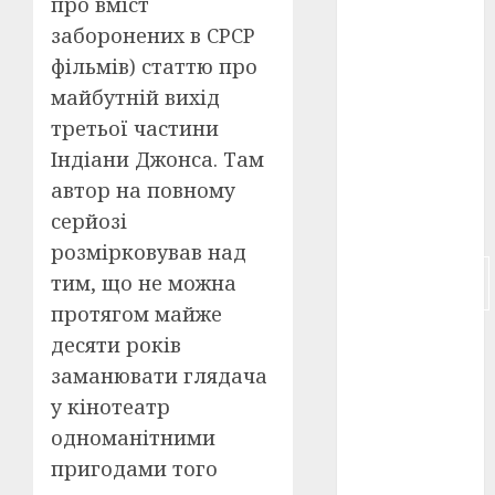
про вміст
заборонених в СРСР
російсько-
японська
фільмів) статтю про
війна
(4)
майбутній вихід
українська
третьої частини
анімація
Індіани Джонса. Там
(4)
автор на повному
українське
серйозі
кіно
(26)
розмірковував над
фестивальне
тим, що не можна
кіно
(16)
протягом майже
флот
(10)
десяти років
заманювати глядача
флот УНР
(5)
у кінотеатр
одноманітними
історичне
пригодами того
кіно
(5)