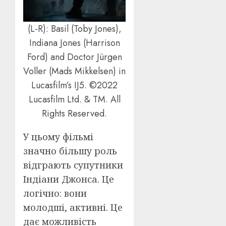
(L-R): Basil (Toby Jones),
Indiana Jones (Harrison
Ford) and Doctor Jürgen
Voller (Mads Mikkelsen) in
Lucasfilm’s IJ5. ©2022
Lucasfilm Ltd. & TM. All
Rights Reserved.
У цьому фільмі
значно більшу роль
відграють супутники
Індіани Джонса. Це
логічно: вони
молодші, активні. Це
дає можливість