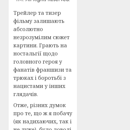
Трейлер та тизер
фільму залишають
абсолютно
незрозумілим сюжет
картини. Грають на
ностальгії щодо
головного героя у
фанатів франшизи та
трюках і боротьбі з
нацистами у інших
глядачів.
Отже, різних думок
про те, що ж я побачу
(як надихаючих, так і
не дуже), було доволі