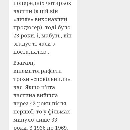
попередніх чотирьох
частин (в цій він
«лише» виконавчий
продюсер), тоді було
23 роки, і, мабуть, він
згадує ті часи з
ностальгією…
Взагалі,
кінематографісти
трохи «сповільнили»
час. Якщо п’ята
частина вийшла
через 42 роки після
першої, то у фільмах
минуло лише 33
роки. З 1936 по 1969.