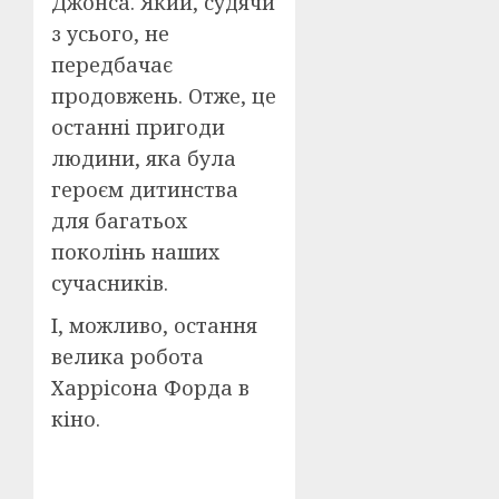
Джонса. Який, судячи
з усього, не
передбачає
продовжень. Отже, це
останні пригоди
людини, яка була
героєм дитинства
для багатьох
поколінь наших
сучасників.
І, можливо, остання
велика робота
Харрісона Форда в
кіно.