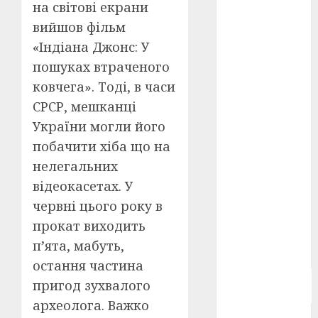
на світові екрани
Берлінале
2026
(5)
вийшов фільм
«Індіана Джонс: У
День
пошуках втраченого
захисників
і
ковчега». Тоді, в часи
захисниць
України
(4)
СРСР, мешканці
України могли його
Довженко
(4)
побачити хіба що на
нелегальних
Друга
світова
відеокасетах. У
війна
(5)
червні цього року в
прокат виходить
Журнал
"Кіно-
п’ята, мабуть,
Театр"
(3)
остання частина
Параджанов
пригод зухвалого
(4)
археолога. Важко