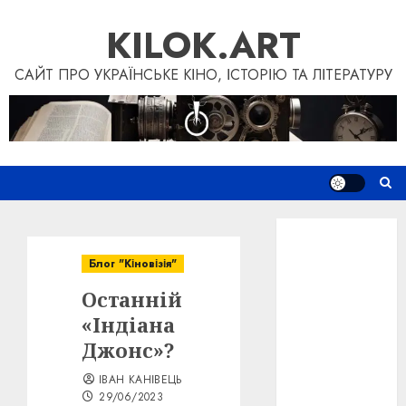
Skip
KILOK.ART
to
content
САЙТ ПРО УКРАЇНСЬКЕ КІНО, ІСТОРІЮ ТА ЛІТЕРАТУРУ
Новини
Книги
Блог "Кіновізія"
Фільми
Останній
Блог
“Кіновізія”
«Індіана
Дослідження
Джонс»?
Інші проєкти
ІВАН КАНІВЕЦЬ
Допомогти
29/06/2023