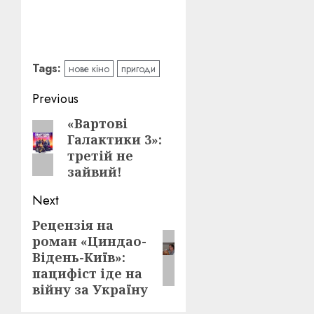
Tags:
нове кіно
пригоди
Post
Previous
navigation
«Вартові
Previous
Галактики 3»:
post:
третій не
зайвий!
Next
Рецензія на
Next
роман «Циндао-
post:
Відень-Київ»:
пацифіст іде на
війну за Україну