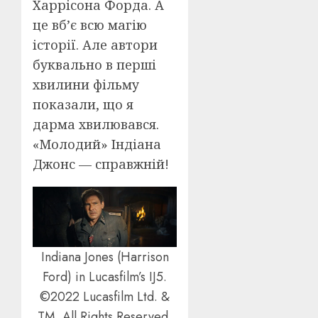
Харрісона Форда. А
це вб’є всю магію
історії. Але автори
буквально в перші
хвилини фільму
показали, що я
дарма хвилювався.
«Молодий» Індіана
Джонс — справжній!
Indiana Jones (Harrison
Ford) in Lucasfilm’s IJ5.
©2022 Lucasfilm Ltd. &
TM. All Rights Reserved.