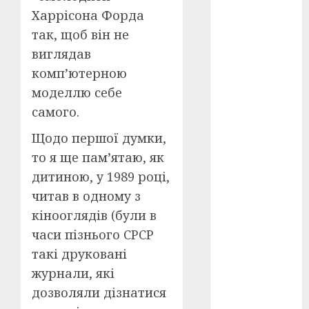
Харрісона Форда
оскар
(7)
так, щоб він не
виглядав
оскар2024
(7)
комп’ютерною
моделлю себе
переможці
фестивалів
самого.
(4)
Щодо першої думки,
пропаганда
то я ще пам’ятаю, як
в кіно
(3)
дитиною, у 1989 році,
пісні
(9)
читав в одному з
кінооглядів (були в
пісні
Української
часи пізнього СРСР
революції
такі друковані
(4)
журнали, які
російсько-
дозволяли дізнатися
українська
війна
(49)