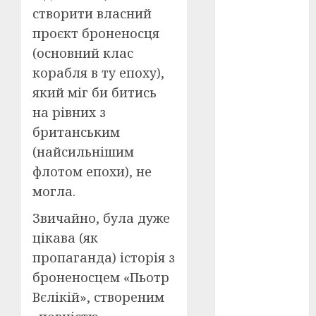
створити власний
оскар
(7)
проєкт броненосця
(основний клас
оскар2024
(7)
корабля в ту епоху),
який міг би битись
переможці
на рівних з
фестивалів
(4)
британським
(найсильнішим
пропаганда
в кіно
(3)
флотом епохи), не
могла.
пісні
(9)
Звичайно, була дуже
пісні
цікава (як
Української
революції
пропаганда) історія з
(4)
броненосцем «Пьотр
російсько-
Вєлікій», створеним
українська
війна
(49)