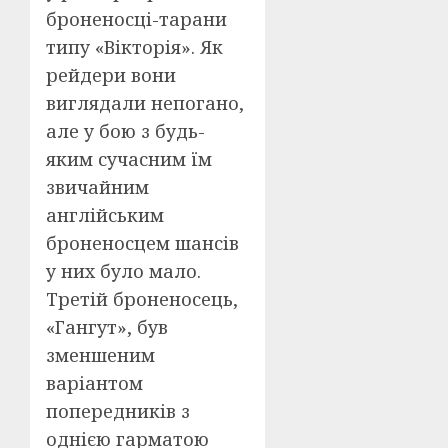
броненосці-тарани
типу «Вікторія». Як
рейдери вони
виглядали непогано,
але у бою з будь-
яким сучасним їм
звичайним
англійським
броненосцем шансів
у них було мало.
Третій броненосець,
«Гангут», був
зменшеним
варіантом
попередників з
однією гарматою