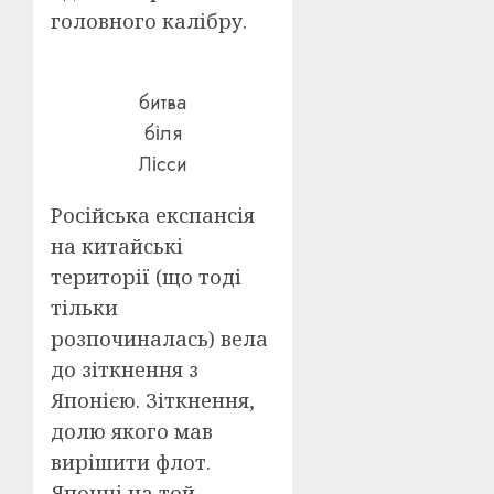
головного калібру.
битва
біля
Лісси
Російська експансія
на китайські
території (що тоді
тільки
розпочиналась) вела
до зіткнення з
Японією. Зіткнення,
долю якого мав
вирішити флот.
Японці на той