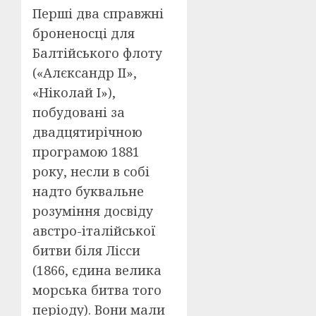
Перші два справжні
броненосці для
Балтійського флоту
(«Алєксандр ІІ»,
«Ніколай І»),
побудовані за
двадцятирічною
програмою 1881
року, несли в собі
надто буквальне
розуміння досвіду
австро-італійської
битви біля Лісси
(1866, єдина велика
морська битва того
періоду). Вони мали