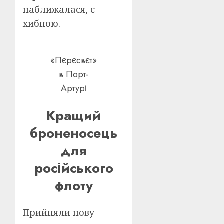
наближалася, є
хибною.
«Пєрєсвєт»
в Порт-
Артурі
Кращий
броненосець
для
російського
флоту
Прийняли нову