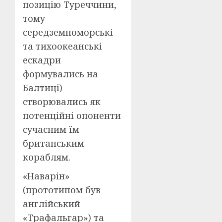
позицію Туреччини,
тому
середземноморські
та тихоокеанські
ескадри
формувались на
Балтиці)
створювались як
потенційні опоненти
сучасним їм
британським
кораблям.
«Наварін»
(прототипом був
англійський
«Трафальгар») та