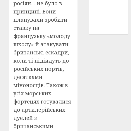
росіян… не було в
історичні
деталі
(3)
принципі. Вони
планували зробити
історія
ставку на
(40)
французьку «молоду
школу» й атакувати
британські ескадри,
коли ті підійдуть до
російських портів,
десятками
міноносців. Також в
усіх морських
фортецях готувалися
до артилерійських
дуелей з
британськими