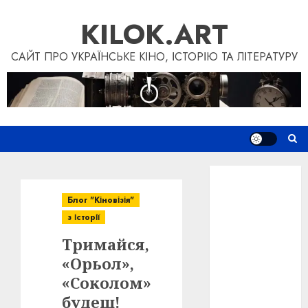
Skip
KILOK.ART
to
content
САЙТ ПРО УКРАЇНСЬКЕ КІНО, ІСТОРІЮ ТА ЛІТЕРАТУРУ
Новини
Книги
Блог "Кіновізія"
Фільми
з історії
Блог
Тримайся,
“Кіновізія”
Дослідження
«Орьол»,
Інші проєкти
«Соколом»
Допомогти
будеш!