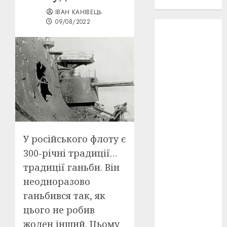
проєкту!
ІВАН КАНІВЕЦЬ
09/08/2022
3D
(6)
29 квітня
1918
(3)
1918
(6)
1919
(3)
2022
(22)
У російського флоту є
2023
(3)
300-річні традиції…
традиції ганьби. Він
Ірина
Правило
неодноразово
(3)
ганьбився так, як
Берлінале
цього не робив
(6)
жоден інший. Цьому