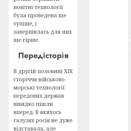
воєнне
новітні технології
кіно
(3)
була проведена ще
голодомор
тупіше, і
(3)
завершилась для них
ще гірше.
документальн
кіно
(5)
Передісторія
календар
(11)
В другій половині ХІХ
книжковий
огляд
(3)
сторіччя військово-
морські технології
кіно про
передових держав
війну
(3)
швидко пішли
лауреати
вперед. В якихось
(4)
галузях росія не дуже
номінанти
відставала, але
(3)