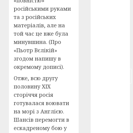
«повністю»
російськими руками
російсько-
японська
та з російських
війна
(4)
матеріалів, але на
той час це вже була
українська
анімація
минувшина. (Про
(4)
«Пьотр Вєлікій»
українське
згодом напишу в
кіно
(26)
окремому дописі).
фестивальне
Отже, всю другу
кіно
(16)
половину ХІХ
флот
(10)
сторіччя росія
готувалася воювати
флот УНР
(5)
на морі з Англією.
Шансів перемогти в
історичне
кіно
(5)
ескадреному бою у