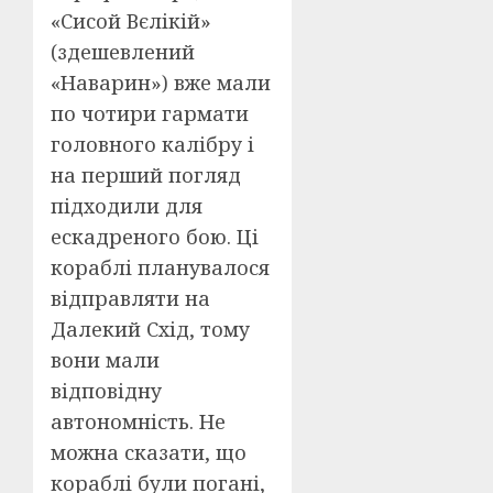
«Сисой Вєлікій»
(здешевлений
«Наварин») вже мали
по чотири гармати
головного калібру і
на перший погляд
підходили для
ескадреного бою. Ці
кораблі планувалося
відправляти на
Далекий Схід, тому
вони мали
відповідну
автономність. Не
можна сказати, що
кораблі були погані,