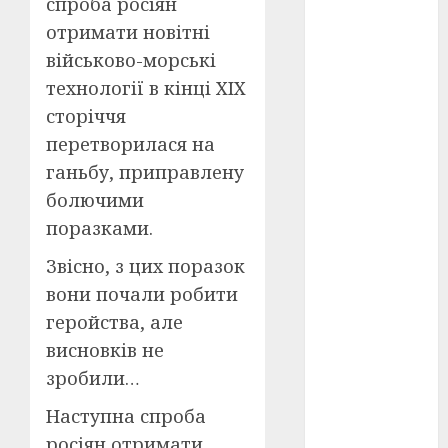
спроба росіян
Перша
світова
отримати новітні
війна
(3)
військово-морські
Тарас
технології в кінці ХІХ
Шевченко
(5)
сторіччя
перетворилася на
УНР
(24)
ганьбу, приправлену
Українська
болючими
революція
поразками.
(6)
Звісно, з цих поразок
Циндао-
Відень-
вони почали робити
Київ
(19)
геройства, але
аналіз
висновків не
фільму
(3)
зробили…
анімація
Наступна спроба
(4)
росіян отримати