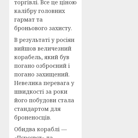
торгівлі. Все це ціною
калібру головних
гармат та
броньового захисту.
В результаті у росіян
вийшов величезний
корабель, який був
погано озброєний і
погано захищений.
Невелика перевага у
швидкості за роки
його побудови стала
стандартом для
броненосців.
Обидва кораблі —
«Пєрєсвєт» та