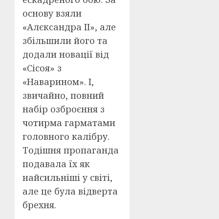
основу взяли
«Алєксандра ІІ», але
збільшили його та
додали новації від
«Сісоя» з
«Наварином». І,
звичайно, повний
набір озброєння з
чотирма гарматами
головного калібру.
Тодішня пропаганда
подавала їх як
найсильніші у світі,
але це була відверта
брехня.