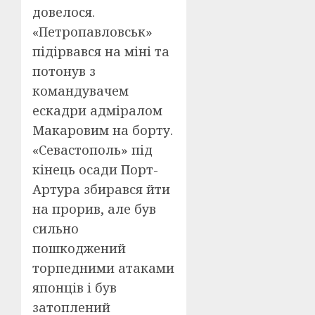
довелося.
«Петропавловськ»
підірвався на міні та
потонув з
командувачем
ескадри адміралом
Макаровим на борту.
«Севастополь» під
кінець осади Порт-
Артура збирався йти
на прорив, але був
сильно
пошкоджений
торпедними атаками
японців і був
затоплений