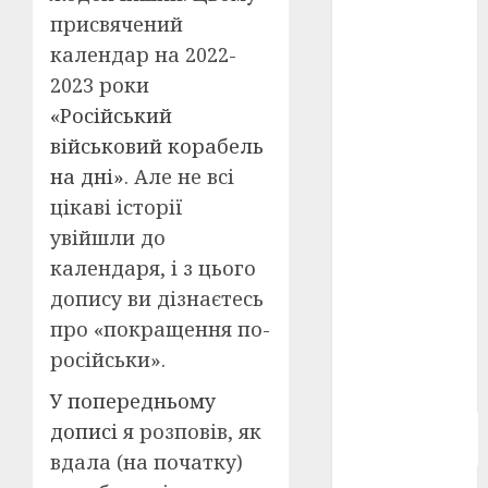
Берлінале
присвячений
2026
(5)
календар на 2022-
2023 роки
День
захисників
«Російський
і
захисниць
військовий корабель
України
(4)
на дні»
. Але не всі
Довженко
цікаві історії
(4)
увійшли до
Друга
календаря, і з цього
світова
допису ви дізнаєтесь
війна
(5)
про «покращення по-
Журнал
російськи».
"Кіно-
Театр"
(3)
У попередньому
Параджанов
дописі
я розповів, як
(4)
вдала (на початку)