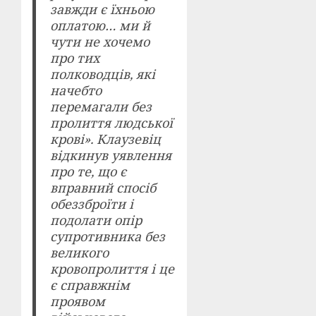
завжди є їхньою
оплатою… ми й
чути не хочемо
про тих
полководців, які
начебто
перемагали без
пролиття людської
крові». Клаузевіц
відкинув уявлення
про те, що є
вправний спосіб
обеззброїти і
подолати опір
супротивника без
великого
кровопролиття і це
є справжнім
проявом