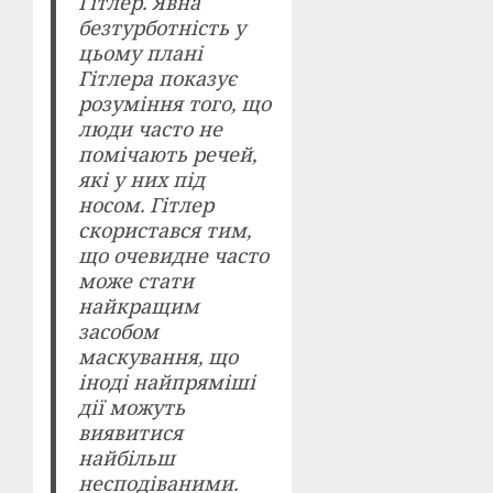
Гітлер. Явна
безтурботність у
цьому плані
Гітлера показує
розуміння того, що
люди часто не
помічають речей,
які у них під
носом. Гітлер
скористався тим,
що очевидне часто
може стати
найкращим
засобом
маскування, що
іноді найпряміші
дії можуть
виявитися
найбільш
несподіваними.