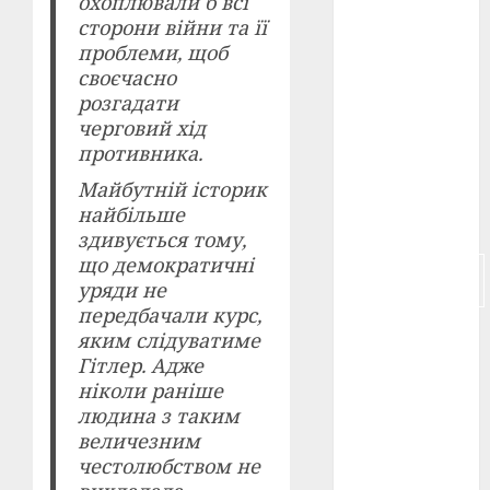
охоплювали б всі
сторони війни та її
російсько-
проблеми, щоб
японська
своєчасно
війна
(4)
розгадати
українська
черговий хід
анімація
противника.
(4)
Майбутній історик
українське
найбільше
кіно
(26)
здивується тому,
що демократичні
фестивальне
уряди не
кіно
(16)
передбачали курс,
флот
(10)
яким слідуватиме
Гітлер. Адже
флот УНР
ніколи раніше
(5)
людина з таким
величезним
історичне
честолюбством не
кіно
(5)