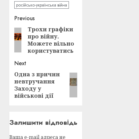
російсько-українська війна
Post
Previous
navigation
Трохи графіки
Previous
про війну.
post:
Можете вільно
користуватись
Next
Одна з причин
Next
невтручання
post:
Заходу у
військові дії
Залишити відповідь
Ваша e-mail адреса не