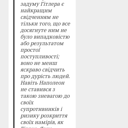
задуму Гітлера є
найкращим
свідченням не
тільки того, що все
досягнуте ним не
було випадковістю
або результатом
простої
поступливості;
воно не менш
яскраво свідчить
про дурість людей.
Навіть Наполеон
не ставився з
такою зневагою до
своїх
супротивників і
ризику розкриття
своїх намірів, як