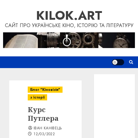
Skip
KILOK.ART
to
content
САЙТ ПРО УКРАЇНСЬКЕ КІНО, ІСТОРІЮ ТА ЛІТЕРАТУРУ
Новини
Книги
Блог "Кіновізія"
Фільми
з історії
Блог
Курс
“Кіновізія”
Дослідження
Путлера
Інші проєкти
ІВАН КАНІВЕЦЬ
Допомогти
12/03/2022