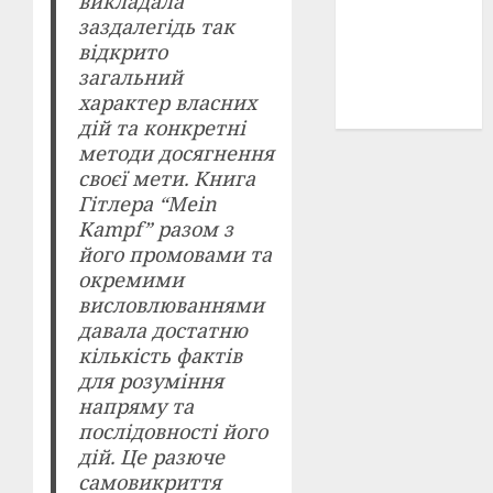
викладала
історичні
заздалегідь так
деталі
(3)
відкрито
загальний
історія
характер власних
(40)
дій та конкретні
методи досягнення
своєї мети. Книга
Гітлера “Mein
Kampf” разом з
його промовами та
окремими
висловлюваннями
давала достатню
кількість фактів
для розуміння
напряму та
послідовності його
дій. Це разюче
самовикриття