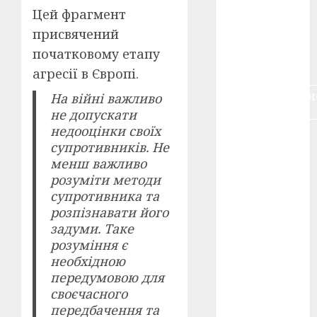
воєнне
Цей фрагмент
кіно
(3)
присвячений
початковому етапу
голодомор
(3)
агресії в Європі.
документальн
На війні важливо
кіно
(5)
не допускати
недооцінки своїх
календар
супротивників. Не
(11)
менш важливо
розуміти методи
книжковий
огляд
(3)
супротивника та
розпізнавати його
кіно про
задуми. Таке
війну
(3)
розуміння є
необхідною
лауреати
(4)
передумовою для
своєчасного
номінанти
передбачення та
(3)