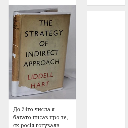
проєкту!
3D
(6)
29 квітня
1918
(3)
1918
(6)
1919
(3)
2022
(22)
2023
(3)
Ірина
Правило
(3)
До 24го числа я
Берлінале
багато писав про те,
(6)
як росія готувала