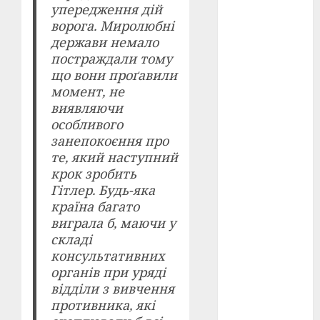
упередження дій
ворога. Миролюбні
оскар
(7)
держави немало
постраждали тому
оскар2024
(7)
що вони проґавили
момент, не
переможці
виявляючи
фестивалів
особливого
(4)
занепокоєння про
те, який наступний
пропаганда
в кіно
(3)
крок зробить
Гітлер. Будь-яка
пісні
(9)
країна багато
виграла б, маючи у
пісні
складі
Української
революції
консультативних
(4)
органів при уряді
відділи з вивчення
російсько-
противника, які
українська
війна
(49)