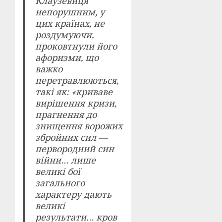
Клаузевиця
непорушним, у
цих країнах, не
роздумуючи,
проковтнули його
афоризми, що
важко
перетравлюються,
такі як: «криваве
вирішення кризи,
прагнення до
знищення ворожих
збройних сил —
первородний син
війни… лише
великі бої
загального
характеру дають
великі
результати… кров