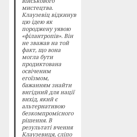
військового
мистецтва.
Клаузевіц відкинув
цю ідею як
породжену уявою
«філантропів». Він
не зважав на той
факт, що вона
могла бути
продиктована
освіченим
егоїзмом,
бажанням знайти
вигідний для нації
вихід, який є
альтернативою
безкомпромісного
рішення. В
результаті вчення
Клаузевиця, сліпо