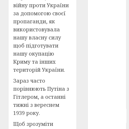
війну проти України
Берлінале
2026
(5)
за допомогою своєї
пропаганди, як
День
захисників
використовувала
і
захисниць
нашу власну силу
України
(4)
щоб підготувати
нашу окупацію
Довженко
(4)
Криму та інших
територій України.
Друга
світова
війна
(5)
Зараз часто
порівнюють Путіна з
Журнал
Гітлером, а останні
"Кіно-
Театр"
(3)
тижні з вереснем
1939 року.
Параджанов
(4)
Щоб зрозуміти