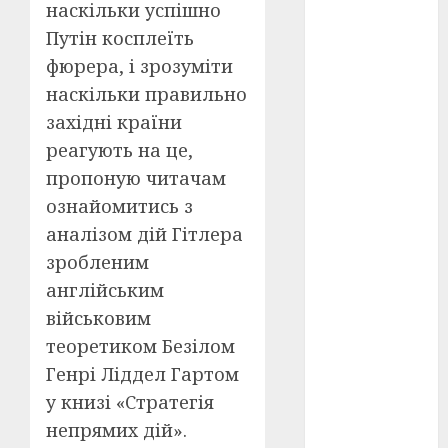
Перша
наскільки успішно
світова
Путін косплеїть
війна
(3)
фюрера, і зрозуміти
Тарас
наскільки правильно
Шевченко
(5)
західні країни
реагують на це,
УНР
(24)
пропоную читачам
Українська
ознайомитись з
революція
(6)
аналізом дій Гітлера
зробленим
Циндао-
англійським
Відень-
Київ
(19)
військовим
теоретиком Безілом
аналіз
фільму
(3)
Генрі Ліддел Гартом
у книзі «Стратегія
анімація
(4)
непрямих дій».