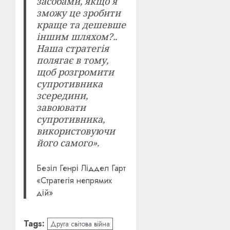
засобами, якщо я
зможу це зробити
краще та дешевше
іншим шляхом?..
Наша стратегія
полягає в тому,
щоб розгромити
супротивника
зсередини,
завоювати
супротивника,
використовуючи
його самого».
Безіл Генрі Ліддел Гарт
«Стратегія непрямих
дій»
Tags:
Друга світова війна