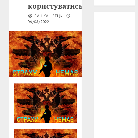
проєкту!
користуватись
ІВАН КАНІВЕЦЬ
3D
(6)
06/03/2022
29 квітня
1918
(3)
1918
(6)
1919
(3)
2022
(22)
2023
(3)
Ірина
Правило
(3)
Берлінале
(6)