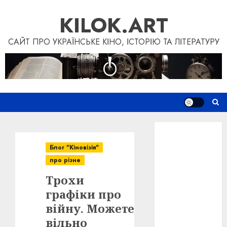
Skip
KILOK.ART
to
content
САЙТ ПРО УКРАЇНСЬКЕ КІНО, ІСТОРІЮ ТА ЛІТЕРАТУРУ
Новини
Книги
Блог "Кіновізія"
Фільми
про різне
Блог
Трохи
“Кіновізія”
Дослідження
графіки про
Інші проєкти
війну. Можете
Допомогти
вільно