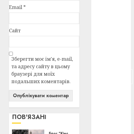
Email
*
російсько-
японська
війна
(4)
Сайт
українська
анімація
(4)
українське
Зберегти моє ім'я, e-mail,
кіно
(26)
та адресу сайту в цьому
браузері для моїх
фестивальне
кіно
(16)
подальших коментарів.
флот
(10)
флот УНР
(5)
ПОВ'ЯЗАНІ
історичне
кіно
(5)
Блог "Кіновізія"