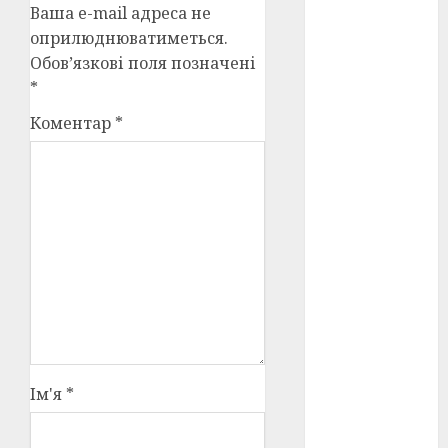
Ваша e-mail адреса не
оприлюднюватиметься.
оскар
(7)
Обов’язкові поля позначені
оскар2024
*
(7)
Коментар
*
переможці
фестивалів
(4)
пропаганда
в кіно
(3)
пісні
(9)
пісні
Української
революції
(4)
Ім'я
*
російсько-
українська
війна
(49)