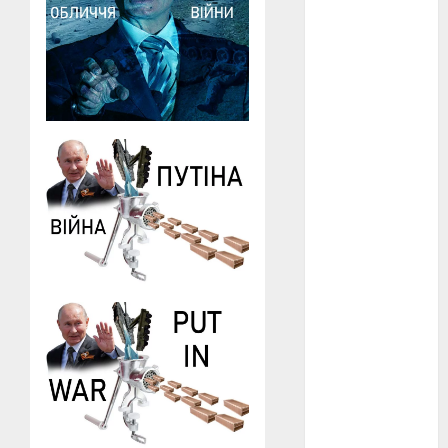
Перша
світова
війна
(3)
Тарас
Шевченко
(5)
УНР
(24)
Українська
революція
(6)
Циндао-
Відень-
Київ
(19)
аналіз
фільму
(3)
анімація
(4)