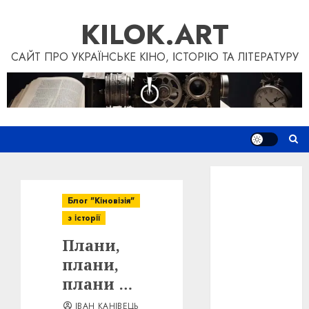
Skip
KILOK.ART
to
content
САЙТ ПРО УКРАЇНСЬКЕ КІНО, ІСТОРІЮ ТА ЛІТЕРАТУРУ
Новини
Книги
Блог "Кіновізія"
Фільми
з історії
Блог
Плани,
“Кіновізія”
Дослідження
плани,
Інші проєкти
плани …
Допомогти
ІВАН КАНІВЕЦЬ