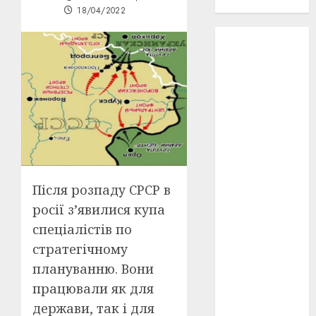
проєкту!
18/04/2022
3D
(6)
29 квітня
1918
(3)
1918
(6)
1919
(3)
2022
(22)
Після розпаду СРСР в
2023
(3)
росії з’явилися купа
спеціалістів по
Ірина
Правило
стратегічному
(3)
плануванню. Вони
Берлінале
працювали як для
(6)
держави, так і для