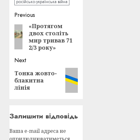
російсько-українська війна
Post
Previous
navigation
«Протягом
Previous
двох століть
post:
мир тривав 71
2/3 року»
Next
Next
Тонка жовто-
блакитна
post:
лінія
Залишити відповідь
Ваша e-mail адреса не
оприлюднюватиметься.