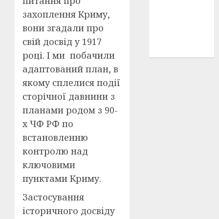
питання про
історичні
захоплення Криму,
деталі
(3)
вони згадали про
історія
свій досвід у 1917
(40)
році. І ми побачили
адаптований план, в
якому сплелися події
сторічної давнини з
планами родом з 90-
х ЧФ РФ по
встановленню
контролю над
ключовими
пунктами Криму.
Застосування
історичного досвіду