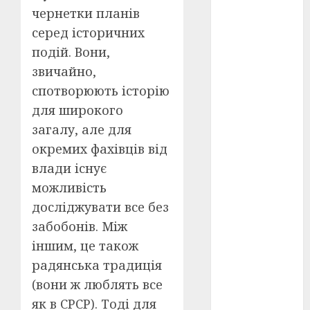
чернетки планів
оскар
(7)
серед історичних
подій. Вони,
оскар2024
(7)
звичайно,
спотворюють історію
переможці
для широкого
фестивалів
(4)
загалу, але для
окремих фахівців від
пропаганда
в кіно
(3)
влади існує
можливість
пісні
(9)
досліджувати все без
пісні
забобонів. Між
Української
революції
іншим, це також
(4)
радянська традиція
(вони ж люблять все
російсько-
українська
як в СРСР). Тоді для
війна
(49)