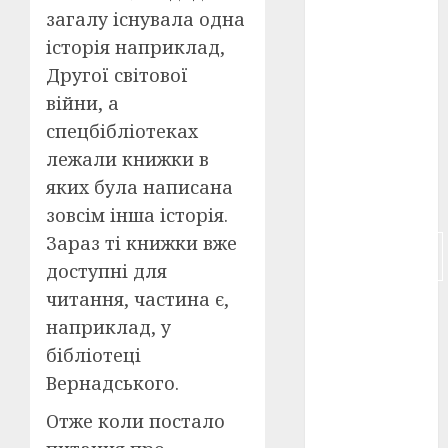
загалу існувала одна
російсько-
історія наприклад,
японська
війна
(4)
Другої світової
війни, а
українська
анімація
спецбібліотеках
(4)
лежали книжки в
яких була написана
українське
кіно
(26)
зовсім інша історія.
Зараз ті книжки вже
фестивальне
кіно
(16)
доступні для
читання, частина є,
флот
(10)
наприклад, у
флот УНР
бібліотеці
(5)
Вернадського.
історичне
Отже коли постало
кіно
(5)