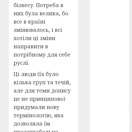
бізнесу. Потреба в
Берлінале
2026
(5)
них була велика, бо
все в країні
День
захисників
змінювалось, і всі
і
захисниць
хотіли ці зміни
України
(4)
направити в
потрібному для себе
Довженко
(4)
руслі.
Друга
Ці люди (їх було
світова
війна
(5)
кілька груп та течій,
але для теми допису
Журнал
це не принципово)
"Кіно-
Театр"
(3)
придумали нову
термінологію, яка
Параджанов
(4)
дозволяла їм
презентабельно