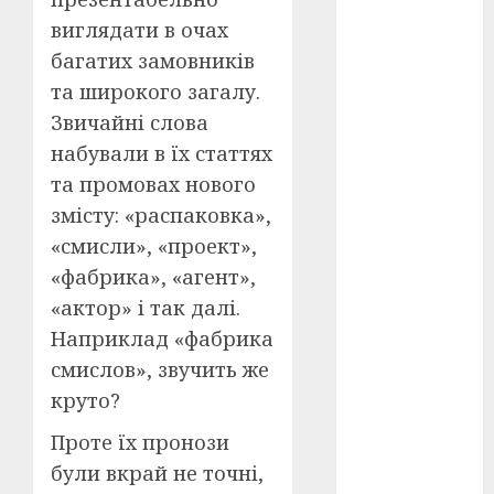
Перша
світова
виглядати в очах
війна
(3)
багатих замовників
Тарас
та широкого загалу.
Шевченко
Звичайні слова
(5)
набували в їх статтях
УНР
(24)
та промовах нового
змісту: «распаковка»,
Українська
революція
«смисли», «проект»,
(6)
«фабрика», «агент»,
Циндао-
«актор» і так далі.
Відень-
Київ
(19)
Наприклад «фабрика
смислов», звучить же
аналіз
круто?
фільму
(3)
Проте їх пронози
анімація
(4)
були вкрай не точні,