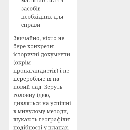
масштаб сил та
засобів
необхідних для
справи
Звичайно, ніхто не
бере конкретні
історичні документи
(окрім
пропагандистів) і не
переробляє їх на
новий лад. Беруть
головну ідею,
дивляться на успішні
в минулому методи,
шукають географічні
подібності у планах.