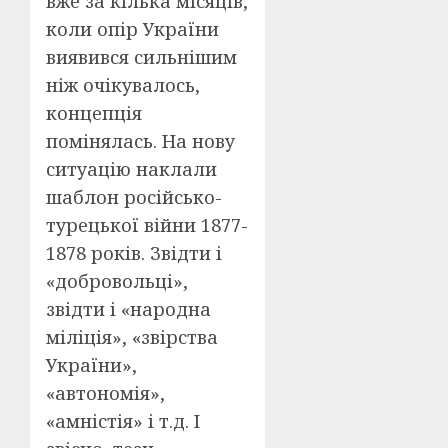
вже за кілька місяців,
коли опір України
виявився сильнішим
ніж очікувалось,
концепція
помінялась. На нову
ситуацію наклали
шаблон російсько-
турецької війни 1877-
1878 років. Звідти і
«добровольці»,
звідти і «народна
міліція», «звірства
України»,
«автономія»,
«амністія» і т.д. І