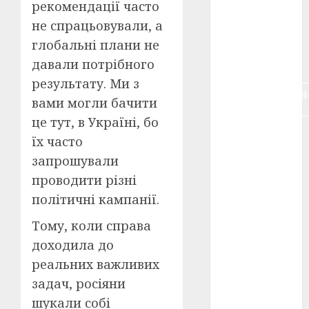
рекомендації часто
воєнне
кіно
(3)
не спрацьовували, а
глобальні плани не
голодомор
давали потрібного
(3)
результату. Ми з
документальн
вами могли бачити
кіно
(5)
це тут, в Україні, бо
календар
їх часто
(11)
запрошували
книжковий
проводити різні
огляд
(3)
політичні кампанії.
кіно про
Тому, коли справа
війну
(3)
доходила до
лауреати
реальних важливих
(4)
задач, росіяни
номінанти
шукали собі
(3)