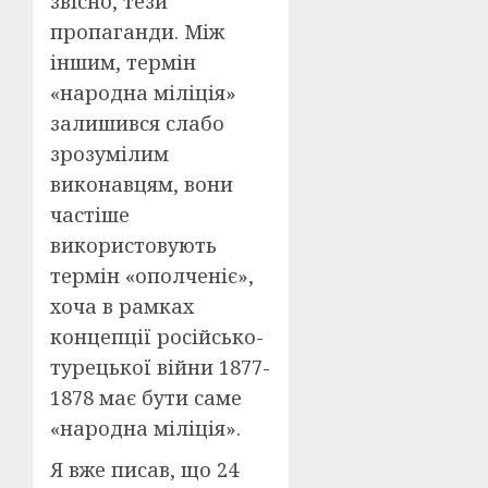
звісно, тези
пропаганди. Між
іншим, термін
«народна міліція»
залишився слабо
зрозумілим
виконавцям, вони
частіше
використовують
термін «ополченіє»,
хоча в рамках
концепції російсько-
турецької війни 1877-
1878 має бути саме
«народна міліція».
Я вже писав, що 24